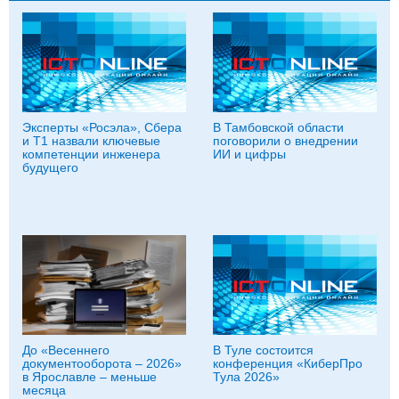
Эксперты «Росэла», Сбера
В Тамбовской области
и Т1 назвали ключевые
поговорили о внедрении
компетенции инженера
ИИ и цифры
будущего
До «Весеннего
В Туле состоится
документооборота – 2026»
конференция «КиберПро
в Ярославле – меньше
Тула 2026»
месяца