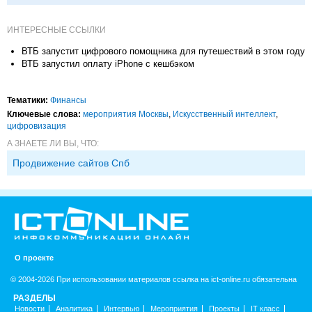
исследований в
корпорациях и другие
ИНТЕРЕСНЫЕ ССЫЛКИ
ВТБ запустит цифрового помощника для путешествий в этом году
ВТБ запустил оплату iPhone с кешбэком
Тематики:
Финансы
Ключевые слова:
мероприятия Москвы
,
Искусственный интеллект
,
цифровизация
А ЗНАЕТЕ ЛИ ВЫ, ЧТО:
Продвижение сайтов Спб
О проекте
© 2004-2026 При использовании материалов ссылка на ict-online.ru обязательна
РАЗДЕЛЫ
Новости
Аналитика
Интервью
Мероприятия
Проекты
IT класс