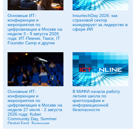
Основные ИТ-
InsurtechDay 2026: как
конференции и
страховой сектор
мероприятия по
конкурирует за лидерство в
цифровизации в Москве на
сфере ИИ
неделе 3 - 9 августа 2026
года: ИТ-Пикник, Такси, IT
Founder Camp и другие
Основные ИТ-
В МИФИ начала работу
конференции и
летняя школа по
мероприятия по
криптографии и
цифровизации в Москве на
информационной
неделе 27 июля - 2 августа
безопасности
2026 года: Kuber
Community Day, Summer
Digital Fest, Будущее
исследований в
корпорациях и другие