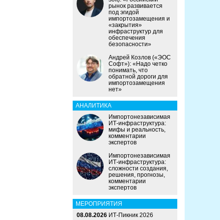
рынок развивается
под эгидой
импортозамещения и
«закрытия»
инфраструктур для
обеспечения
безопасности»
Андрей Козлов («ЭОС
Софт»): «Надо четко
понимать, что
обратной дороги для
импортозамещения
нет»
АНАЛИТИКА
Импортонезависимая
ИТ-инфраструктура:
мифы и реальность,
комментарии
экспертов
Импортонезависимая
ИТ-инфраструктура:
сложности создания,
решения, прогнозы,
комментарии
экспертов
МЕРОПРИЯТИЯ
08.08.2026
ИТ-Пикник 2026