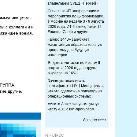
владельцем СУБД «Персей»
Основные ИТ-конференции и
мероприятия по цифровизации
коммуникациям.
в Москве на неделе 3 - 9 августа
ы с коллегами и
2026 года: ИТ-Пикник, Такси, IT
Founder Camp и другие
лижайшее время.
«Бюро 1440» запускает
масштабную образовательную
программу для будущих
инженеров
Яндекс отчитался по итогам II
квартала 2026 года: выручка
выросла на 16%
Зачем устанавливать
 ГРУППА
сертификаты НУЦ Минцифры и
ие другие.
как это сделать на популярных
операционных системах
«Авито Авто» запустил умную
карту АЗС с ИИ-прогнозом
Все новости
ИТ-КЛАСС