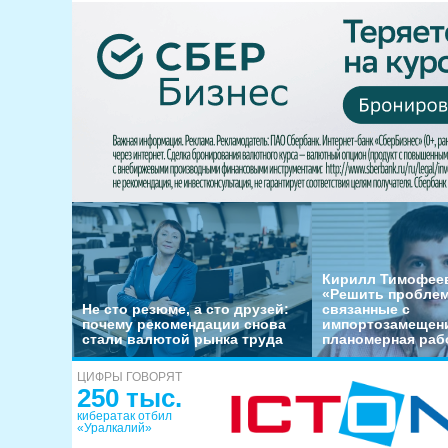
Кирилл Тимофеев
«Решить пробле
Не сто резюме, а сто друзей:
связанные с
почему рекомендации снова
импортозамещени
стали валютой рынка труда
планомерная раб
ЦИФРЫ ГОВОРЯТ
250 тыс.
кибератак отбил
«Уралкалий»