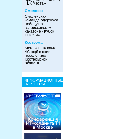
«ВК Места»
Смоленск
Смоленская
команда одержала
победу на
всероссийском
хакатоне «Кубок
Енисея»
Кострома
МегаФон включил
4G ещё в семи
поселениях
Костромской
области
ИНФОРМАЦИОННЫЕ
ПАРТНЕРЫ