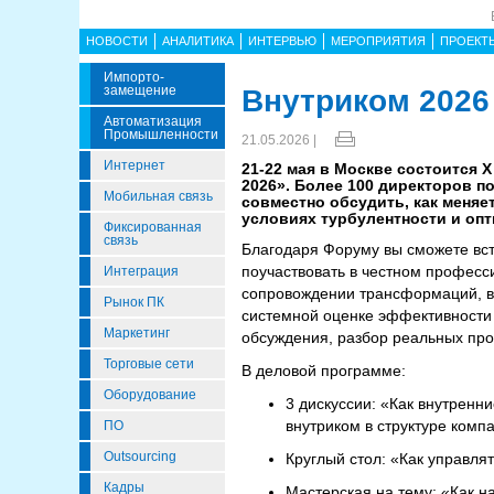
НОВОСТИ
АНАЛИТИКА
ИНТЕРВЬЮ
МЕРОПРИЯТИЯ
ПРОЕКТ
Импорто­
Замещение
Внутриком 2026
Автоматизация
Промышленности
21.05.2026 |
Интернет
21-22 мая в Москве состоится
2026». Более 100 директоров п
Мобильная связь
совместно обсудить, как меняе
условиях турбулентности и оп
Фиксированная
связь
Благодаря Форуму вы сможете вст
поучаствовать в честном професс
Интеграция
сопровождении трансформаций, вы
Рынок ПК
системной оценке эффективности 
Маркетинг
обсуждения, разбор реальных про
Торговые сети
В деловой программе:
Оборудование
3 дискуссии: «Как внутренн
внутриком в структуре комп
ПО
Outsourcing
Круглый стол: «Как управля
Кадры
Мастерская на тему: «Как н