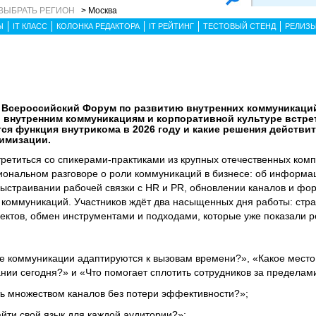
ВЫБРАТЬ РЕГИОН
> Москва
Ы
IT КЛАСС
КОЛОНКА РЕДАКТОРА
IT РЕЙТИНГ
ТЕСТОВЫЙ СТЕНД
РЕЛИЗ
 X Всероссийский Форум по развитию внутренних коммуника
о внутренним коммуникациям и корпоративной культуре встре
тся функция внутрикома в 2026 году и какие решения действи
тимизации.
ретиться со спикерами-практиками из крупных отечественных ком
иональном разговоре о роли коммуникаций в бизнесе: об информ
страивании рабочей связки с HR и PR, обновлении каналов и фор
коммуникаций. Участников ждёт два насыщенных дня работы: стра
ектов, обмен инструментами и подходами, которые уже показали ре
ие коммуникации адаптируются к вызовам времени?», «Какое место
ании сегодня?» и «Что помогает сплотить сотрудников за пределам
ть множеством каналов без потери эффективности?»;
айти свой язык для каждой аудитории?»;