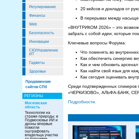
Регулирование
20 кейсов и докладов от ру
Финансы
В перерывах между насыщен
Web
«ВНУТРИКОМ 2026» – это возможно
Безопасность
забрать с собой идеи, которые п
Инновации
Ключевые вопросы Форума:
CIO/Управление
Что поменять во внутренни
ИТ
Как обеспечить синергию в
Гаджеты
Как и чем обновить арсена
Как найти свой язык для ка
Здоровье
Как сегодня оценивать внут
Продвижение
Среди подтвержденных спикеров 
сайтов СПб
«ЧЕРКИЗОВО», АЛЬФА-БАНК, СЕРВ
РЕГИОНЫ
Подробности.
Московская
область
Технологии на
страже природы: в
Подмосковье ИИ и
дроны впервые
помогли
оштрафовать
владельца участка
за борщевик