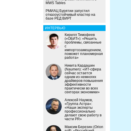
MWS Tables
РМИАЦ Бурятии запустил
отказоустойчивый кластер на
базе РЕД ВИРТ
ИНТЕРВЬЮ
Кирилл Тимофеев
(«ОБИТ»): «Решить
проблемы, связанные
с
импортозамещением,
поможет планомерная
работа»
Никита Кардашин
(Naumen): «ИТ-сфера
сейчас остается
одним из немногих
драйверов повышения
эффективности
практически во всех
секторах экономики»
Алексей Наумов,
«Группа Астра»:
«Наши эксперты
профессионально
делают свою работу в
части PR»
Максим Березин (Orion
soft): «Российский