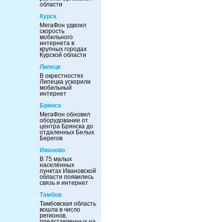
области
Курск
МегаФон удвоил
скорость
мобильного
интернета в
крупных городах
Курской области
Липецк
В окрестностях
Липецка ускорили
мобильный
интернет
Брянск
МегаФон обновил
оборудование от
центра Брянска до
отдаленных Белых
Берегов
Иваново
В 75 малых
населённых
пунктах Ивановской
области появились
связь и интернет
Тамбов
Тамбовская область
вошла в число
регионов,
представленных на