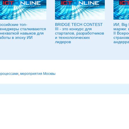
оссийские топ-
BRIDGE TECH CONTEST
ИИ, Big 
енеджеры сталкиваются
III - это конкурс для
маржи: 
 нехваткой навыков для
стартапов, разработчиков
II Всер
аботы в эпоху ИИ
и технологических
страхов
лидеров
андерра
процессами
,
мероприятия Москвы