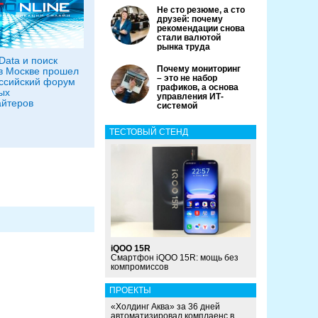
Не сто резюме, а сто
друзей: почему
рекомендации снова
стали валютой
рынка труда
Data и поиск
Почему мониторинг
в Москве прошел
– это не набор
оссийский форум
графиков, а основа
ых
управления ИТ-
йтеров
системой
ТЕСТОВЫЙ СТЕНД
iQOO 15R
Смартфон iQOO 15R: мощь без
компромиссов
ПРОЕКТЫ
«Холдинг Аква» за 36 дней
автоматизировал комплаенс в