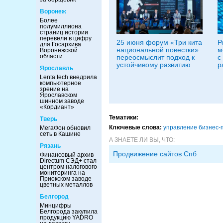
Воронеж
Более
полумиллиона
страниц истории
перевели в цифру
25 июня форум «Три кита
Р
для Госархива
национальной повестки»
м
Воронежской
области
переосмыслит подход к
с
устойчивому развитию
р
Ярославль
Lenta tech внедрила
компьютерное
зрение на
Ярославском
шинном заводе
«Кордиант»
Тематики:
Тверь
Ключевые слова:
управление бизнес-
МегаФон обновил
сеть в Кашине
А ЗНАЕТЕ ЛИ ВЫ, ЧТО:
Рязань
Продвижение сайтов Спб
Финансовый архив
Directum СЭД+ стал
центром налогового
мониторинга на
Приокском заводе
цветных металлов
Белгород
Минцифры
Белгорода закупила
продукцию YADRO