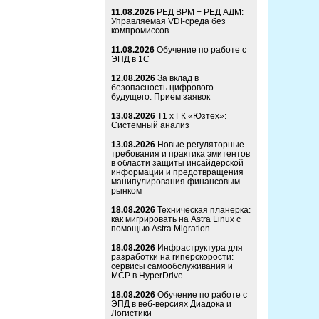
11.08.2026
РЕД ВРМ + РЕД АДМ:
Управляемая VDI-среда без
компромиссов
11.08.2026
Обучение по работе с
ЭПД в 1С
12.08.2026
За вклад в
безопасность цифрового
будущего. Прием заявок
13.08.2026
Т1 x ГК «Юзтех»:
Системный анализ
13.08.2026
Новые регуляторные
требования и практика эмитентов
в области защиты инсайдерской
информации и предотвращения
манипулирования финансовым
рынком
18.08.2026
Техническая планерка:
как мигрировать на Astra Linux с
помощью Astra Migration
18.08.2026
Инфраструктура для
разработки на гиперскорости:
сервисы самообслуживания и
MCP в HyperDrive
18.08.2026
Обучение по работе с
ЭПД в веб-версиях Диадока и
Логистики