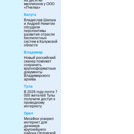
на десятки
миллионов у ООО
«Пчелка»
Калуга
Владислав Шапша
и Андрей Никитин
обсудили
перспективы
развития отрасли
беспилотных
систем в Калужской
области
Владимир
Новый российский
сканер поможет
сохранить
крупноформатные
документы
Владимирского
архива
Тула
В 2026 году почти 7
000 жителей Тулы
получили доступ к
проводному
интернету
Орел
МегаФон ускорил
интернет для
дачников
крупнейшего
района Орловской