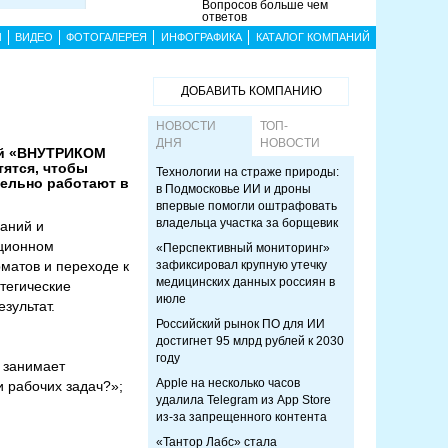
Вопросов больше чем
ответов
Ы
ВИДЕО
ФОТОГАЛЕРЕЯ
ИНФОГРАФИКА
КАТАЛОГ КОМПАНИЙ
ДОБАВИТЬ КОМПАНИЮ
НОВОСТИ
ТОП-
ДНЯ
НОВОСТИ
ций «ВНУТРИКОМ
тятся, чтобы
Технологии на страже природы:
тельно работают в
в Подмосковье ИИ и дроны
впервые помогли оштрафовать
владельца участка за борщевик
паний и
ационном
«Перспективный мониторинг»
матов и переходе к
зафиксировал крупную утечку
медицинских данных россиян в
тегические
июле
зультат.
Российский рынок ПО для ИИ
достигнет 95 млрд рублей к 2030
году
 занимает
Apple на несколько часов
и рабочих задач?»;
удалила Telegram из App Store
из-за запрещенного контента
«Тантор Лабс» стала