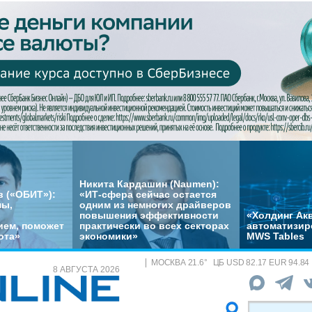
Никита Кардашин (Naumen):
 («ОБИТ»):
«ИТ-сфера сейчас остается
мы,
одним из немногих драйверов
повышения эффективности
«Холдинг Акв
ем, поможет
практически во всех секторах
автоматизир
ота»
экономики»
MWS Tables
МОСКВА
21.6
°
ЦБ
USD 82.17 EUR 94.84
8 АВГУСТА 2026