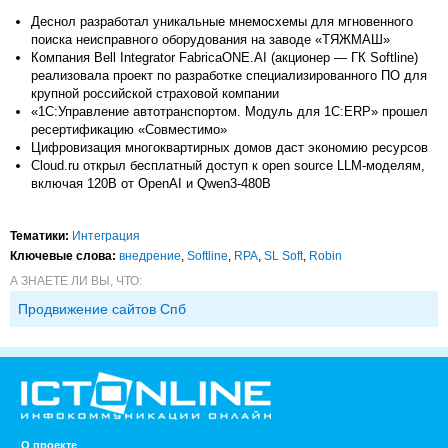
Деснол разработал уникальные мнемосхемы для мгновенного
поиска неисправного оборудования на заводе «ТЯЖМАШ»
Компания Bell Integrator FabricaONE.AI (акционер — ГК Softline)
реализовала проект по разработке специализированного ПО для
крупной российской страховой компании
«1С:Управление автотранспортом. Модуль для 1С:ERP» прошел
ресертификацию «Совместимо»
Цифровизация многоквартирных домов даст экономию ресурсов
Cloud.ru открыл бесплатный доступ к open source LLM-моделям,
включая 120B от OpenAI и Qwen3-480B
Тематики:
Интеграция
Ключевые слова:
внедрение
,
Softline
,
RPA
,
SL Soft
,
Robin
А ЗНАЕТЕ ЛИ ВЫ, ЧТО:
Продвижение сайтов Спб
О проекте