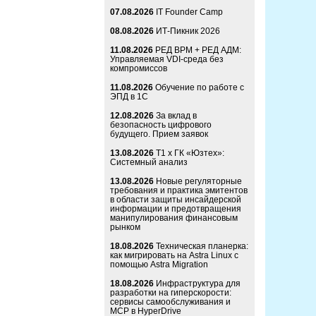
07.08.2026
IT Founder Camp
08.08.2026
ИТ-Пикник 2026
11.08.2026
РЕД ВРМ + РЕД АДМ:
Управляемая VDI-среда без
компромиссов
11.08.2026
Обучение по работе с
ЭПД в 1С
12.08.2026
За вклад в
безопасность цифрового
будущего. Прием заявок
13.08.2026
Т1 x ГК «Юзтех»:
Системный анализ
13.08.2026
Новые регуляторные
требования и практика эмитентов
в области защиты инсайдерской
информации и предотвращения
манипулирования финансовым
рынком
18.08.2026
Техническая планерка:
как мигрировать на Astra Linux с
помощью Astra Migration
18.08.2026
Инфраструктура для
разработки на гиперскорости:
сервисы самообслуживания и
MCP в HyperDrive