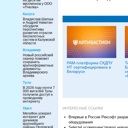
на десятки
миллионов у ООО
«Пчелка»
Калуга
Владислав Шапша
и Андрей Никитин
обсудили
перспективы
развития отрасли
беспилотных
систем в Калужской
области
Владимир
Новый российский
сканер поможет
сохранить
PAM-платформа СКДПУ
Т
крупноформатные
НТ сертифицирована в
Б
документы
Беларуси
с
Владимирского
«
архива
Тула
В 2026 году почти 7
000 жителей Тулы
получили доступ к
проводному
интернету
ИНТЕРЕСНЫЕ ССЫЛКИ
Орел
МегаФон ускорил
Впервые в России Рексофт разра
интернет для
дачников
оборудования
крупнейшего
Selectel усовершенствовал нову
района Орловской