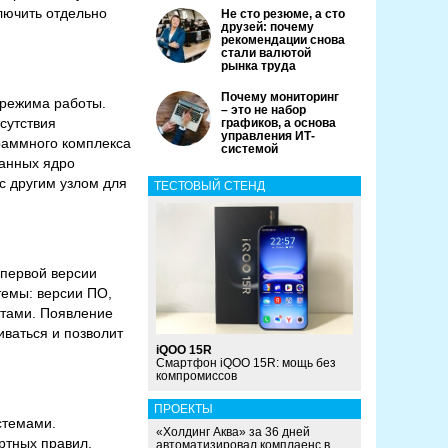
лючить отдельно
Не сто резюме, а сто
друзей: почему
рекомендации снова
стали валютой
рынка труда
Почему мониторинг
 режима работы.
– это не набор
сутствия
графиков, а основа
управления ИТ-
раммного комплекса
системой
данных ядро
с другим узлом для
ТЕСТОВЫЙ СТЕНД
 первой версии
темы: версии ПО,
ктами. Появление
иваться и позволит
iQOO 15R
Смартфон iQOO 15R: мощь без
компромиссов
ПРОЕКТЫ
стемами.
«Холдинг Аква» за 36 дней
ртных правил.
автоматизировал комплаенс в