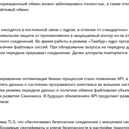
ормационный обмен можно заблокировать полностью, а также отк
айловый обмен.
находятся в постоянной связи с ядром, в отличие от стандартного
симальная защита от проникновения в защищаемый контур из-за от
ртного соединений. Во время работы в режиме «Тамбур» ядро прог
аличие файловых сессий. При обнаружении запроса на передачу 
ании передачи прерывает соединение. Далее алгоритм повторяется 
аправлении оптимизации бизнес-процессов стало появление API, в
лять данные о состоянии программного комплекса во внешние сис
ойки режима передачи данных и политики обмена файловыми объе
в развитии Синоникса. В будущих обновлениях API продолжит разв
твом.
жка TLS, что обеспечивает безопасное соединение с внешними си
обходимые сертификаты и ключи безопасности в настройки транспо