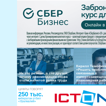
Кирилл Тимофеев
«Решить пробле
Не сто резюме, а сто друзей:
связанные с
почему рекомендации снова
импортозамещени
стали валютой рынка труда
планомерная раб
ЦИФРЫ ГОВОРЯТ
250 тыс.
кибератак отбил
«Уралкалий»