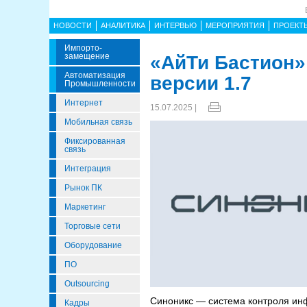
НОВОСТИ
АНАЛИТИКА
ИНТЕРВЬЮ
МЕРОПРИЯТИЯ
ПРОЕКТ
Импорто­
Замещение
«АйТи Бастион»
Автоматизация
версии 1.7
Промышленности
Интернет
15.07.2025 |
Мобильная связь
Фиксированная
связь
Интеграция
Рынок ПК
Маркетинг
Торговые сети
Оборудование
ПО
Outsourcing
Синоникс — система контроля ин
Кадры