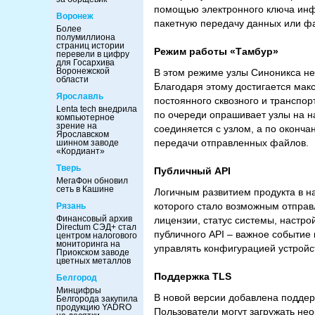
помощью электронного ключа инф
Воронеж
пакетную передачу данных или ф
Более
полумиллиона
страниц истории
Режим работы «Тамбур»
перевели в цифру
для Госархива
Воронежской
В этом режиме узлы Синоникса не 
области
Благодаря этому достигается мак
Ярославль
постоянного сквозного и транспо
Lenta tech внедрила
по очереди опрашивает узлы на н
компьютерное
зрение на
соединяется с узлом, а по оконч
Ярославском
передачи отправленных файлов.
шинном заводе
«Кордиант»
Тверь
Публичный API
МегаФон обновил
сеть в Кашине
Логичным развитием продукта в н
которого стало возможным отправ
Рязань
Финансовый архив
лицензии, статус системы, настр
Directum СЭД+ стал
публичного API – важное событие 
центром налогового
мониторинга на
управлять конфигурацией устройс
Приокском заводе
цветных металлов
Поддержка TLS
Белгород
Минцифры
В новой версии добавлена поддер
Белгорода закупила
продукцию YADRO
Пользователи могут загружать не