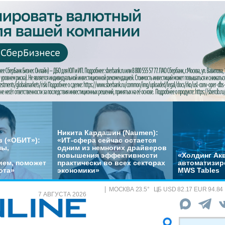
Никита Кардашин (Naumen):
 («ОБИТ»):
«ИТ-сфера сейчас остается
мы,
одним из немногих драйверов
повышения эффективности
«Холдинг Акв
ем, поможет
практически во всех секторах
автоматизир
ота»
экономики»
MWS Tables
МОСКВА
23.5
°
ЦБ
USD 82.17 EUR 94.84
7 АВГУСТА 2026