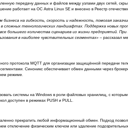
ленную передачу данных и файлов между узлами двух сетей, скры
ение работает на ОС Astra Linux SE и внесено в Реестр отечестве
м бизнеса на гибкость, скорость и надежность, помогая заказ
 в сложных технологических ландшафтах. Поддержка новых про
се большего количества сценариев из жизни предприятий. При
льзования в наиболее чувствительных сегментах»
– рассказал м
ного протокола MQTT для организации защищённой передачи тел
егментами. Синоникс обеспечивает обмен данными через брокер
ннем режиме.
зовать системы на Windows в роли файловых хранилищ, с которы
окол доступен в режимах PUSH и PULL.
даленно прекратить любой информационный обмен. Подход позвол
 чем отключение физическим ключом или удаление подозрительных 