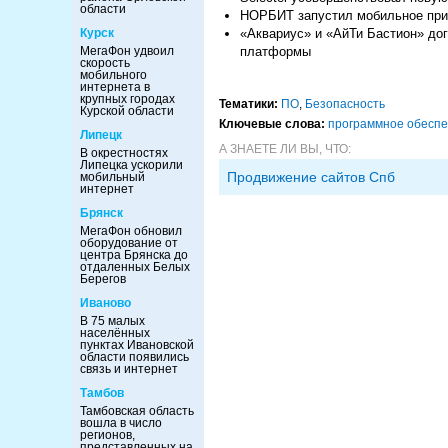
области
НОРБИТ запустил мобильное прил
«Аквариус» и «АйТи Бастион» дог
Курск
платформы
МегаФон удвоил
скорость
мобильного
интернета в
крупных городах
Тематики:
ПО
,
Безопасность
Курской области
Ключевые слова:
программное обесп
Липецк
А ЗНАЕТЕ ЛИ ВЫ, ЧТО:
В окрестностях
Липецка ускорили
Продвижение сайтов Спб
мобильный
интернет
Брянск
МегаФон обновил
оборудование от
центра Брянска до
отдаленных Белых
Берегов
Иваново
В 75 малых
населённых
пунктах Ивановской
области появились
связь и интернет
Тамбов
Тамбовская область
вошла в число
регионов,
представленных на