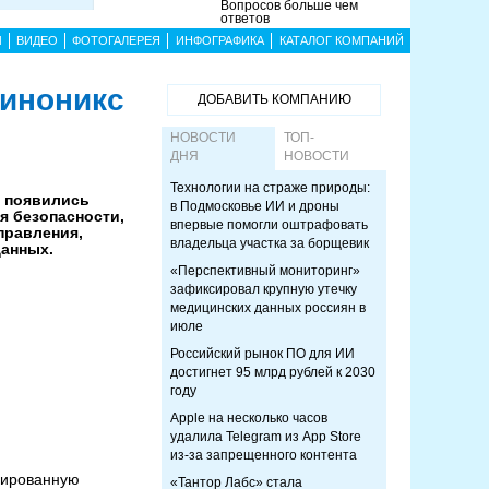
Вопросов больше чем
ответов
Ы
ВИДЕО
ФОТОГАЛЕРЕЯ
ИНФОГРАФИКА
КАТАЛОГ КОМПАНИЙ
Синоникс
ДОБАВИТЬ КОМПАНИЮ
НОВОСТИ
ТОП-
ДНЯ
НОВОСТИ
Технологии на страже природы:
а появились
в Подмосковье ИИ и дроны
 безопасности,
впервые помогли оштрафовать
правления,
владельца участка за борщевик
анных.
«Перспективный мониторинг»
зафиксировал крупную утечку
медицинских данных россиян в
июле
Российский рынок ПО для ИИ
достигнет 95 млрд рублей к 2030
году
Apple на несколько часов
удалила Telegram из App Store
из-за запрещенного контента
зированную
«Тантор Лабс» стала