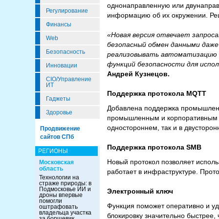
однонаправленную или двунаправ
Регулирование
информацию об их окружении. Реш
Финансы
«Новая версия отвечает запроса
Web
безопасный обмен данными даже
Безопасность
реализовывать автоматизацию в
функций безопасности для испо
Инновации
Андрей Кузнецов.
CIO/Управление
ИТ
Поддержка протокола MQTT
Гаджеты
Добавлена поддержка промышлен
Здоровье
промышленным и корпоративным с
одностороннем, так и в двусторо
Продвижение
сайтов СПб
Поддержка протокола SMB
РЕГИОНЫ
Новый протокол позволяет исполь
Московская
область
работает в инфраструктуре. Прот
Технологии на
страже природы: в
Подмосковье ИИ и
Электронный ключ
дроны впервые
помогли
Функция поможет оперативно и у
оштрафовать
владельца участка
блокировку значительно быстрее,
за борщевик