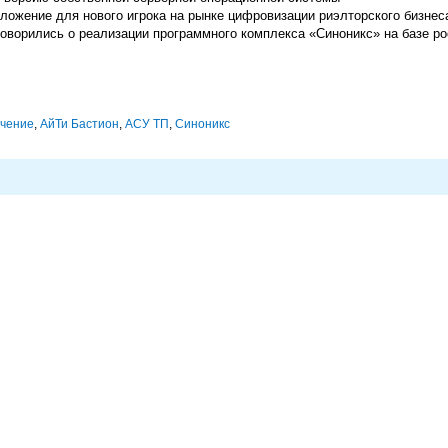
ожение для нового игрока на рынке цифровизации риэлторского бизнес
оворились о реализации программного комплекса «Синоникс» на базе ро
ечение
,
АйТи Бастион
,
АСУ ТП
,
Синоникс