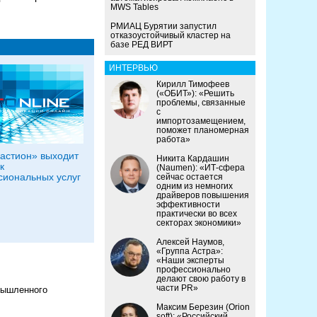
MWS Tables
РМИАЦ Бурятии запустил
отказоустойчивый кластер на
базе РЕД ВИРТ
ИНТЕРВЬЮ
Кирилл Тимофеев
(«ОБИТ»): «Решить
проблемы, связанные
с
импортозамещением,
поможет планомерная
работа»
астион» выходит
Никита Кардашин
к
(Naumen): «ИТ-сфера
иональных услуг
сейчас остается
одним из немногих
драйверов повышения
эффективности
практически во всех
секторах экономики»
Алексей Наумов,
«Группа Астра»:
«Наши эксперты
профессионально
делают свою работу в
части PR»
мышленного
Максим Березин (Orion
soft): «Российский