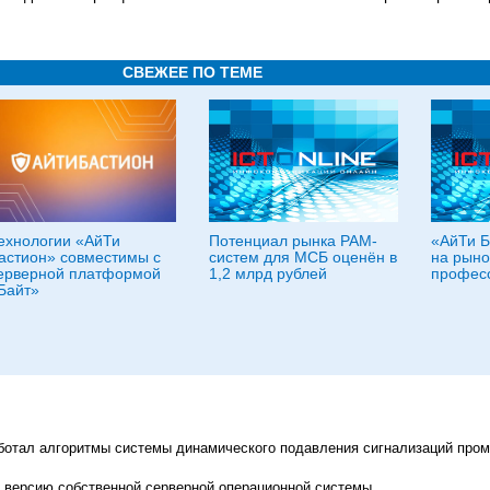
СВЕЖЕЕ ПО ТЕМЕ
ехнологии «АйТи
Потенциал рынка PAM-
«АйТи Б
астион» совместимы с
систем для МСБ оценён в
на рыно
ерверной платформой
1,2 млрд рублей
професс
Байт»
ботал алгоритмы системы динамического подавления сигнализаций про
ю версию собственной серверной операционной системы