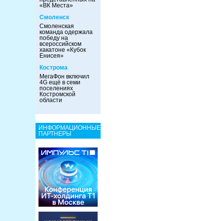
«ВК Места»
Смоленск
Смоленская
команда одержала
победу на
всероссийском
хакатоне «Кубок
Енисея»
Кострома
МегаФон включил
4G ещё в семи
поселениях
Костромской
области
ИНФОРМАЦИОННЫЕ
ПАРТНЕРЫ