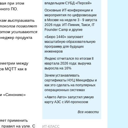
вая при этом
владельцем СУБД «Персей»
нного ПО.
Основные ИТ-конференции и
мероприятия по цифровизации
чикам выстраивать
в Москве на неделе 3 - 9 августа
2026 года: ИТ-Пикник, Такси, IT
токолов позволяет
Founder Camp и другие
 этом усиливаются
«Бюро 1440» запускает
енеджер продукта
масштабную образовательную
программу для будущих
инженеров
Яндекс отчитался по итогам II
еметрии между
квартала 2026 года: выручка
выросла на 16%
ов MQTT как в
Зачем устанавливать
сертификаты НУЦ Минцифры и
как это сделать на популярных
операционных системах
ми «Синоникс»
«Авито Авто» запустил умную
карту АЗС с ИИ-прогнозом
Все новости
яет применить
правил на узле. С
ИТ-КЛАСС