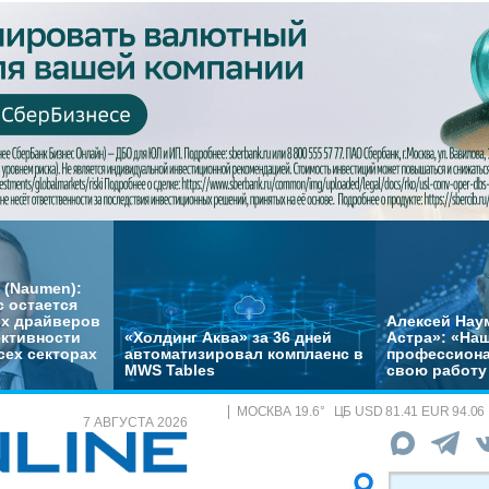
 (Naumen):
с остается
их драйверов
Алексей Нау
ктивности
«Холдинг Аква» за 36 дней
Астра»: «На
сех секторах
автоматизировал комплаенс в
профессиона
MWS Tables
свою работу 
МОСКВА
19.6
°
ЦБ
USD 81.41 EUR 94.06
7 АВГУСТА 2026