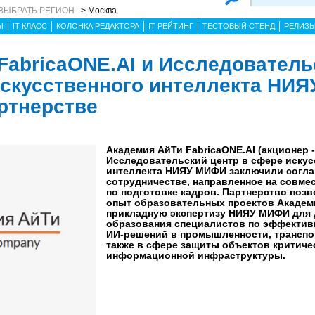
ВЫБРАТЬ РЕГИОН
> Москва
Ы
IT КЛАСС
КОЛОНКА РЕДАКТОРА
IT РЕЙТИНГ
ТЕСТОВЫЙ СТЕНД
РЕЛИЗ
FabricaONE.AI и Исследователь
искусственного интеллекта НИ
ртнерстве
Академия АйТи FabricaONE.AI (акционер - 
Исследовательский центр в сфере искус
интеллекта НИЯУ МИФИ заключили согла
сотрудничестве, направленное на совм
по подготовке кадров. Партнерство поз
опыт образовательных проектов Академи
прикладную экспертизу НИЯУ МИФИ для 
образования специалистов по эффекти
ИИ-решений в промышленности, транспор
также в сфере защиты объектов критиче
информационной инфраструктуры.