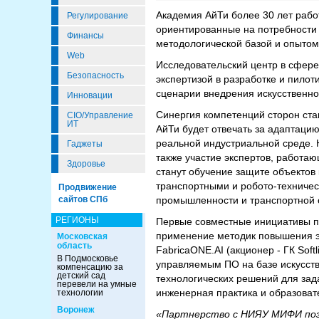
Академия АйТи более 30 лет рабо
Регулирование
ориентированные на потребности 
Финансы
методологической базой и опытом
Web
Исследовательский центр в сфере
Безопасность
экспертизой в разработке и пило
сценарии внедрения искусственно
Инновации
Синергия компетенций сторон ста
CIO/Управление
ИТ
АйТи будет отвечать за адаптацию
реальной индустриальной среде. 
Гаджеты
также участие экспертов, работ
Здоровье
станут обучение защите объекто
транспортными и робото-техничес
Продвижение
промышленности и транспортной 
сайтов СПб
РЕГИОНЫ
Первые совместные инициативы п
применение методик повышения 
Московская
область
FabricaONE.AI (акционер - ГК Sof
В Подмосковье
управляемым ПО на базе искусств
компенсацию за
детский сад
технологических решений для зад
перевели на умные
инженерная практика и образоват
технологии
Воронеж
«Партнерство с НИЯУ МИФИ поз