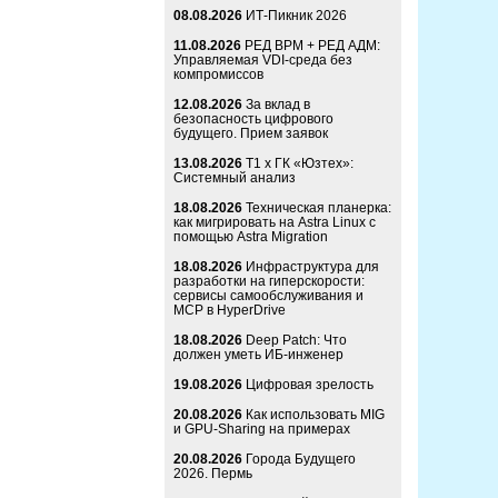
08.08.2026
ИТ-Пикник 2026
11.08.2026
РЕД ВРМ + РЕД АДМ:
Управляемая VDI-среда без
компромиссов
12.08.2026
За вклад в
безопасность цифрового
будущего. Прием заявок
13.08.2026
Т1 x ГК «Юзтех»:
Системный анализ
18.08.2026
Техническая планерка:
как мигрировать на Astra Linux с
помощью Astra Migration
18.08.2026
Инфраструктура для
разработки на гиперскорости:
сервисы самообслуживания и
MCP в HyperDrive
18.08.2026
Deep Patch: Что
должен уметь ИБ-инженер
19.08.2026
Цифровая зрелость
20.08.2026
Как использовать MIG
и GPU-Sharing на примерах
20.08.2026
Города Будущего
2026. Пермь