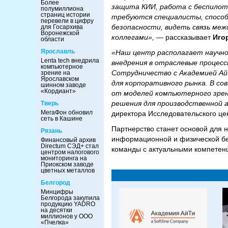
Более
защита КИИ, работа с беспилот
полумиллиона
страниц истории
требуются специалисты, способ
перевели в цифру
безопасности, видеть связь меж
для Госархива
Воронежской
коллегами»,
— рассказывает
Иго
области
Ярославль
«Наш центр располагает научной
Lenta tech внедрила
внедрения в отраслевые процесс
компьютерное
Сотрудничество с Академией Ай
зрение на
Ярославском
для корпоративного рынка. В с
шинном заводе
«Кордиант»
от моделей компьютерного зрен
решения для производственной 
Тверь
МегаФон обновил
директора Исследовательского ц
сеть в Кашине
Партнерство станет основой для
Рязань
информационной и физической бе
Финансовый архив
Directum СЭД+ стал
команды с актуальными компетен
центром налогового
мониторинга на
Приокском заводе
цветных металлов
Белгород
Минцифры
Белгорода закупила
продукцию YADRO
на десятки
миллионов у ООО
«Пчелка»