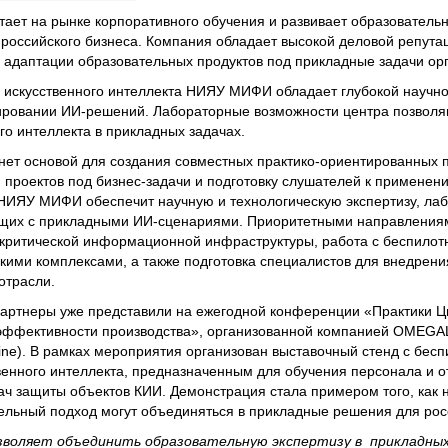
тает на рынке корпоративного обучения и развивает образовател
российского бизнеса. Компания обладает высокой деловой репута
 адаптации образовательных продуктов под прикладные задачи ор
 искусственного интеллекта НИЯУ МИФИ обладает глубокой научно
тировании ИИ-решений. Лабораторные возможности центра позволя
го интеллекта в прикладных задачах.
нет основой для создания совместных практико-ориентированных 
 проектов под бизнес-задачи и подготовку слушателей к применен
НИЯУ МИФИ обеспечит научную и технологическую экспертизу, лаб
ающих с прикладными ИИ-сценариями. Приоритетными направления
в критической информационной инфраструктуры, работа с беспил
кими комплексами, а также подготовка специалистов для внедрен
отрасли.
артнеры уже представили на ежегодной конференции «Практики 
эффективности производства», организованной компанией OMEG
tline). В рамках мероприятия организован выставочный стенд с бес
енного интеллекта, предназначенным для обучения персонала и о
ач защиты объектов КИИ. Демонстрация стала примером того, как 
ельный подход могут объединяться в прикладные решения для рос
воляет объединить образовательную экспертизу в прикладных