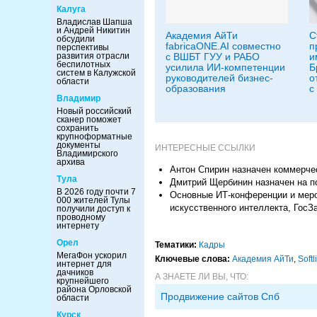
Калуга
Владислав Шапша
и Андрей Никитин
Академия АйТи
С
обсудили
fabricaONE.AI совместно
п
перспективы
с ВШБТ ГУУ и РАБО
и
развития отрасли
беспилотных
усилила ИИ-компетенции
Б
систем в Калужской
руководителей бизнес-
о
области
образования
с
Владимир
Новый российский
сканер поможет
сохранить
крупноформатные
документы
ИНТЕРЕСНЫЕ ССЫЛКИ
Владимирского
архива
Антон Спирин назначен коммерче
Тула
Дмитрий Щербинин назначен на п
В 2026 году почти 7
Основные ИТ-конференции и мероп
000 жителей Тулы
искусственного интеллекта, ГосЗа
получили доступ к
проводному
интернету
Орел
Тематики:
Кадры
МегаФон ускорил
Ключевые слова:
Академия АйТи
,
Softl
интернет для
дачников
А ЗНАЕТЕ ЛИ ВЫ, ЧТО:
крупнейшего
района Орловской
Продвижение сайтов Спб
области
Курск