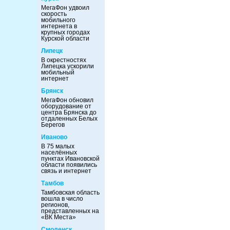
МегаФон удвоил
скорость
мобильного
интернета в
крупных городах
Курской области
Липецк
В окрестностях
Липецка ускорили
мобильный
интернет
Брянск
МегаФон обновил
оборудование от
центра Брянска до
отдаленных Белых
Берегов
Иваново
В 75 малых
населённых
пунктах Ивановской
области появились
связь и интернет
Тамбов
Тамбовская область
вошла в число
регионов,
представленных на
«ВК Места»
Смоленск