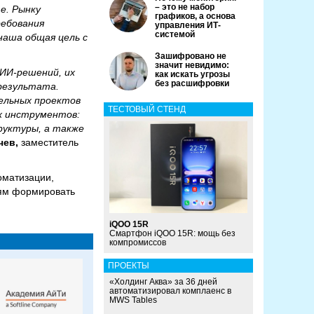
– это не набор
е. Рынку
графиков, а основа
ребования
управления ИТ-
системой
наша общая цель с
Зашифровано не
значит невидимо:
 ИИ-решений, их
как искать угрозы
без расшифровки
 результата.
ельных проектов
ТЕСТОВЫЙ СТЕНД
х инструментов:
руктуры, а также
чев,
заместитель
оматизации,
иям формировать
iQOO 15R
Смартфон iQOO 15R: мощь без
компромиссов
ПРОЕКТЫ
«Холдинг Аква» за 36 дней
автоматизировал комплаенс в
MWS Tables