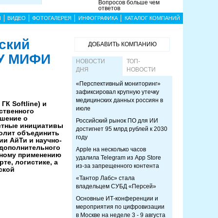
Вопросов больше чем
ответов
Ы
ВИДЕО
ФОТОГАЛЕРЕЯ
ИНФОГРАФИКА
КАТАЛОГ КОМПАНИЙ
ский
ДОБАВИТЬ КОМПАНИЮ
ЯУ МИФИ
НОВОСТИ
ТОП-
ДНЯ
НОВОСТИ
«Перспективный мониторинг»
зафиксировал крупную утечку
медицинских данных россиян в
ГК Softline) и
июле
ственного
шение о
Российский рынок ПО для ИИ
естные инициативы
достигнет 95 млрд рублей к 2030
волит объединить
году
и АйТи и научно-
дополнительного
Apple на несколько часов
вному применению
удалила Telegram из App Store
те, логистике, а
из-за запрещенного контента
ской
«Тантор Лабс» стала
владельцем СУБД «Персей»
Основные ИТ-конференции и
мероприятия по цифровизации
в Москве на неделе 3 - 9 августа