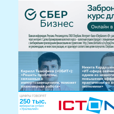
Никита Кардашин
Кирилл Тимофеев («ОБИТ»):
«ИТ-сфера сейча
«Решить проблемы,
одним из немног
связанные с
повышения эффе
импортозамещением, поможет
практически во в
планомерная работа»
экономики»
ЦИФРЫ ГОВОРЯТ
250 тыс.
кибератак отбил
«Уралкалий»