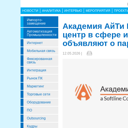
НОВОСТИ
АНАЛИТИКА
ИНТЕРВЬЮ
МЕРОПРИЯТИЯ
ПРОЕКТ
Импорто­
Замещение
Академия АйТи 
Автоматизация
центр в сфере 
Промышленности
объявляют о па
Интернет
Мобильная связь
12.05.2026 |
Фиксированная
связь
Интеграция
Рынок ПК
Маркетинг
Торговые сети
Оборудование
ПО
Outsourcing
Кадры