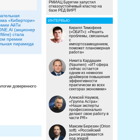
РМИАЦ Бурятии запустил
отказоустойчивый кластер на
базе РЕД ВИРТ
вательная
рма «Кибертори»
ИНТЕРВЬЮ
емии АйТи
Кирилл Тимофеев
ONE.AI (акционер
(«ОБИТ»): «Решить
tline) стала
проблемы, связанные
том премии
с
льная пирамида
импортозамещением,
поможет планомерная
работа»
Никита Кардашин
(Naumen): «ИТ-сфера
сейчас остается
одним из немногих
драйверов повышения
эффективности
практически во всех
ологии доверенного
секторах экономики»
Алексей Наумов,
«Группа Астра»:
«Наши эксперты
профессионально
делают свою работу в
части PR»
Максим Березин (Orion
soft): «Российский
рынок развивается
под эгидой