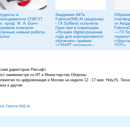
туденты и
Академия АйТи
Образо
реподаватели СПбГУТ
FabricaONE.AI (акционер
платфо
м. проф. М. А. Бонч-
- ГК Softline) получила
от Акад
руевича показали
Гран-при в номинации
Fabrica
тличные навыки работы
«Лучшее digital-решение
— ГК Sof
 Linux
года для корпоративного
лауреа
обучения» премии
«Хруста
«СМАРТ пирамида -
2025»
2025»
ским директором Рексофт
ост замминистра по ИТ в Министерстве Обороны
риятия по цифровизации в Москве на неделе 12 - 17 мая: HolyJS, Техн
каз и другие
ine
,
Fabrica ONE AI