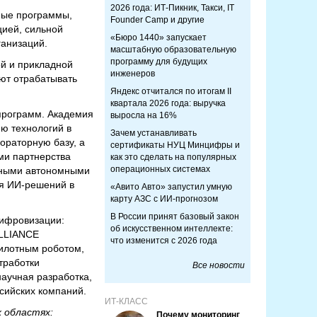
2026 года: ИТ-Пикник, Такси, IT
ьные программы,
Founder Camp и другие
цией, сильной
«Бюро 1440» запускает
ганизаций.
масштабную образовательную
программу для будущих
й и прикладной
инженеров
ют отрабатывать
Яндекс отчитался по итогам II
квартала 2026 года: выручка
программ. Академия
выросла на 16%
ию технологий в
Зачем устанавливать
ораторную базу, а
сертификаты НУЦ Минцифры и
ми партнерства
как это сделать на популярных
операционных системах
отными автономными
ия ИИ-решений в
«Авито Авто» запустил умную
карту АЗС с ИИ-прогнозом
В России принят базовый закон
Цифровизации:
об искусственном интеллекте:
ALLIANCE
что изменится с 2026 года
пилотным роботом,
тработки
Все новости
научная разработка,
сийских компаний.
ИТ-КЛАСС
 областях:
Почему мониторинг