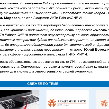
ной техникой, внедрение ИИ в промышленности и на транспорт
ные комплексно работать с ИИ: понимать риски, учитывать т
ду технологиями и бизнес-задачами. Подготовка таких кадров - 
рь Морозов,
ректор Академии АйТи FabricaONE.AI.
 и прикладной базой для апробации беспилотных технологий и
ы, где критичны надежность, безопасность и предсказуемость
Ти FabricaONE.AI дополняет эту экспертизу опытом образоват
овместных программах будет закладываться применение готовы
ия до алгоритмов обнаружения угроз для критической инфраст
аналитики и оптимизации логистики»,
— отметил
Юрий Борода
ентра в сфере искусственного интеллекта НИЯУ МИФИ.
 новых образовательных форматов на стыке ИИ, промышленной авт
зопасности. Совместные программы помогут российским компан
циями для сложных и ответственных отраслей экономики.
СВЕЖЕЕ ПО ТЕМЕ