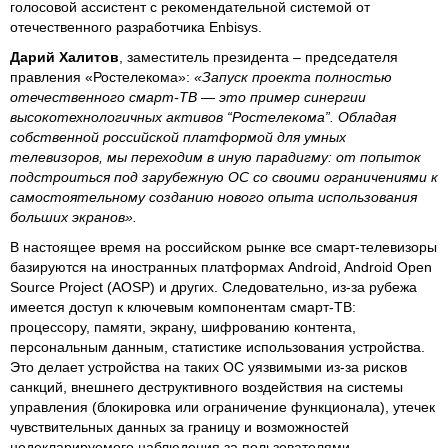
голосовой ассистент с рекомендательной системой от
отечественного разработчика Enbisys.
Дарий Халитов
, заместитель президента – председателя
правления «Ростелекома»:
«Запуск проекта полностью
отечественного смарт-ТВ — это пример синергии
высокотехнологичных активов “Ростелекома”. Обладая
собственной российской платформой для умных
телевизоров, мы переходим в иную парадигму: от попыток
подстроиться под зарубежную ОС со своими ограничениями к
самостоятельному созданию нового опыта использования
больших экранов».
В настоящее время на российском рынке все смарт-телевизоры
базируются на иностранных платформах Android, Android Open
Source Project (AOSP) и других. Следовательно, из-за рубежа
имеется доступ к ключевым компонентам смарт-ТВ:
процессору, памяти, экрану, шифрованию контента,
персональным данным, статистике использования устройства.
Это делает устройства на таких ОС уязвимыми из-за рисков
санкций, внешнего деструктивного воздействия на системы
управления (блокировка или ограничение функционала), утечек
чувствительных данных за границу и возможностей
недекларируемого наблюдения за пользователями.