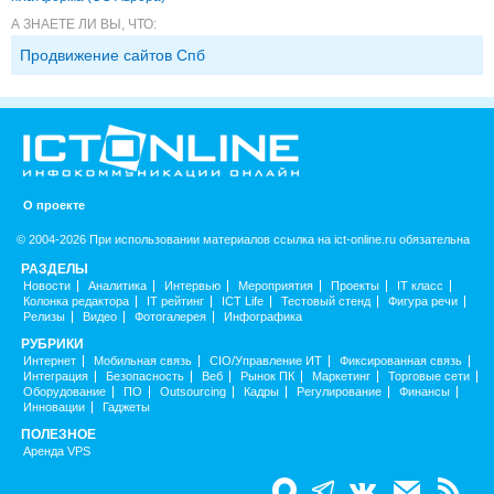
А ЗНАЕТЕ ЛИ ВЫ, ЧТО:
Продвижение сайтов Спб
О проекте
© 2004-2026 При использовании материалов ссылка на ict-online.ru обязательна
РАЗДЕЛЫ
Новости
Аналитика
Интервью
Мероприятия
Проекты
IT класс
Колонка редактора
IT рейтинг
ICT Life
Тестовый стенд
Фигура речи
Релизы
Видео
Фотогалерея
Инфографика
РУБРИКИ
Интернет
Мобильная связь
CIO/Управление ИТ
Фиксированная связь
Интеграция
Безопасность
Веб
Рынок ПК
Маркетинг
Торговые сети
Оборудование
ПО
Outsourcing
Кадры
Регулирование
Финансы
Инновации
Гаджеты
ПОЛЕЗНОЕ
Аренда VPS