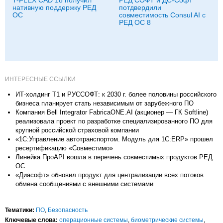
нативную поддержку РЕД
потдвердили
ОС
совместимость Consul AI с
РЕД ОС 8
ИНТЕРЕСНЫЕ ССЫЛКИ
ИТ-холдинг Т1 и РУССОФТ: к 2030 г. более половины российского
бизнеса планирует стать независимым от зарубежного ПО
Компания Bell Integrator FabricaONE.AI (акционер — ГК Softline)
реализовала проект по разработке специализированного ПО для
крупной российской страховой компании
«1С:Управление автотранспортом. Модуль для 1С:ERP» прошел
ресертификацию «Совместимо»
Линейка ПроAPI вошла в перечень совместимых продуктов РЕД
ОС
«Диасофт» обновил продукт для централизации всех потоков
обмена сообщениями с внешними системами
Тематики:
ПО
,
Безопасность
Ключевые слова:
операционные системы
,
биометрические системы
,