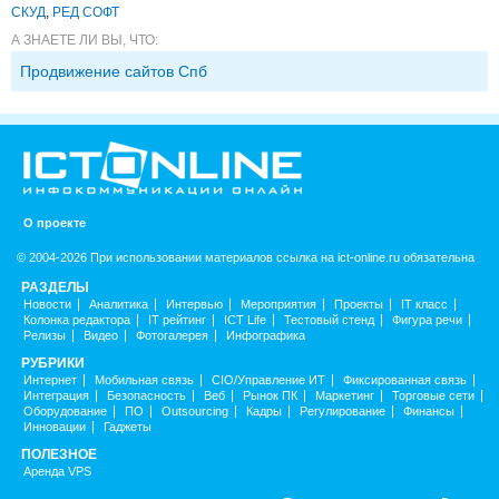
СКУД
,
РЕД СОФТ
А ЗНАЕТЕ ЛИ ВЫ, ЧТО:
Продвижение сайтов Спб
О проекте
© 2004-2026 При использовании материалов ссылка на ict-online.ru обязательна
РАЗДЕЛЫ
Новости
Аналитика
Интервью
Мероприятия
Проекты
IT класс
Колонка редактора
IT рейтинг
ICT Life
Тестовый стенд
Фигура речи
Релизы
Видео
Фотогалерея
Инфографика
РУБРИКИ
Интернет
Мобильная связь
CIO/Управление ИТ
Фиксированная связь
Интеграция
Безопасность
Веб
Рынок ПК
Маркетинг
Торговые сети
Оборудование
ПО
Outsourcing
Кадры
Регулирование
Финансы
Инновации
Гаджеты
ПОЛЕЗНОЕ
Аренда VPS