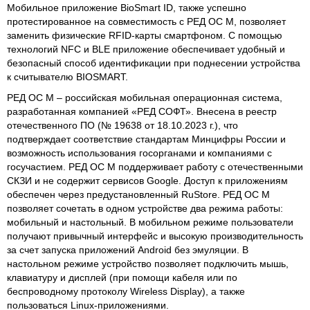
Мобильное приложение BioSmart ID, также успешно
протестированное на совместимость с РЕД ОС М, позволяет
заменить физические RFID-карты смартфоном. С помощью
технологий NFC и BLE приложение обеспечивает удобный и
безопасный способ идентификации при поднесении устройства
к считывателю BIOSMART.
РЕД ОС М – российская мобильная операционная система,
разработанная компанией «РЕД СОФТ». Внесена в реестр
отечественного ПО (№ 19638 от 18.10.2023 г.), что
подтверждает соответствие стандартам Минцифры России и
возможность использования госорганами и компаниями с
госучастием. РЕД ОС М поддерживает работу с отечественными
СКЗИ и не содержит сервисов Google. Доступ к приложениям
обеспечен через предустановленный RuStore. РЕД ОС М
позволяет сочетать в одном устройстве два режима работы:
мобильный и настольный. В мобильном режиме пользователи
получают привычный интерфейс и высокую производительность
за счет запуска приложений Android без эмуляции. В
настольном режиме устройство позволяет подключить мышь,
клавиатуру и дисплей (при помощи кабеля или по
беспроводному протоколу Wireless Display), а также
пользоваться Linux-приложениями.