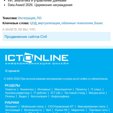
ИИ, аналитика и управление данными
Data Award 2026. Церемония награждения
Тематики:
Интеграция
,
ПО
Ключевые слова:
ЦОД
,
виртуализация
,
облачные технологии
,
Базис
А ЗНАЕТЕ ЛИ ВЫ, ЧТО:
Продвижение сайтов Спб
О проекте
© 2004-2026 При использовании материалов ссылка на ict-online.ru обязательна
РАЗДЕЛЫ
Новости
Аналитика
Интервью
Мероприятия
Проекты
IT класс
Колонка редактора
IT рейтинг
ICT Life
Тестовый стенд
Фигура речи
Релизы
Видео
Фотогалерея
Инфографика
РУБРИКИ
Интернет
Мобильная связь
CIO/Управление ИТ
Фиксированная связь
Интеграция
Безопасность
Веб
Рынок ПК
Маркетинг
Торговые сети