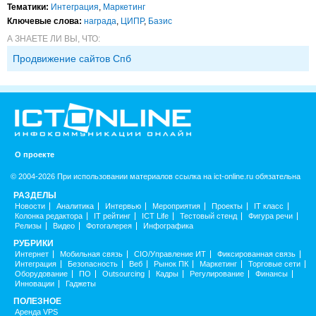
Тематики:
Интеграция
,
Маркетинг
Ключевые слова:
награда
,
ЦИПР
,
Базис
А ЗНАЕТЕ ЛИ ВЫ, ЧТО:
Продвижение сайтов Спб
О проекте
© 2004-2026 При использовании материалов ссылка на ict-online.ru обязательна
РАЗДЕЛЫ
Новости
Аналитика
Интервью
Мероприятия
Проекты
IT класс
Колонка редактора
IT рейтинг
ICT Life
Тестовый стенд
Фигура речи
Релизы
Видео
Фотогалерея
Инфографика
РУБРИКИ
Интернет
Мобильная связь
CIO/Управление ИТ
Фиксированная связь
Интеграция
Безопасность
Веб
Рынок ПК
Маркетинг
Торговые сети
Оборудование
ПО
Outsourcing
Кадры
Регулирование
Финансы
Инновации
Гаджеты
ПОЛЕЗНОЕ
Аренда VPS