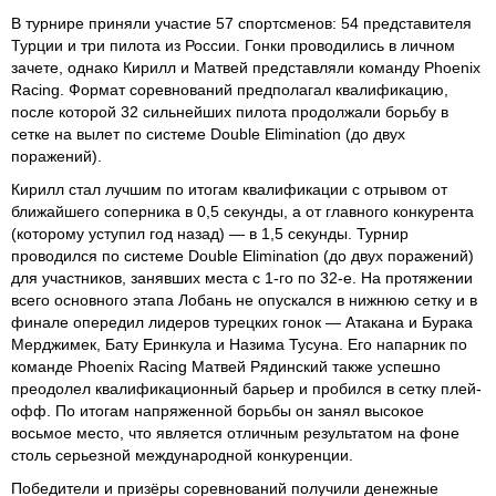
В турнире приняли участие 57 спортсменов: 54 представителя
Турции и три пилота из России. Гонки проводились в личном
зачете, однако Кирилл и Матвей представляли команду Phoenix
Racing. Формат соревнований предполагал квалификацию,
после которой 32 сильнейших пилота продолжали борьбу в
сетке на вылет по системе Double Elimination (до двух
поражений).
Кирилл стал лучшим по итогам квалификации с отрывом от
ближайшего соперника в 0,5 секунды, а от главного конкурента
(которому уступил год назад) — в 1,5 секунды. Турнир
проводился по системе Double Elimination (до двух поражений)
для участников, занявших места с 1-го по 32-е. На протяжении
всего основного этапа Лобань не опускался в нижнюю сетку и в
финале опередил лидеров турецких гонок — Атакана и Бурака
Мерджимек, Бату Еринкула и Назима Тусуна. Его напарник по
команде Phoenix Racing Матвей Рядинский также успешно
преодолел квалификационный барьер и пробился в сетку плей-
офф. По итогам напряженной борьбы он занял высокое
восьмое место, что является отличным результатом на фоне
столь серьезной международной конкуренции.
Победители и призёры соревнований получили денежные