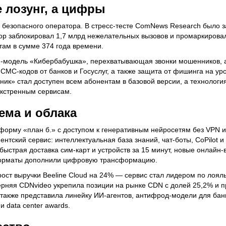
 лозунг, а цифры
 безопасного оператора. В стресс-тесте ComNews Research было 
атор заблокировал 1,7 млрд нежелательных вызовов и промаркирова
там в сумме 374 года времени.
-модель «Кибербабушка», перехватывающая звонки мошенников, 
СМС-кодов от банков и Госуслуг, а также защита от фишинга на уро
к» стал доступен всем абонентам в базовой версии, а технологи
экстренным сервисам.
ема и облака
тформу «план б.» с доступом к генеративным нейросетям без VPN 
ентский сервис: интеллектуальная база знаний, чат-боты, CoPilot 
быстрая доставка сим-карт и устройств за 15 минут, новые онлайн-
орматы дополнили цифровую трансформацию.
ост выручки Beeline Cloud на 24% — сервис стал лидером по лоял
рняя CDNvideo укрепила позиции на рынке CDN с долей 25,2% и п
 также представила линейку ИИ-агентов, антифрод-модели для бан
 data center awards.