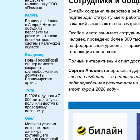
Сотрудники и общ
на десятки
миллионов у ООО
«Пчелка»
Билайн сохранил лидерство в рейт
Калуга
подтвердил статус лучшего работо
Владислав Шапша
вакансий закрываются по внутре
и Андрей Никитин
обсудили
перспективы
Особое место занимает сотруднич
развития отрасли
человек, проведено более 300 тыс
беспилотных
систем в Калужской
на федеральный уровень — правит
области
геолокации пропавших.
Владимир
Новый российский
Полный интерактивный отчет дост
сканер поможет
сохранить
Сергей Анохин,
генеральный дир
крупноформатные
документы
заявили амбиции — и реализовал
Владимирского
подтвержденная результатами. 
архива
этот курс в 2026 году».
Тула
В 2026 году почти 7
000 жителей Тулы
получили доступ к
проводному
интернету
Орел
МегаФон ускорил
интернет для
дачников
крупнейшего
района Орловской