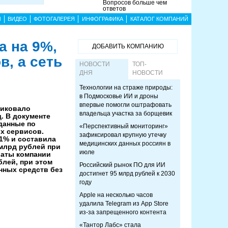
Вопросов больше чем
ответов
Ы
ВИДЕО
ФОТОГАЛЕРЕЯ
ИНФОГРАФИКА
КАТАЛОГ КОМПАНИЙ
а на 9%,
ДОБАВИТЬ КОМПАНИЮ
, а сеть
НОВОСТИ
ТОП-
ДНЯ
НОВОСТИ
Технологии на страже природы:
в Подмосковье ИИ и дроны
впервые помогли оштрафовать
ликовало
владельца участка за борщевик
. В документе
данные по
«Перспективный мониторинг»
х сервисов.
зафиксировал крупную утечку
1% и составила
медицинских данных россиян в
 млрд рублей при
июле
раты компании
блей, при этом
Российский рынок ПО для ИИ
нных средств без
достигнет 95 млрд рублей к 2030
году
Apple на несколько часов
удалила Telegram из App Store
из-за запрещенного контента
«Тантор Лабс» стала