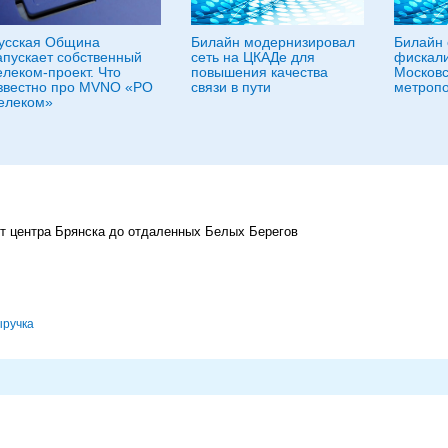
усская Община
Билайн модернизировал
Билайн 
апускает собственный
сеть на ЦКАДе для
фискали
елеком-проект. Что
повышения качества
Московс
звестно про MVNO «РО
связи в пути
метроп
елеком»
т центра Брянска до отдаленных Белых Берегов
ыручка