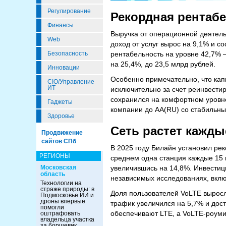
Регулирование
Рекордная рентабе
Финансы
Выручка от операционной деятельн
Web
доход от услуг вырос на 9,1% и с
Безопасность
рентабельность на уровне 42,7% 
на 25,4%, до 23,5 млрд рублей.
Инновации
Особенно примечательно, что кап
CIO/Управление
ИТ
исключительно за счет реинвести
сохранился на комфортном уровне
Гаджеты
компании до AA(RU) со стабильны
Здоровье
Сеть растет кажды
Продвижение
сайтов СПб
В 2025 году Билайн установил рек
РЕГИОНЫ
среднем одна станция каждые 15 м
Московская
увеличившись на 14,8%. Инвестиц
область
независимых исследованиях, вклю
Технологии на
страже природы: в
Доля пользователей VoLTE выросла
Подмосковье ИИ и
дроны впервые
трафик увеличился на 5,7% и дост
помогли
обеспечивают LTE, а VoLTE-роумин
оштрафовать
владельца участка
за борщевик