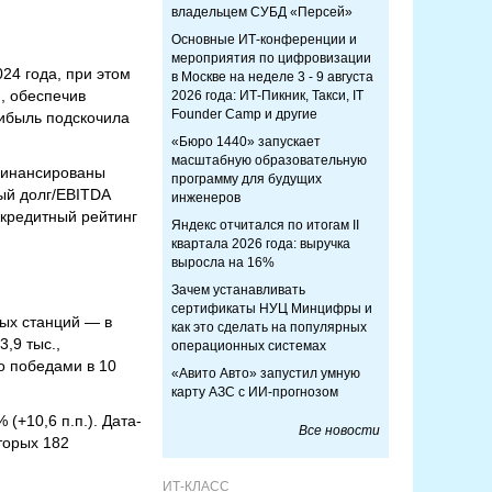
владельцем СУБД «Персей»
Основные ИТ-конференции и
мероприятия по цифровизации
24 года, при этом
в Москве на неделе 3 - 9 августа
й, обеспечив
2026 года: ИТ-Пикник, Такси, IT
Founder Camp и другие
рибыль подскочила
«Бюро 1440» запускает
масштабную образовательную
офинансированы
программу для будущих
ый долг/EBITDA
инженеров
 кредитный рейтинг
Яндекс отчитался по итогам II
квартала 2026 года: выручка
выросла на 16%
Зачем устанавливать
сертификаты НУЦ Минцифры и
вых станций — в
как это сделать на популярных
,9 тыс.,
операционных системах
о победами в 10
«Авито Авто» запустил умную
карту АЗС с ИИ-прогнозом
(+10,6 п.п.). Дата-
Все новости
торых 182
ИТ-КЛАСС