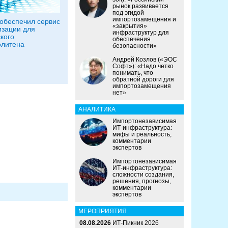
рынок развивается
под эгидой
импортозамещения и
обеспечил сервис
«закрытия»
зации для
инфраструктур для
кого
обеспечения
олитена
безопасности»
Андрей Козлов («ЭОС
Софт»): «Надо четко
понимать, что
обратной дороги для
импортозамещения
нет»
АНАЛИТИКА
Импортонезависимая
ИТ-инфраструктура:
мифы и реальность,
комментарии
экспертов
Импортонезависимая
ИТ-инфраструктура:
сложности создания,
решения, прогнозы,
комментарии
экспертов
МЕРОПРИЯТИЯ
08.08.2026
ИТ-Пикник 2026