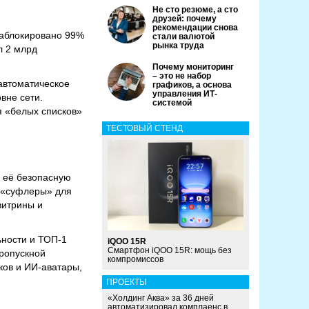
Не сто резюме, а сто
друзей: почему
рекомендации снова
заблокировано 99%
стали валютой
рынка труда
л 2 млрд
Почему мониторинг
– это не набор
автоматическое
графиков, а основа
управления ИТ-
вне сети.
системой
я «белых списков»
ТЕСТОВЫЙ СТЕНД
и её безопасную
и «суфлеры» для
витрины и
ьности и ТОП-1
iQOO 15R
Смартфон iQOO 15R: мощь без
ропускной
компромиссов
ков и ИИ-аватары,
ПРОЕКТЫ
«Холдинг Аква» за 36 дней
автоматизировал комплаенс в