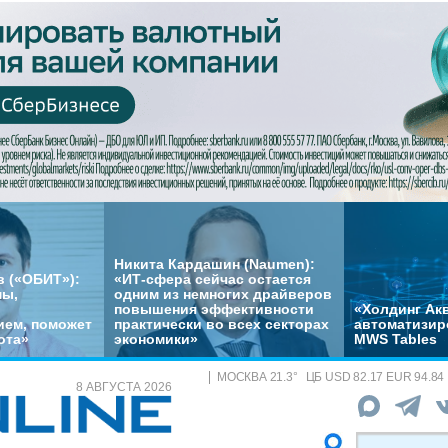
Никита Кардашин (Naumen):
 («ОБИТ»):
«ИТ-сфера сейчас остается
мы,
одним из немногих драйверов
повышения эффективности
«Холдинг Акв
ем, поможет
практически во всех секторах
автоматизир
ота»
экономики»
MWS Tables
МОСКВА
21.3
°
ЦБ
USD 82.17 EUR 94.84
8 АВГУСТА 2026