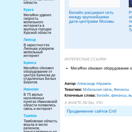
области
Курск
Билайн расширил сеть
Р
МегаФон удвоил
между крупнейшими
з
скорость
дата-центрами Москвы
т
мобильного
и
интернета в
крупных городах
Т
Курской области
Липецк
В окрестностях
Липецка ускорили
мобильный
интернет
ИНТЕРЕСНЫЕ ССЫЛКИ
Брянск
МегаФон обновил
МегаФон обновил оборудование о
оборудование от
центра Брянска до
отдаленных Белых
Берегов
Автор:
Александр Абрамов
.
Иваново
Тематики:
Мобильная связь
,
Финансы
В 75 малых
Ключевые слова:
Билайн
,
финансы
,
в
населённых
пунктах Ивановской
А ЗНАЕТЕ ЛИ ВЫ, ЧТО:
области появились
связь и интернет
Продвижение сайтов Спб
Тамбов
Тамбовская область
вошла в число
регионов,
представленных на