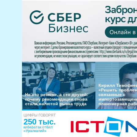
Кирилл Тимофеев
«Решить пробле
Не сто резюме, а сто друзей:
связанные с
почему рекомендации снова
импортозамещени
стали валютой рынка труда
планомерная раб
ЦИФРЫ ГОВОРЯТ
250 тыс.
кибератак отбил
«Уралкалий»