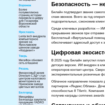
Безопасность — не
Воронеж
Более
Билайн подтвердил звание самого
полумиллиона
страниц истории
спам-звонков. Всего за год опер
перевели в цифру
для Госархива
подозрительных, сэкономив клиен
Воронежской
области
Среди ключевых разработок — ИИ
Ярославль
прерывание звонков при отправке 
Lenta tech внедрила
Бесплатный «Виртуальный помощни
компьютерное
зрение на
обеспечивает адресный доступ к 
Ярославском
шинном заводе
«Кордиант»
Цифровая экосист
Тверь
В 2025 году Билайн запустил пла
МегаФон обновил
сеть в Кашине
детскую версию. ИИ внедрен в кли
Рязань
операторов контакт-центра. Сверх
Финансовый архив
экспериментальные розничные ф
Directum СЭД+ стал
центром налогового
Облачное направление показало р
мониторинга на
Приокском заводе
партнером «Яндекс.Облака». Доче
цветных металлов
способностью 8 Тбит/с. Компания
Белгород
получив награды comnews awards и
Минцифры
Белгорода закупила
продукцию YADRO