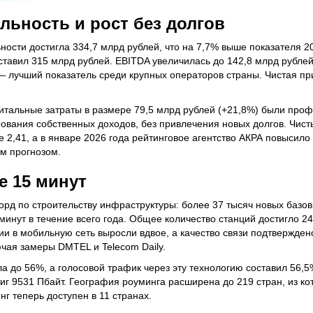
льность и рост без долгов
ости достигла 334,7 млрд рублей, что на 7,7% выше показателя 20
оставил 315 млрд рублей. EBITDA увеличилась до 142,8 млрд рубле
— лучший показатель среди крупных операторов страны. Чистая п
итальные затраты в размере 79,5 млрд рублей (+21,8%) были пр
рования собственных доходов, без привлечения новых долгов. Чист
 2,41, а в январе 2026 года рейтинговое агентство АКРА повысило
м прогнозом.
е 15 минут
орд по строительству инфраструктуры: более 37 тысяч новых базо
инут в течение всего года. Общее количество станций достигло 243
ии в мобильную сеть выросли вдвое, а качество связи подтвержден
чая замеры DMTEL и Telecom Daily.
 до 56%, а голосовой трафик через эту технологию составил 56,5% 
иг 9531 Пбайт. География роуминга расширена до 219 стран, из ко
г теперь доступен в 11 странах.