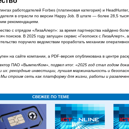
ество
ингах работодателей Forbes (платиновая категория) и HeadHunter,
дателя в отрасли по версии Happy Job. В штате — более 28,5 тыся
нним рекомендациям.
ество с отрядом «ЛизаАлерт»: за время партнерства найдено боле
яч поисков. В 2025 году запущен сервис «Геопоиск с ЛизаАлерт»,
ельство поручило ведомствам проработать механизм оперативног
упен на сайте компании, а PDF-версия опубликована в центре рас
ектор ПАО «ВымпелКом», подвел итог:
«2025 год стал годом док
и их: рекордные инвестиции, лучшая маржинальность и безопас
Мы строим сеть как платформу для жизни, работы и развлечен
СВЕЖЕЕ ПО ТЕМЕ