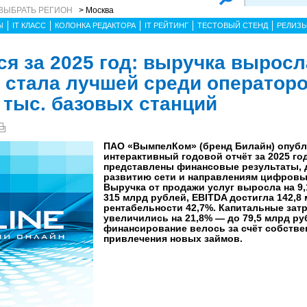
ВЫБРАТЬ РЕГИОН
> Москва
Ы
IT КЛАСС
КОЛОНКА РЕДАКТОРА
IT РЕЙТИНГ
ТЕСТОВЫЙ СТЕНД
РЕЛИЗ
я за 2025 год: выручка выросл
 стала лучшей среди операторов
 тыс. базовых станций
ПАО «ВымпелКом» (бренд Билайн) опуб
интерактивный годовой отчёт за 2025 год
представлены финансовые результаты, 
развитию сети и направлениям цифровы
Выручка от продажи услуг выросла на 9,
315 млрд рублей, EBITDA достигла 142,8
рентабельности 42,7%. Капитальные зат
увеличились на 21,8% — до 79,5 млрд ру
финансирование велось за счёт собстве
привлечения новых займов.