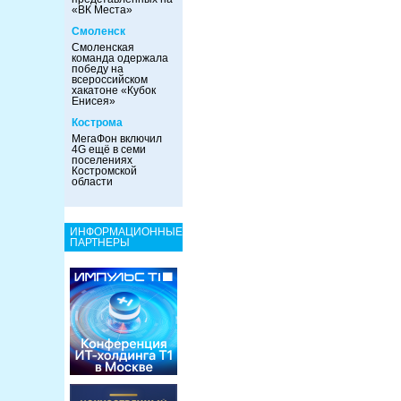
«ВК Места»
Смоленск
Смоленская
команда одержала
победу на
всероссийском
хакатоне «Кубок
Енисея»
Кострома
МегаФон включил
4G ещё в семи
поселениях
Костромской
области
ИНФОРМАЦИОННЫЕ
ПАРТНЕРЫ