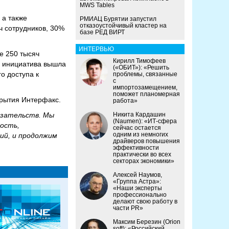
MWS Tables
 а также
РМИАЦ Бурятии запустил
отказоустойчивый кластер на
ч сотрудников, 30%
базе РЕД ВИРТ
ИНТЕРВЬЮ
е 250 тысяч
Кирилл Тимофеев
 а инициатива вышла
(«ОБИТ»): «Решить
о доступа к
проблемы, связанные
с
импортозамещением,
поможет планомерная
крытия Интерфакс.
работа»
азательств. Мы
Никита Кардашин
(Naumen): «ИТ-сфера
ность,
сейчас остается
одним из немногих
ий, и продолжим
драйверов повышения
эффективности
практически во всех
секторах экономики»
Алексей Наумов,
«Группа Астра»:
«Наши эксперты
профессионально
делают свою работу в
части PR»
Максим Березин (Orion
soft): «Российский