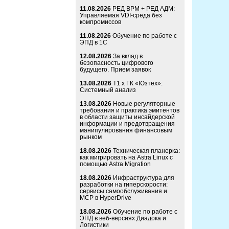
11.08.2026
РЕД ВРМ + РЕД АДМ:
Управляемая VDI-среда без
компромиссов
11.08.2026
Обучение по работе с
ЭПД в 1С
12.08.2026
За вклад в
безопасность цифрового
будущего. Прием заявок
13.08.2026
Т1 x ГК «Юзтех»:
Системный анализ
13.08.2026
Новые регуляторные
требования и практика эмитентов
в области защиты инсайдерской
информации и предотвращения
манипулирования финансовым
рынком
18.08.2026
Техническая планерка:
как мигрировать на Astra Linux с
помощью Astra Migration
18.08.2026
Инфраструктура для
разработки на гиперскорости:
сервисы самообслуживания и
MCP в HyperDrive
18.08.2026
Обучение по работе с
ЭПД в веб-версиях Диадока и
Логистики