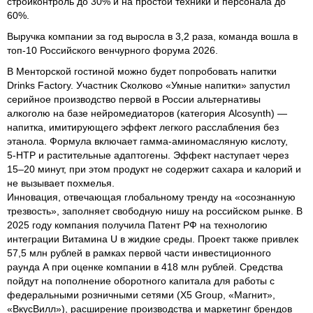
стройконтроль до 30% и на простои техники и персонала до
60%.
Выручка компании за год выросла в 3,2 раза, команда вошла в
топ-10 Российского венчурного форума 2026.
В Менторской гостиной можно будет попробовать напитки
Drinks Factory. Участник Сколково «Умные напитки» запустил
серийное производство первой в России альтернативы
алкоголю на базе нейромедиаторов (категория Alcosynth) —
напитка, имитирующего эффект легкого расслабления без
этанола. Формула включает гамма‑аминомасляную кислоту,
5‑HTP и растительные адаптогены. Эффект наступает через
15–20 минут, при этом продукт не содержит сахара и калорий и
не вызывает похмелья.
Инновация, отвечающая глобальному тренду на «осознанную
трезвость», заполняет свободную нишу на российском рынке. В
2025 году компания получила Патент РФ на технологию
интеграции Витамина U в жидкие среды. Проект также привлек
57,5 млн рублей в рамках первой части инвестиционного
раунда А при оценке компании в 418 млн рублей. Средства
пойдут на пополнение оборотного капитала для работы с
федеральными розничными сетями (X5 Group, «Магнит»,
«ВкусВилл»), расширение производства и маркетинг брендов