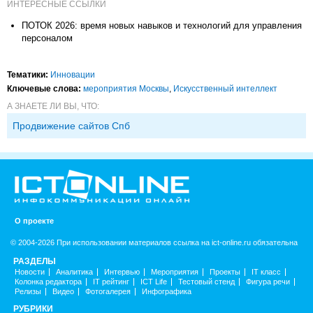
ИНТЕРЕСНЫЕ ССЫЛКИ
ПОТОК 2026: время новых навыков и технологий для управления
персоналом
Тематики:
Инновации
Ключевые слова:
мероприятия Москвы
,
Искусственный интеллект
А ЗНАЕТЕ ЛИ ВЫ, ЧТО:
Продвижение сайтов Спб
О проекте
© 2004-2026 При использовании материалов ссылка на ict-online.ru обязательна
РАЗДЕЛЫ
Новости
Аналитика
Интервью
Мероприятия
Проекты
IT класс
Колонка редактора
IT рейтинг
ICT Life
Тестовый стенд
Фигура речи
Релизы
Видео
Фотогалерея
Инфографика
РУБРИКИ