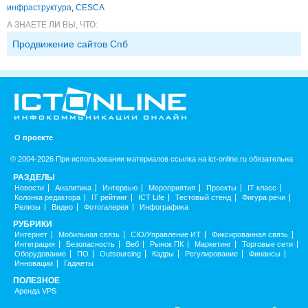
инфраструктура
,
CESCA
А ЗНАЕТЕ ЛИ ВЫ, ЧТО:
Продвижение сайтов Спб
О проекте
© 2004-2026 При использовании материалов ссылка на ict-online.ru обязательна
РАЗДЕЛЫ
Новости
Аналитика
Интервью
Мероприятия
Проекты
IT класс
Колонка редактора
IT рейтинг
ICT Life
Тестовый стенд
Фигура речи
Релизы
Видео
Фотогалерея
Инфографика
РУБРИКИ
Интернет
Мобильная связь
CIO/Управление ИТ
Фиксированная связь
Интеграция
Безопасность
Веб
Рынок ПК
Маркетинг
Торговые сети
Оборудование
ПО
Outsourcing
Кадры
Регулирование
Финансы
Инновации
Гаджеты
ПОЛЕЗНОЕ
Аренда VPS