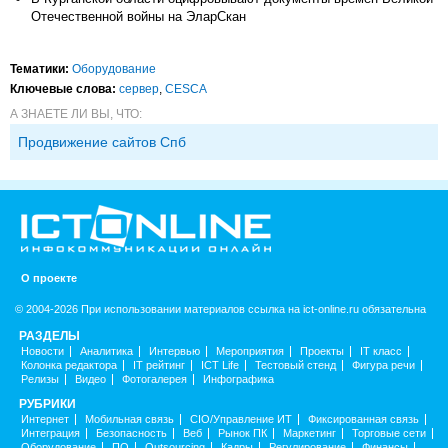
Отечественной войны на ЭларСкан
Тематики:
Оборудование
Ключевые слова:
сервер
,
CESCA
А ЗНАЕТЕ ЛИ ВЫ, ЧТО:
Продвижение сайтов Спб
О проекте
© 2004-2026 При использовании материалов ссылка на ict-online.ru обязательна
РАЗДЕЛЫ
Новости
Аналитика
Интервью
Мероприятия
Проекты
IT класс
Колонка редактора
IT рейтинг
ICT Life
Тестовый стенд
Фигура речи
Релизы
Видео
Фотогалерея
Инфографика
РУБРИКИ
Интернет
Мобильная связь
CIO/Управление ИТ
Фиксированная связь
Интеграция
Безопасность
Веб
Рынок ПК
Маркетинг
Торговые сети
Оборудование
ПО
Outsourcing
Кадры
Регулирование
Финансы