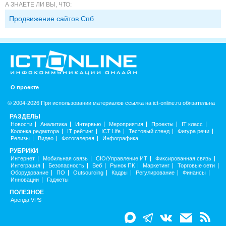
А ЗНАЕТЕ ЛИ ВЫ, ЧТО:
Продвижение сайтов Спб
О проекте
© 2004-2026 При использовании материалов ссылка на ict-online.ru обязательна
РАЗДЕЛЫ
Новости
Аналитика
Интервью
Мероприятия
Проекты
IT класс
Колонка редактора
IT рейтинг
ICT Life
Тестовый стенд
Фигура речи
Релизы
Видео
Фотогалерея
Инфографика
РУБРИКИ
Интернет
Мобильная связь
CIO/Управление ИТ
Фиксированная связь
Интеграция
Безопасность
Веб
Рынок ПК
Маркетинг
Торговые сети
Оборудование
ПО
Outsourcing
Кадры
Регулирование
Финансы
Инновации
Гаджеты
ПОЛЕЗНОЕ
Аренда VPS