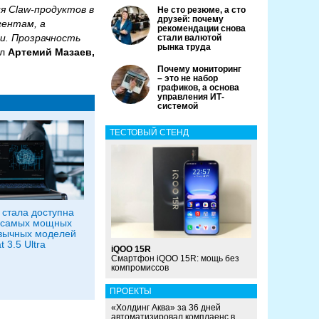
я Claw-продуктов в
Не сто резюме, а сто
друзей: почему
гентам, а
рекомендации снова
и. Прозрачность
стали валютой
рынка труда
ал
Артемий Мазаев,
Почему мониторинг
– это не набор
графиков, а основа
управления ИТ-
системой
ТЕСТОВЫЙ СТЕНД
 стала доступна
 самых мощных
зычных моделей
 3.5 Ultra
iQOO 15R
Смартфон iQOO 15R: мощь без
компромиссов
ПРОЕКТЫ
«Холдинг Аква» за 36 дней
автоматизировал комплаенс в