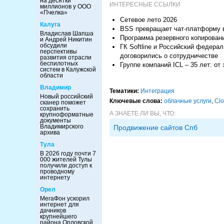
на десятки
ИНТЕРЕСНЫЕ ССЫЛКИ
миллионов у ООО
«Пчелка»
Сетевое лето 2026
Калуга
BSS превращает чат-платформу в
Владислав Шапша
Программа резервного копирован
и Андрей Никитин
обсудили
ГК Softline и Российский федер
перспективы
договорились о сотрудничестве
развития отрасли
беспилотных
Группе компаний ICL – 35 лет: о
систем в Калужской
области
Владимир
Тематики:
Интеграция
Новый российский
Ключевые слова:
облачные услуги
,
Clo
сканер поможет
сохранить
А ЗНАЕТЕ ЛИ ВЫ, ЧТО:
крупноформатные
документы
Владимирского
Продвижение сайтов Спб
архива
Тула
В 2026 году почти 7
000 жителей Тулы
получили доступ к
проводному
интернету
Орел
МегаФон ускорил
интернет для
дачников
крупнейшего
района Орловской