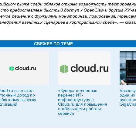
оссийском рынке среди облаков открыл возможность тестировани
росто предоставляем быстрый доступ к OpenClaw и другим ИИ-а
яемое решение с функциями мониторинга, логирования, трейсам
внедрения агентных сценариев в корпоративной среде»,
— сказ
СВЕЖЕЕ ПО ТЕМЕ
loud.ru выплатил
«Купер» полностью
Бизнесу
упонный доход по
перенес ИТ-
одна из
ебютному выпуску
инфраструктуру в
русскоя
блигаций
Cloud.ru для повышения
GigaChat
стабильности работы
сервиса