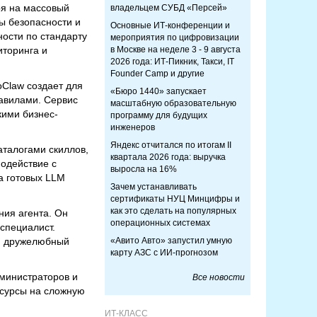
ря на массовый
владельцем СУБД «Персей»
ы безопасности и
Основные ИТ-конференции и
ности по стандарту
мероприятия по цифровизации
иторинга и
в Москве на неделе 3 - 9 августа
2026 года: ИТ-Пикник, Такси, IT
Founder Camp и другие
Claw создает для
«Бюро 1440» запускает
равилами. Сервис
масштабную образовательную
кими бизнес-
программу для будущих
инженеров
Яндекс отчитался по итогам II
аталогами скиллов,
квартала 2026 года: выручка
модействие с
выросла на 16%
а готовых LLM
Зачем устанавливать
сертификаты НУЦ Минцифры и
как это сделать на популярных
ния агента. Он
операционных системах
специалист.
ли дружелюбный
«Авито Авто» запустил умную
карту АЗС с ИИ-прогнозом
дминистраторов и
Все новости
есурсы на сложную
ИТ-КЛАСС