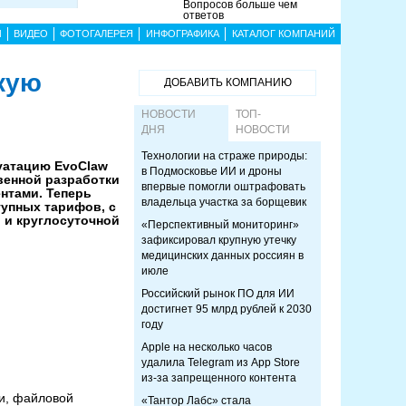
Вопросов больше чем
ответов
Ы
ВИДЕО
ФОТОГАЛЕРЕЯ
ИНФОГРАФИКА
КАТАЛОГ КОМПАНИЙ
кую
ДОБАВИТЬ КОМПАНИЮ
НОВОСТИ
ТОП-
ДНЯ
НОВОСТИ
Технологии на страже природы:
луатацию EvoClaw
в Подмосковье ИИ и дроны
енной разработки
впервые помогли оштрафовать
нтами. Теперь
владельца участка за борщевик
тупных тарифов, с
 и круглосуточной
«Перспективный мониторинг»
зафиксировал крупную утечку
медицинских данных россиян в
июле
Российский рынок ПО для ИИ
достигнет 95 млрд рублей к 2030
году
Apple на несколько часов
удалила Telegram из App Store
из-за запрещенного контента
и, файловой
«Тантор Лабс» стала