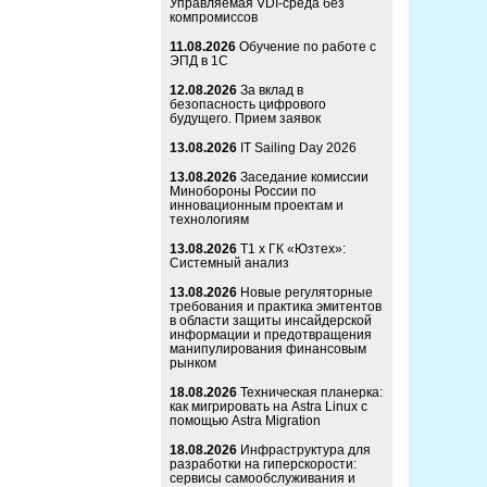
Управляемая VDI-среда без
компромиссов
11.08.2026
Обучение по работе с
ЭПД в 1С
12.08.2026
За вклад в
безопасность цифрового
будущего. Прием заявок
13.08.2026
IT Sailing Day 2026
13.08.2026
Заседание комиссии
Минобороны России по
инновационным проектам и
технологиям
13.08.2026
Т1 x ГК «Юзтех»:
Системный анализ
13.08.2026
Новые регуляторные
требования и практика эмитентов
в области защиты инсайдерской
информации и предотвращения
манипулирования финансовым
рынком
18.08.2026
Техническая планерка:
как мигрировать на Astra Linux с
помощью Astra Migration
18.08.2026
Инфраструктура для
разработки на гиперскорости:
сервисы самообслуживания и