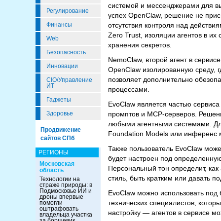
системой и мессенджерами для вы
Регулирование
успех OpenClaw, решение не прис
отсутствия контроля над действия
Финансы
Zero Trust, изоляции агентов в и
Web
хранения секретов.
Безопасность
NemoClaw, второй агент в сервис
Инновации
OpenClaw изолированную среду, г
позволяет дополнительно обезопа
CIO/Управление
ИТ
процессами.
Гаджеты
EvoClaw является частью сервиса 
промптов и MCP-серверов. Решение
Здоровье
любыми агентными системами. Для
Продвижение
Foundation Models или инференс м
сайтов СПб
Также пользователь EvoClaw може
РЕГИОНЫ
будет настроен под определенную
Московская
Персональный тон определит, как
область
стиль, быть кратким или давать 
Технологии на
страже природы: в
Подмосковье ИИ и
EvoClaw можно использовать под 
дроны впервые
технических специалистов, которы
помогли
оштрафовать
настройку — агентов в сервисе мо
владельца участка
за борщевик