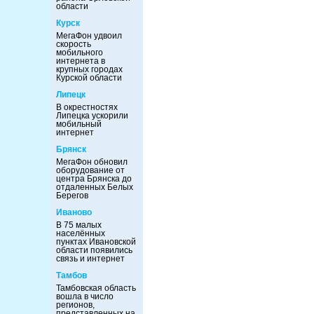
области
Курск
МегаФон удвоил
скорость
мобильного
интернета в
крупных городах
Курской области
Липецк
В окрестностях
Липецка ускорили
мобильный
интернет
Брянск
МегаФон обновил
оборудование от
центра Брянска до
отдаленных Белых
Берегов
Иваново
В 75 малых
населённых
пунктах Ивановской
области появились
связь и интернет
Тамбов
Тамбовская область
вошла в число
регионов,
представленных на