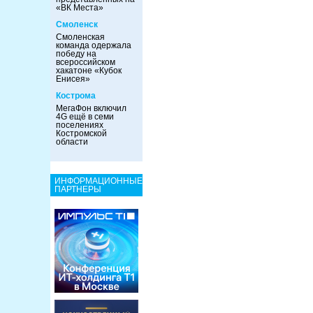
«ВК Места»
Смоленск
Смоленская
команда одержала
победу на
всероссийском
хакатоне «Кубок
Енисея»
Кострома
МегаФон включил
4G ещё в семи
поселениях
Костромской
области
ИНФОРМАЦИОННЫЕ
ПАРТНЕРЫ