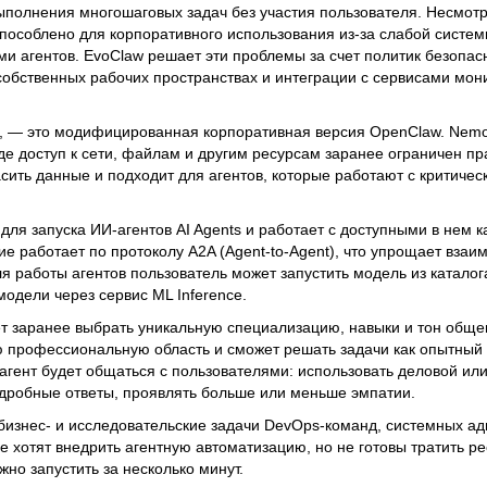
полнения многошаговых задач без участия пользователя. Несмот
пособлено для корпоративного использования из-за слабой систем
ми агентов. EvoClaw решает эти проблемы за счет политик безопас
х собственных рабочих пространствах и интеграции с сервисами мон
е, — это модифицированная корпоративная версия OpenClaw. Nemo
де доступ к сети, файлам и другим ресурсам заранее ограничен п
сить данные и подходит для агентов, которые работают с критичес
для запуска ИИ-агентов AI Agents и работает с доступными в нем к
 работает по протоколу A2A (Agent-to-Agent), что упрощает взаи
 работы агентов пользователь может запустить модель из каталог
одели через сервис ML Inference.
т заранее выбрать уникальную специализацию, навыки и тон обще
 профессиональную область и сможет решать задачи как опытный 
 агент будет общаться с пользователями: использовать деловой и
подробные ответы, проявлять больше или меньше эмпатии.
бизнес- и исследовательские задачи DevOps-команд, системных а
е хотят внедрить агентную автоматизацию, но не готовы тратить р
жно запустить за несколько минут.