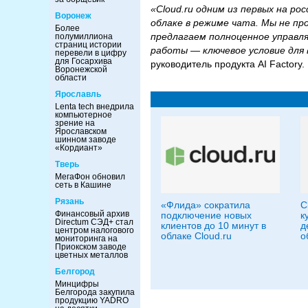
«Cloud.ru одним из первых на р
Воронеж
облаке в режиме чата. Мы не п
Более
предлагаем полноценное управл
полумиллиона
страниц истории
работы — ключевое условие для 
перевели в цифру
для Госархива
руководитель продукта AI Factory.
Воронежской
области
Ярославль
Lenta tech внедрила
компьютерное
зрение на
Ярославском
шинном заводе
«Кордиант»
Тверь
МегаФон обновил
сеть в Кашине
Рязань
«Флида» сократила
C
Финансовый архив
подключение новых
к
Directum СЭД+ стал
клиентов до 10 минут в
д
центром налогового
облаке Cloud.ru
о
мониторинга на
Приокском заводе
цветных металлов
Белгород
Минцифры
Белгорода закупила
продукцию YADRO