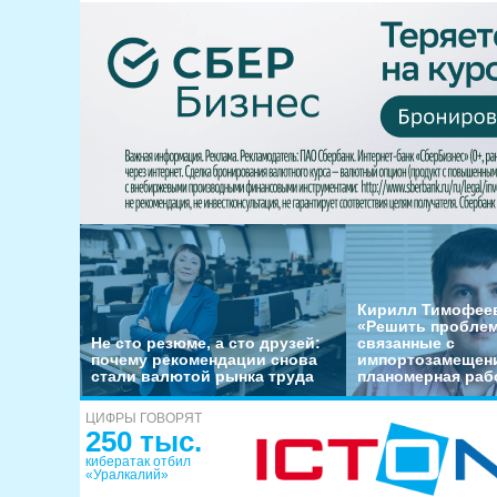
Кирилл Тимофеев
«Решить пробле
Не сто резюме, а сто друзей:
связанные с
почему рекомендации снова
импортозамещени
стали валютой рынка труда
планомерная раб
ЦИФРЫ ГОВОРЯТ
250 тыс.
кибератак отбил
«Уралкалий»