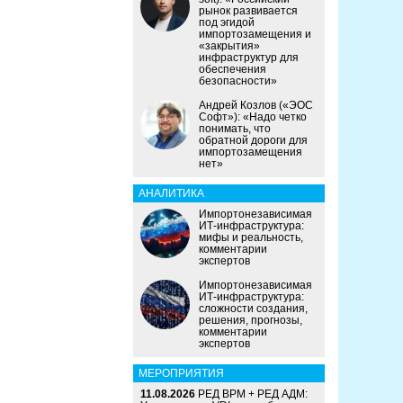
рынок развивается
под эгидой
импортозамещения и
«закрытия»
инфраструктур для
обеспечения
безопасности»
Андрей Козлов («ЭОС
Софт»): «Надо четко
понимать, что
обратной дороги для
импортозамещения
нет»
АНАЛИТИКА
Импортонезависимая
ИТ-инфраструктура:
мифы и реальность,
комментарии
экспертов
Импортонезависимая
ИТ-инфраструктура:
сложности создания,
решения, прогнозы,
комментарии
экспертов
МЕРОПРИЯТИЯ
11.08.2026
РЕД ВРМ + РЕД АДМ: