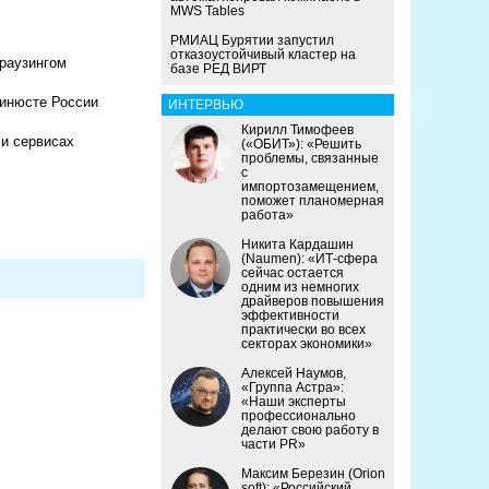
MWS Tables
РМИАЦ Бурятии запустил
отказоустойчивый кластер на
браузингом
базе РЕД ВИРТ
Минюсте России
ИНТЕРВЬЮ
Кирилл Тимофеев
 и сервисах
(«ОБИТ»): «Решить
проблемы, связанные
с
импортозамещением,
поможет планомерная
работа»
Никита Кардашин
(Naumen): «ИТ-сфера
сейчас остается
одним из немногих
драйверов повышения
эффективности
практически во всех
секторах экономики»
Алексей Наумов,
«Группа Астра»:
«Наши эксперты
профессионально
делают свою работу в
части PR»
Максим Березин (Orion
soft): «Российский