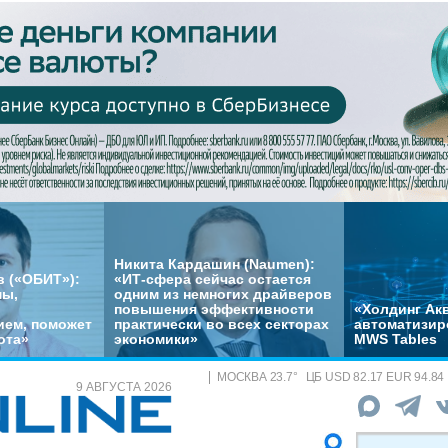
Никита Кардашин (Naumen):
 («ОБИТ»):
«ИТ-сфера сейчас остается
мы,
одним из немногих драйверов
повышения эффективности
«Холдинг Акв
ем, поможет
практически во всех секторах
автоматизир
ота»
экономики»
MWS Tables
МОСКВА
23.7
°
ЦБ
USD 82.17 EUR 94.84
9 АВГУСТА 2026