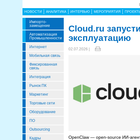
НОВОСТИ
АНАЛИТИКА
ИНТЕРВЬЮ
МЕРОПРИЯТИЯ
ПРОЕКТ
Импорто­
Замещение
Cloud.ru запус
Автоматизация
эксплуатацию
Промышленности
Интернет
02.07.2026 |
Мобильная связь
Фиксированная
связь
Интеграция
Рынок ПК
Маркетинг
Торговые сети
Оборудование
ПО
Outsourcing
OpenClaw — open-source ИИ-аген
Кадры