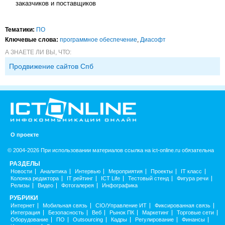
заказчиков и поставщиков
Тематики:
ПО
Ключевые слова:
программное обеспечение
,
Диасофт
А ЗНАЕТЕ ЛИ ВЫ, ЧТО:
Продвижение сайтов Спб
О проекте
© 2004-2026 При использовании материалов ссылка на ict-online.ru обязательна
РАЗДЕЛЫ
Новости
Аналитика
Интервью
Мероприятия
Проекты
IT класс
Колонка редактора
IT рейтинг
ICT Life
Тестовый стенд
Фигура речи
Релизы
Видео
Фотогалерея
Инфографика
РУБРИКИ
Интернет
Мобильная связь
CIO/Управление ИТ
Фиксированная связь
Интеграция
Безопасность
Веб
Рынок ПК
Маркетинг
Торговые сети
Оборудование
ПО
Outsourcing
Кадры
Регулирование
Финансы