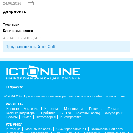
24.06.2026 |
длирлоить
Тематики:
Ключевые слова:
А ЗНАЕТЕ ЛИ ВЫ, ЧТО:
Продвижение сайтов Спб
О проекте
© 2004-2026 При использовании материалов ссылка на ict-online.ru обязательна
РАЗДЕЛЫ
Новости
Аналитика
Интервью
Мероприятия
Проекты
IT класс
Колонка редактора
IT рейтинг
ICT Life
Тестовый стенд
Фигура речи
Релизы
Видео
Фотогалерея
Инфографика
РУБРИКИ
Интернет
Мобильная связь
CIO/Управление ИТ
Фиксированная связь
Интеграция
Безопасность
Веб
Рынок ПК
Маркетинг
Торговые сети