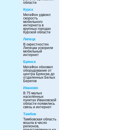
области
Курск
МегаФон удвоил
скорость
мобильного
интернета в
крупных городах
Курской области
Липецк
В окрестностях
Липецка ускорили
мобильный
интернет
Брянск
МегаФон обновил
оборудование от
центра Брянска до
отдаленных Белых
Берегов
Иваново
В 75 малых
населённых
пунктах Ивановской
области появились
связь и интернет
Тамбов
Тамбовская область
вошла в число
регионов,
представленных на