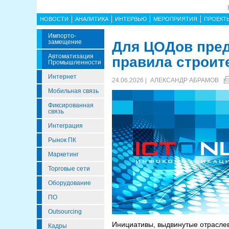
НОВОСТИ
АНАЛИТИКА
ИНТЕРВЬЮ
МЕРОПРИЯТИЯ
ПРОЕКТ
Импорто­
Замещение
Для ЦОДов пре
Автоматизация
правила строит
Промышленности
Интернет
24.06.2026 |
АЛЕКСАНДР АБРАМОВ
Мобильная связь
Фиксированная
связь
Интеграция
Рынок ПК
Маркетинг
Торговые сети
Оборудование
ПО
Outsourcing
Инициативы, выдвинутые отрасле
Кадры