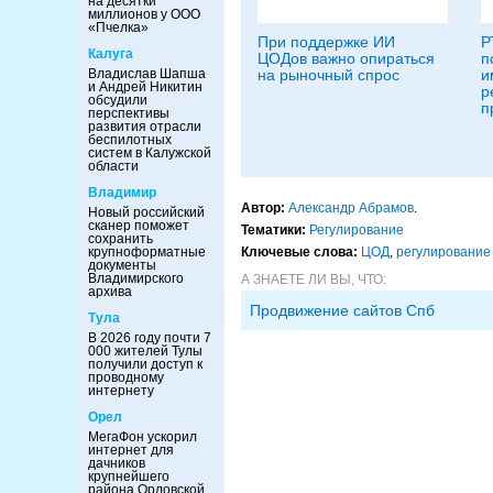
на десятки
миллионов у ООО
«Пчелка»
При поддержке ИИ
Р
Калуга
ЦОДов важно опираться
п
Владислав Шапша
на рыночный спрос
и
и Андрей Никитин
р
обсудили
п
перспективы
развития отрасли
беспилотных
систем в Калужской
области
Владимир
Автор:
Александр Абрамов
.
Новый российский
сканер поможет
Тематики:
Регулирование
сохранить
крупноформатные
Ключевые слова:
ЦОД
,
регулирование
документы
Владимирского
А ЗНАЕТЕ ЛИ ВЫ, ЧТО:
архива
Продвижение сайтов Спб
Тула
В 2026 году почти 7
000 жителей Тулы
получили доступ к
проводному
интернету
Орел
МегаФон ускорил
интернет для
дачников
крупнейшего
района Орловской