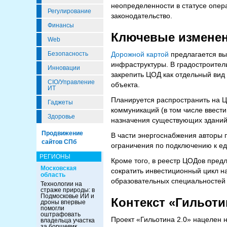
неопределенности в статусе опер
Регулирование
законодательство.
Финансы
Ключевые измене
Web
Безопасность
Дорожной картой
предлагается вы
инфраструктуры. В градостроител
Инновации
закрепить ЦОД как отдельный вид
CIO/Управление
объекта.
ИТ
Планируется распространить на Ц
Гаджеты
коммуникаций (в том числе ввести
Здоровье
назначения существующих зданий
Продвижение
В части энергоснабжения авторы 
сайтов СПб
ограничения по подключению к ед
РЕГИОНЫ
Кроме того, в реестр ЦОДов пред
Московская
сократить инвестиционный цикл н
область
образовательных специальностей
Технологии на
страже природы: в
Подмосковье ИИ и
Контекст «Гильоти
дроны впервые
помогли
оштрафовать
Проект «Гильотина 2.0» нацелен 
владельца участка
за борщевик