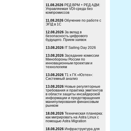
11.08.2026
РЕД ВРМ + РЕД АДМ:
Управляемая VDI-среда без
компромиссов
11.08.2026
Обучение по работе с
ЭПД в 1С
12.08.2026
За вклад в
безопасность цифрового
будущего. Прием заявок
13.08.2026
IT Sailing Day 2026
13.08.2026
Заседание комиссии
Минобороны России по
инновационным проектам и
технологиям
13.08.2026
Т1 x ГК «Юзтех»:
Системный анализ
13.08.2026
Новые регуляторные
требования и практика эмитентов
в области защиты инсайдерской
информации и предотвращения
манипулирования финансовым
рынком
18.08.2026
Техническая планерка:
как мигрировать на Astra Linux с
помощью Astra Migration
18.08.2026
Инфраструктура для