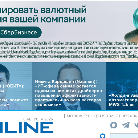
Никита Кардашин (Naumen):
 («ОБИТ»):
«ИТ-сфера сейчас остается
мы,
одним из немногих драйверов
повышения эффективности
«Холдинг Акв
ем, поможет
практически во всех секторах
автоматизир
ота»
экономики»
MWS Tables
МОСКВА
27.0
°
ЦБ
USD 82.17 EUR 94.84
8 АВГУСТА 2026