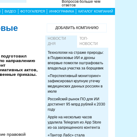
Вопросов больше чем
ответов
Ы
ВИДЕО
ФОТОГАЛЕРЕЯ
ИНФОГРАФИКА
КАТАЛОГ КОМПАНИЙ
овые
ДОБАВИТЬ КОМПАНИЮ
НОВОСТИ
ТОП-
ДНЯ
НОВОСТИ
Технологии на страже природы:
 подготовил
в Подмосковье ИИ и дроны
 по направлению
впервые помогли оштрафовать
ент
владельца участка за борщевик
рмативных актов,
венные приказы.
«Перспективный мониторинг»
зафиксировал крупную утечку
медицинских данных россиян в
июле
Российский рынок ПО для ИИ
достигнет 95 млрд рублей к 2030
году
Apple на несколько часов
удалила Telegram из App Store
из-за запрещенного контента
ние правовой
«Тантор Лабс» стала