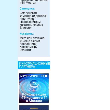
«ВК Места»
Смоленск
Смоленская
команда одержала
победу на
всероссийском
хакатоне «Кубок
Енисея»
Кострома
МегаФон включил
4G ещё в семи
поселениях
Костромской
области
ИНФОРМАЦИОННЫЕ
ПАРТНЕРЫ