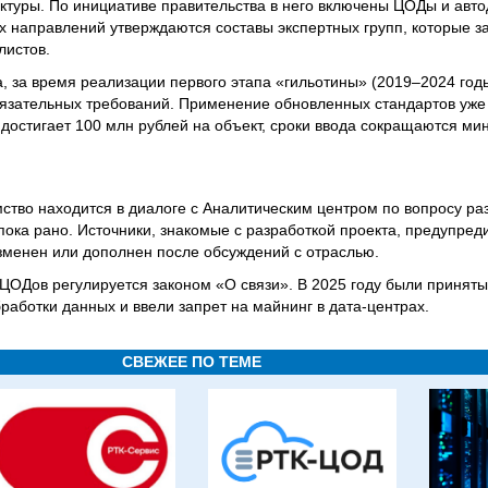
ктуры. По инициативе правительства в него включены ЦОДы и авт
х направлений утверждаются составы экспертных групп, которые з
листов.
, за время реализации первого этапа «гильотины» (2019–2024 год
бязательных требований. Применение обновленных стандартов уже 
 достигает 100 млн рублей на объект, сроки ввода сокращаются ми
тво находится в диалоге с Аналитическим центром по вопросу ра
 пока рано. Источники, знакомые с разработкой проекта, предупред
зменен или дополнен после обсуждений с отраслью.
ЦОДов регулируется законом «О связи». В 2025 году были приняты
работки данных и ввели запрет на майнинг в дата-центрах.
СВЕЖЕЕ ПО ТЕМЕ