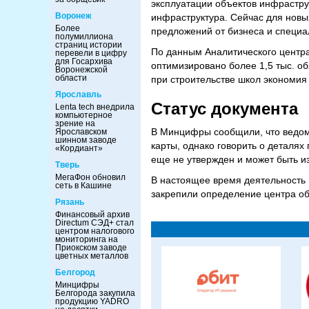
эксплуатации объектов инфрастру
Воронеж
инфраструктура. Сейчас для новы
Более
предложений от бизнеса и специа
полумиллиона
страниц истории
По данным Аналитического центра
перевели в цифру
для Госархива
оптимизировано более 1,5 тыс. о
Воронежской
области
при строительстве школ экономия
Ярославль
Статус документа
Lenta tech внедрила
компьютерное
зрение на
В Минцифры сообщили, что ведомс
Ярославском
шинном заводе
карты, однако говорить о деталях
«Кордиант»
еще не утвержден и может быть и
Тверь
МегаФон обновил
В настоящее время деятельность 
сеть в Кашине
закрепили определение центра об
Рязань
Финансовый архив
Directum СЭД+ стал
центром налогового
мониторинга на
Приокском заводе
цветных металлов
Белгород
Минцифры
Белгорода закупила
продукцию YADRO