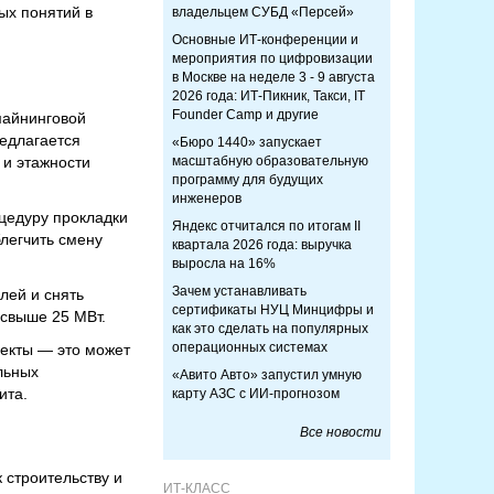
ых понятий в
владельцем СУБД «Персей»
Основные ИТ-конференции и
мероприятия по цифровизации
в Москве на неделе 3 - 9 августа
2026 года: ИТ-Пикник, Такси, IT
Founder Camp и другие
майнинговой
едлагается
«Бюро 1440» запускает
 и этажности
масштабную образовательную
программу для будущих
инженеров
оцедуру прокладки
Яндекс отчитался по итогам II
блегчить смену
квартала 2026 года: выручка
выросла на 16%
Зачем устанавливать
лей и снять
сертификаты НУЦ Минцифры и
 свыше 25 МВт.
как это сделать на популярных
операционных системах
ъекты — это может
льных
«Авито Авто» запустил умную
ита.
карту АЗС с ИИ-прогнозом
Все новости
 строительству и
ИТ-КЛАСС