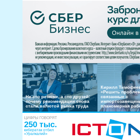
Кирилл Тимофеев
«Решить пробле
Не сто резюме, а сто друзей:
связанные с
почему рекомендации снова
импортозамещени
стали валютой рынка труда
планомерная раб
ЦИФРЫ ГОВОРЯТ
250 тыс.
кибератак отбил
«Уралкалий»