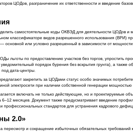
аторов ЦОДов, разграничение их ответственности и введение базов
ния
делить самостоятельные коды ОКВЭД для деятельности ЦОДов и 
ьном классификаторе видов разрешенного использования (ВРИ) пр
 — основной или условно разрешенный в зависимости от мощности
ОДы льготы по предоставлению участков без торгов, упростить пр
 уведомительный порядок бурения без вскрытия грунта), а также о
 под дата-центры.
предлагают закрепить за ЦОДами статус особо значимых потребите
иной электросети при наличии собственной генерации мощностью
лагается включать не только действующие, но и проектируемые об
а 6–12 месяцев. Документ также предусматривает введение профи
 и профессиональных стандартов для устранения кадрового дефиц
ны 2.0»
на пересмотр и сокращение избыточных обязательных требований к