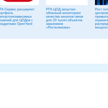
ТК-Сервис расширяет
РТК-ЦОД запустил
Рост по
ортфель
облачный мониторинг
центров
мпортонезависимых
качества каналов связи
превыси
ешений для ЦОДов с
для 20 тысяч объектов
огранич
родуктами OpenYard
заказчиков
распре
«Ростелекома»
мощнос