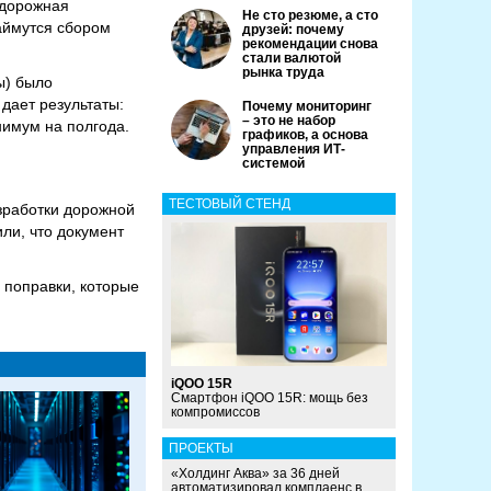
одорожная
Не сто резюме, а сто
аймутся сбором
друзей: почему
рекомендации снова
стали валютой
рынка труда
ы) было
дает результаты:
Почему мониторинг
– это не набор
нимум на полгода.
графиков, а основа
управления ИТ-
системой
ТЕСТОВЫЙ СТЕНД
зработки дорожной
или, что документ
 поправки, которые
iQOO 15R
Смартфон iQOO 15R: мощь без
компромиссов
ПРОЕКТЫ
«Холдинг Аква» за 36 дней
автоматизировал комплаенс в