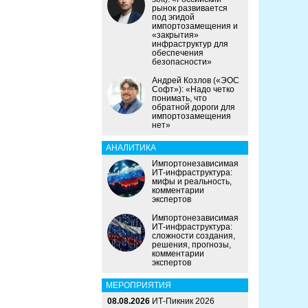
рынок развивается
под эгидой
импортозамещения и
«закрытия»
инфраструктур для
обеспечения
безопасности»
Андрей Козлов («ЭОС
Софт»): «Надо четко
понимать, что
обратной дороги для
импортозамещения
нет»
АНАЛИТИКА
Импортонезависимая
ИТ-инфраструктура:
мифы и реальность,
комментарии
экспертов
Импортонезависимая
ИТ-инфраструктура:
сложности создания,
решения, прогнозы,
комментарии
экспертов
МЕРОПРИЯТИЯ
08.08.2026
ИТ-Пикник 2026