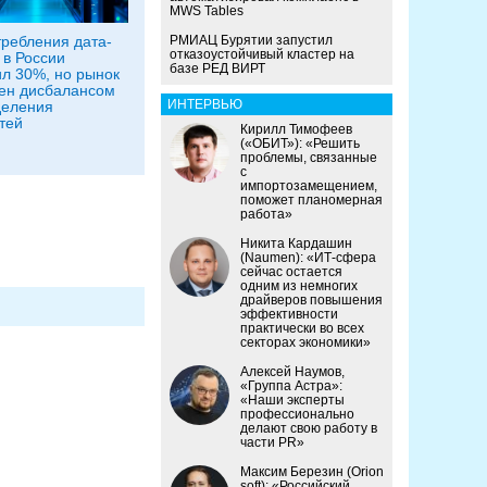
MWS Tables
требления дата-
РМИАЦ Бурятии запустил
отказоустойчивый кластер на
 в России
базе РЕД ВИРТ
л 30%, но рынок
ен дисбалансом
ИНТЕРВЬЮ
деления
тей
Кирилл Тимофеев
(«ОБИТ»): «Решить
проблемы, связанные
с
импортозамещением,
поможет планомерная
работа»
Никита Кардашин
(Naumen): «ИТ-сфера
сейчас остается
одним из немногих
драйверов повышения
эффективности
практически во всех
секторах экономики»
Алексей Наумов,
«Группа Астра»:
«Наши эксперты
профессионально
делают свою работу в
части PR»
Максим Березин (Orion
soft): «Российский