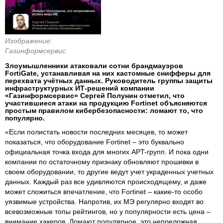
Изображение:
Газинформсервис
Злоумышленники атаковали сотни брандмауэров
FortiGate, устанавливая на них кастомные снифферы для
перехвата учётных данных. Руководитель группы защиты
инфраструктурных ИТ-решений компании
«Газинформсервис» Сергей Полунин отметил, что
участившиеся атаки на продукцию Fortinet объясняются
простым правилом кибербезопасности: ломают то, что
популярно.
«Если полистать новости последних месяцев, то может
показаться, что оборудование Fortinet – это буквально
официальная точка входа для многих APT-групп. И пока одни
компании по остаточному признаку обновляют прошивки в
своем оборудовании, то другие ведут учет украденных учетных
данных. Каждый раз все удивляются происходящему, и даже
может сложиться впечатление, что Fortinet – какие-то особо
уязвимые устройства. Напротив, их МЭ регулярно входят во
всевозможные топы рейтингов, но у популярности есть цена –
внимание хакеров. Ломают популярное, это непреложная