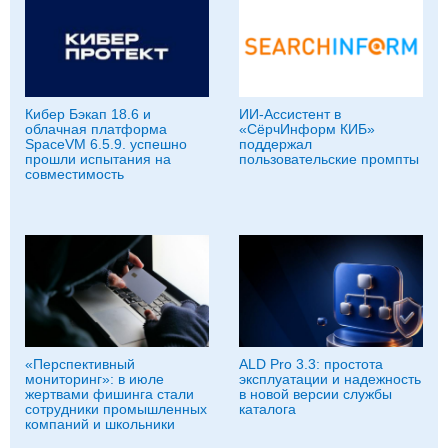
Кибер Бэкап 18.6 и
ИИ-Ассистент в
облачная платформа
«СёрчИнформ КИБ»
SpaceVM 6.5.9. успешно
поддержал
прошли испытания на
пользовательские промпты
совместимость
«Перспективный
ALD Pro 3.3: простота
мониторинг»: в июле
эксплуатации и надежность
жертвами фишинга стали
в новой версии службы
сотрудники промышленных
каталога
компаний и школьники