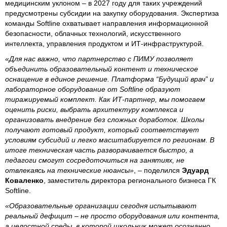
медицинским уклоном – в 2027 году для таких учреждений
предусмотрены субсидии на закупку оборудования. Экспертиза
команды Softline охватывает направления информационной
безопасности, облачных технологий, искусственного
интеллекта, управления продуктом и ИТ-инфраструктурой.
«Для нас важно, что партнерство с ПИМУ позволяет
объединить образовательный контент и техническое
оснащение в единое решение. Платформа “Будущий врач” и
лабораторное оборудование от Softline образуют
тиражируемый комплект. Как ИТ-партнер, мы помогаем
оценить риски, выбрать архитектуру комплекса и
организовать внедрение без сложных доработок. Школы
получают готовый продукт, который соответствует
условиям субсидий и легко масштабируется по регионам. В
итоге техническая часть разворачивается быстро, а
педагоги смогут сосредоточиться на занятиях, не
отвлекаясь на технические нюансы»
, – поделился
Эдуард
Коваленко
, заместитель директора регионального бизнеса ГК
Softline.
«Образовательные организации сегодня испытывают
реальный дефицит – не просто оборудования или контента,
а целостной среды, в которой школьник может осознанно