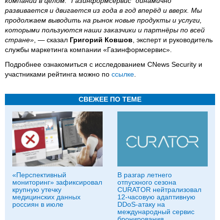
компании в целом. "Газинформсервис" динамично
развивается и двигается из года в год вперёд и вверх. Мы
продолжаем выводить на рынок новые продукты и услуги,
которыми пользуются наши заказчики и партнёры по всей
стране»
, — сказал
Григорий Ковшов
, эксперт и руководитель
службы маркетинга компании «Газинформсервис».
Подробнее ознакомиться с исследованием CNews Security и
участниками рейтинга можно по
ссылке
.
СВЕЖЕЕ ПО ТЕМЕ
«Перспективный
В разгар летнего
мониторинг» зафиксировал
отпускного сезона
крупную утечку
CURATOR нейтрализовал
медицинских данных
12-часовую адаптивную
россиян в июле
DDoS-атаку на
международный сервис
бронирования