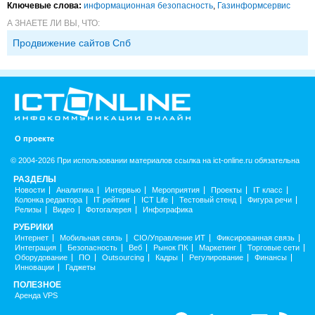
Ключевые слова:
информационная безопасность
,
Газинформсервис
А ЗНАЕТЕ ЛИ ВЫ, ЧТО:
Продвижение сайтов Спб
О проекте
© 2004-2026 При использовании материалов ссылка на ict-online.ru обязательна
РАЗДЕЛЫ
Новости
Аналитика
Интервью
Мероприятия
Проекты
IT класс
Колонка редактора
IT рейтинг
ICT Life
Тестовый стенд
Фигура речи
Релизы
Видео
Фотогалерея
Инфографика
РУБРИКИ
Интернет
Мобильная связь
CIO/Управление ИТ
Фиксированная связь
Интеграция
Безопасность
Веб
Рынок ПК
Маркетинг
Торговые сети
Оборудование
ПО
Outsourcing
Кадры
Регулирование
Финансы
Инновации
Гаджеты
ПОЛЕЗНОЕ
Аренда VPS