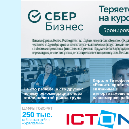
Кирилл Тимофеев
«Решить пробле
Не сто резюме, а сто друзей:
связанные с
почему рекомендации снова
импортозамещени
стали валютой рынка труда
планомерная раб
ЦИФРЫ ГОВОРЯТ
250 тыс.
кибератак отбил
«Уралкалий»