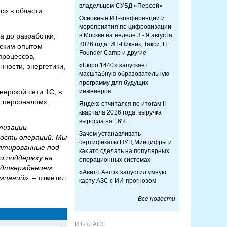
владельцем СУБД «Персей»
с» в области
Основные ИТ-конференции и
мероприятия по цифровизации
а до разработки,
в Москве на неделе 3 - 9 августа
2026 года: ИТ-Пикник, Такси, IT
еским опытом
Founder Camp и другие
процессов,
«Бюро 1440» запускает
ности, энергетики,
масштабную образовательную
программу для будущих
ерской сети 1С, в
инженеров
ю персоналом»,
Яндекс отчитался по итогам II
квартала 2026 года: выручка
выросла на 16%
тизации
Зачем устанавливать
мость операций. Мы
сертификаты НУЦ Минцифры и
аптированные под
как это сделать на популярных
и поддержку на
операционных системах
подтверждением
«Авито Авто» запустил умную
мпаний», –
отметил
карту АЗС с ИИ-прогнозом
Все новости
ИТ-КЛАСС