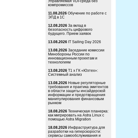
Управляемая VDI-среда без
компромиссов
11.08.2026
Обучение по работе с
ЭПД в 1С
12.08.2026
За вклад в
безопасность цифрового
будущего. Прием заявок
13.08.2026
IT Sailing Day 2026
13.08.2026
Заседание комиссии
Минобороны России по
инновационным проектам и
технологиям
13.08.2026
Т1 x ГК «Юзтех»:
Системный анализ
13.08.2026
Новые регуляторные
требования и практика эмитентов
в области защиты инсайдерской
информации и предотвращения
манипулирования финансовым
рынком
18.08.2026
Техническая планерка:
как мигрировать на Astra Linux с
помощью Astra Migration
18.08.2026
Инфраструктура для
разработки на гиперскорости:
сервисы самообслуживания и