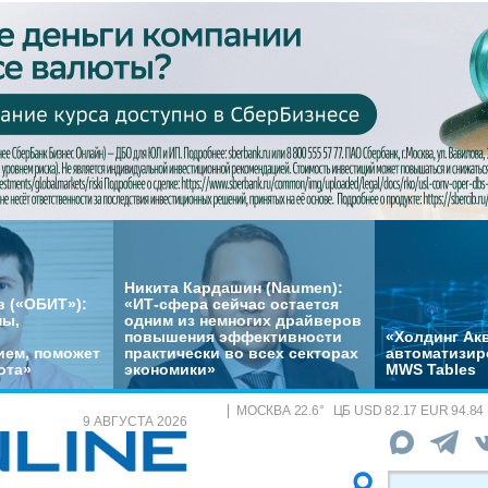
Никита Кардашин (Naumen):
 («ОБИТ»):
«ИТ-сфера сейчас остается
мы,
одним из немногих драйверов
повышения эффективности
«Холдинг Акв
ем, поможет
практически во всех секторах
автоматизир
ота»
экономики»
MWS Tables
МОСКВА
22.6
°
ЦБ
USD 82.17 EUR 94.84
9 АВГУСТА 2026