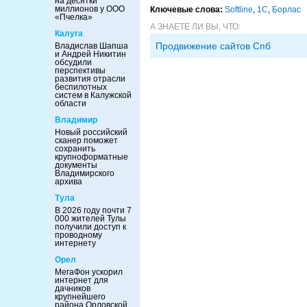
на десятки
миллионов у ООО
Ключевые слова:
Softline
,
1С
,
Борлас
«Пчелка»
А ЗНАЕТЕ ЛИ ВЫ, ЧТО:
Калуга
Продвижение сайтов Спб
Владислав Шапша
и Андрей Никитин
обсудили
перспективы
развития отрасли
беспилотных
систем в Калужской
области
Владимир
Новый российский
сканер поможет
сохранить
крупноформатные
документы
Владимирского
архива
Тула
В 2026 году почти 7
000 жителей Тулы
получили доступ к
проводному
интернету
Орел
МегаФон ускорил
интернет для
дачников
крупнейшего
района Орловской