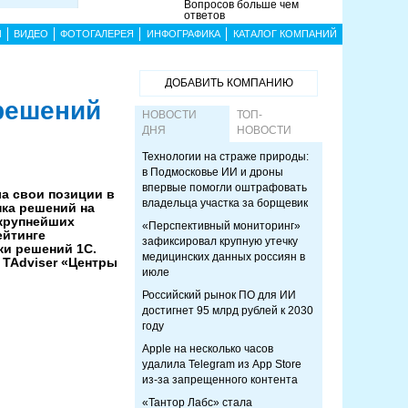
Вопросов больше чем
ответов
Ы
ВИДЕО
ФОТОГАЛЕРЕЯ
ИНФОГРАФИКА
КАТАЛОГ КОМПАНИЙ
ДОБАВИТЬ КОМПАНИЮ
 решений
НОВОСТИ
ТОП-
ДНЯ
НОВОСТИ
Технологии на страже природы:
в Подмосковье ИИ и дроны
впервые помогли оштрафовать
ла свои позиции в
владельца участка за борщевик
нка решений на
 крупнейших
«Перспективный мониторинг»
ейтинге
зафиксировал крупную утечку
ки решений 1С.
медицинских данных россиян в
 TAdviser «Центры
июле
Российский рынок ПО для ИИ
достигнет 95 млрд рублей к 2030
году
Apple на несколько часов
удалила Telegram из App Store
из-за запрещенного контента
«Тантор Лабс» стала