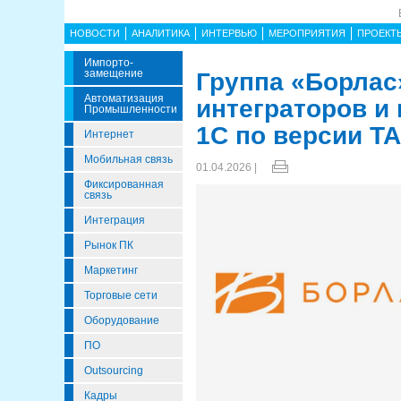
НОВОСТИ
АНАЛИТИКА
ИНТЕРВЬЮ
МЕРОПРИЯТИЯ
ПРОЕКТ
Импорто­
Замещение
Группа «Борлас
Автоматизация
интеграторов и
Промышленности
1С по версии TA
Интернет
Мобильная связь
01.04.2026 |
Фиксированная
связь
Интеграция
Рынок ПК
Маркетинг
Торговые сети
Оборудование
ПО
Outsourcing
Кадры