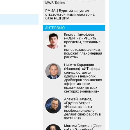
MWS Tables
РМИАЦ Бурятии запустил
отказоустойчивый кластер на
базе РЕД ВИРТ
ИНТЕРВЬЮ
Кирилл Тимофеев
(«ОБИТ»): «Решить
проблемы, связанные
с
импортозамещением,
поможет планомерная
работа»
Никита Кардашин
(Naumen): «ИТ-сфера
сейчас остается
одним из немногих
драйверов повышения
эффективности
практически во всех
секторах экономики»
Алексей Наумов,
«Группа Астра»:
«Наши эксперты
профессионально
делают свою работу в
части PR»
Максим Березин (Orion
soft): «Российский