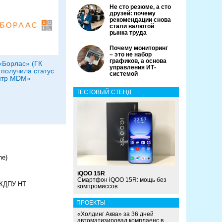
Не сто резюме, а сто
друзей: почему
рекомендации снова
стали валютой
рынка труда
Почему мониторинг
– это не набор
графиков, а основа
«Борлас» (ГК
управления ИТ-
) получила статус
системой
нтр MDM»
ТЕСТОВЫЙ СТЕНД
ne)
iQOO 15R
Смартфон iQOO 15R: мощь без
СКДПУ НТ
компромиссов
ПРОЕКТЫ
«Холдинг Аква» за 36 дней
автоматизировал комплаенс в