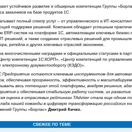
ают устойчивое развитие и обширные компетенции Группы «Борла
а заказчиков на базе продуктов 1С.
тывает полный спектр услуг – от управленческого и ИТ-консалтинг
ующей поддержки решений. Компания обладает успешным практич
ю ERP-систем на платформе 1С, автоматизации ключевых бизнес-
-решений, а также созданию отраслевых решений для промышлен
ора, ритейла и других ключевых отраслей экономики.
на многочисленными наградами и официальными статусами в партн
«Центр компетенции 1С:КОРП», «Центр компетенций по управлени
у электронному документообороту (КЭДО)».
С:Предприятие остаются ключевым инструментом для автома
сов, обеспечивая прозрачность, эффективность и масштабируе
крывать весь потенциал этой платформы, внедряя решения, ад
приятия и обеспечивая стабильную работу систем, их развитие 
кая оценка в отраслевых рейтингах TAdviser стала еще одним 
клада нашей команды в цифровую трансформацию российских ко
ожений Группы «Борлас»
Дмитрий Кичко.
СВЕЖЕЕ ПО ТЕМЕ