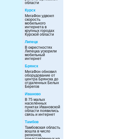
области
Курск
МегаФон удвоил
скорость
мобильного
интернета в
крупных городах
Курской области
Липецк
В окрестностях
Липецка ускорили
мобильный
интернет
Брянск
МегаФон обновил
оборудование от
центра Брянска до
отдаленных Белых
Берегов
Иваново
В 75 малых
населённых
пунктах Ивановской
области появились
связь и интернет
Тамбов
Тамбовская область
вошла в число
регионов,
представленных на