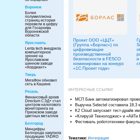
Воронеж
Более
полумиллиона
страниц истории
перевели в цифру
для Госархива
Воронежской
области
Проект ООО «ЦЦТ»
Г
Ярославль
(Группа «Борлас») по
S
Lenta tech внедрила
цифровизации
о
компьютерное
производственной
р
зрение на
безопасности в FESCO
и
Ярославском
номинирован на конкурс
с
шинном заводе
«Кордиант»
«1С:Проект года»
Тверь
МегаФон обновил
сеть в Кашине
ИНТЕРЕСНЫЕ ССЫЛКИ
Рязань
Финансовый архив
МСП Банк автоматизировал провер
Directum СЭД+ стал
Выручка Selectel составила 18,3 
центром налогового
мониторинга на
K2 Cloud запускает тест-драйв и
Приокском заводе
«Клируэй Текнолоджис» и «АйТи
цветных металлов
Фестиваль робототехники факул
Белгород
Минцифры
Белгорода закупила
продукцию YADRO
Тематики:
Интеграция