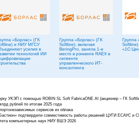
руппа «Борлас» (ГК
Группа «Борлас» (ГК
Группа 
oftline) и НИУ МГСУ
Softline), включая
Softline
бъединяют усилия в
BeringPro, заняла 1-е
«1С:Це
азвитии технологий ИИ
место в рэнкинге RAEX в
 цифровизации
сегменте
троительства
управленческого ИТ-
консалтинга
ку УКЭП с помощью ROBIN SL Soft FabricaONE.AI (акционер – ГК Softli
млрд рублей по итогам 2025 года
мпортонезависимых сервисов из облака
 Бастион» подтвердили совместимость работы решений ЦУГИ ЕСАУС и 
ьтета компьютерных наук НИУ ВШЭ 2026