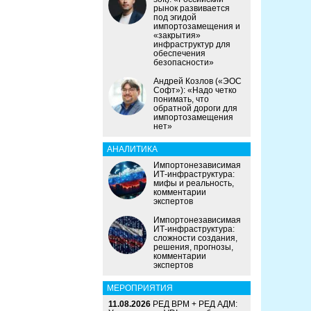
рынок развивается
под эгидой
импортозамещения и
«закрытия»
инфраструктур для
обеспечения
безопасности»
Андрей Козлов («ЭОС
Софт»): «Надо четко
понимать, что
обратной дороги для
импортозамещения
нет»
АНАЛИТИКА
Импортонезависимая
ИТ-инфраструктура:
мифы и реальность,
комментарии
экспертов
Импортонезависимая
ИТ-инфраструктура:
сложности создания,
решения, прогнозы,
комментарии
экспертов
МЕРОПРИЯТИЯ
11.08.2026
РЕД ВРМ + РЕД АДМ: