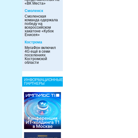
«ВК Места»
Смоленск
Смоленская
команда одержала
победу на
всероссийском
хакатоне «Кубок
Енисея»
Кострома
МегаФон включил
4G ещё в семи
поселениях
Костромской
области
ИНФОРМАЦИОННЫЕ
ПАРТНЕРЫ