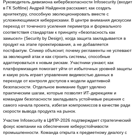
Руководитель дивизиона кибербезопасности Infosecurity (входит
в ГК Softline) Андрей Найденов расскажет, как создать
архитектуру, способную эволюционировать вместе с
усложняющимися киберрисками. В центре внимания дискуссии
переход от точечного усиления периметра и формального
соответствия стандартам к принципу «безопасность как
замысел» (Security by Design), когда защита закладывается в
продукт на этапе проектирования, а не добавляется
постфактум. Спикер объяснит, почему регламенты не успевают
за эволюцией атак и как строить системы, способные
адаптироваться к новым рискам. Участники узнают, как
платформизация помогает уйти от избыточных уровней защиты
и какую роль играет управление видимостью данных в
переходе от контроля доступов к модели адаптивной
безопасности. Отдельное внимание будет уделено
практическим шагам, которые позволят ИТ-дирекциям и
командам безопасности закладывать устойчивые решения с
самого начала проекта, избегая компромиссов в качестве ради
скорости вывода продукта на рынок.
Участие Infosecurity в ЦИПР-2026 подтверждает стратегический
фокус компании на обеспечение киберустойчивости
промышленности. Команда открыта к предметному диалогу с