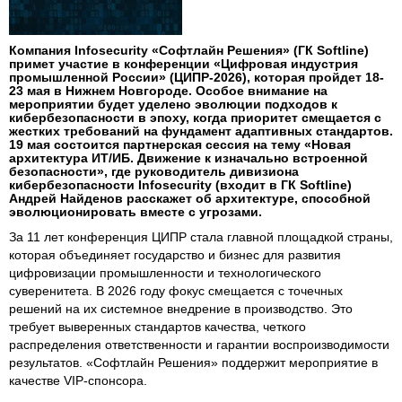
Компания Infosecurity «Софтлайн Решения» (ГК Softline)
примет участие в конференции «Цифровая индустрия
промышленной России» (ЦИПР-2026), которая пройдет 18-
23 мая в Нижнем Новгороде. Особое внимание на
мероприятии будет уделено эволюции подходов к
кибербезопасности в эпоху, когда приоритет смещается с
жестких требований на фундамент адаптивных стандартов.
19 мая состоится партнерская сессия на тему «Новая
архитектура ИТ/ИБ. Движение к изначально встроенной
безопасности», где руководитель дивизиона
кибербезопасности Infosecurity (входит в ГК Softline)
Андрей Найденов расскажет об архитектуре, способной
эволюционировать вместе с угрозами.
За 11 лет конференция ЦИПР стала главной площадкой страны,
которая объединяет государство и бизнес для развития
цифровизации промышленности и технологического
суверенитета. В 2026 году фокус смещается с точечных
решений на их системное внедрение в производство. Это
требует выверенных стандартов качества, четкого
распределения ответственности и гарантии воспроизводимости
результатов. «Софтлайн Решения» поддержит мероприятие в
качестве VIP-спонсора.