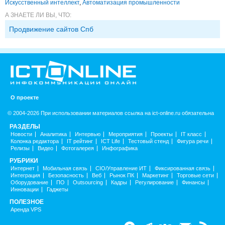
Искусственный интеллект
,
Автоматизация промышленности
А ЗНАЕТЕ ЛИ ВЫ, ЧТО:
Продвижение сайтов Спб
О проекте
© 2004-2026 При использовании материалов ссылка на ict-online.ru обязательна
РАЗДЕЛЫ
Новости
Аналитика
Интервью
Мероприятия
Проекты
IT класс
Колонка редактора
IT рейтинг
ICT Life
Тестовый стенд
Фигура речи
Релизы
Видео
Фотогалерея
Инфографика
РУБРИКИ
Интернет
Мобильная связь
CIO/Управление ИТ
Фиксированная связь
Интеграция
Безопасность
Веб
Рынок ПК
Маркетинг
Торговые сети
Оборудование
ПО
Outsourcing
Кадры
Регулирование
Финансы
Инновации
Гаджеты
ПОЛЕЗНОЕ
Аренда VPS