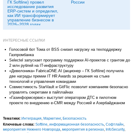
ГК Softline) провел
России
исследование развития
ERP-систем и определил,
как ИИ трансформирует
управление бизнесом в
2026–2028 годах
ИНТЕРЕСНЫЕ ССЫЛКИ
Голосовой бот Тома от BSS снизил нагрузку на техподдержку
Газпромбанка
Selectel запускает программу поддержки AI-проектов с грантом до
2 млн рублей на IT-инфраструктуру
«Девелоника» FabricaONE.AI (акционер – ГК Softline) получила
две награды премии IT HR Awards за решения на стыке
технологий и управления командами
Совместимость StarVault и GitFlic позволит компаниям безопасно
управлять секретами в пайплайнах
«Газинформсервис» выступит оператором ДТС в пилотном
проекте по внедрению e-CMR между Россией и Азербайджаном
Тематики:
Интеграция
,
Маркетинг
,
Безопасность
Ключевые слова:
Softline
,
информационная безопасность
,
Софтлайн
,
мероприятия Нижнего Новгорода
,
мероприятия в регионах
,
InfoSecurity
,