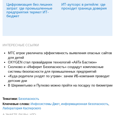
Цифровизация без лишних
ИТ-аутсорс в ритейле: где
затрат: где промышленные
проходит граница доверия
предприятия теряют ИТ-
бюджет
ИНТЕРЕСНЫЕ ССЫЛКИ
МТС втрое увеличила эффективность выявления опасных сайтов
для детей
OXYGEN стал провайдером технологий «АйТи Бастион»
Сколково и «Инферит Безопасность» создадут комплексные
системы безопасности для промышленных предприятий
«Куда родители уходят по утрам»: зачем ИБ-компания проводит
детские дни
В Шереметьево и Пулково можно пройти на посадку по биометрии
Тематики:
Безопасность
Ключевые слова:
Инфосистемы Джет
,
информационная безопасность
,
Лаборатория Касперского
А ЗНАЕТЕ ЛИ ВЫ, ЧТО: