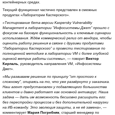
контейнерных средах.
Текущий функционал частично представлен в смежных
продуктах «Лаборатории Касперского».
«Тестирование бета-версии Kaspersky Vulnerability
Management в лаборатории "Инфосистемы Джет" прошло с
фокусом на базовую функциональность и ключевые сценарии
использования. Ждём коммерческий релиз от вендора, чтобы
оценить работу решения в связке с другими продуктами
“Лаборатории Касперского” и провести тестирование по
полноценной методике в лаборатории VM с более глубокой
оценкой метрик работы системы»
, — говорит
Виктор
Кирпаль
, руководитель направления VM, «Инфосистемы
Джет».
«Мы развиваем решение по принципу "от простого к
сложному", опираясь на то, что уже развёрнуто у заказчика.
Наш агент предустановлен у подавляющего большинства
клиентов и давно работает как основной антивирус. Наша
задача — дать им возможность бесшовно расширить его:
без перестройки процессов и без дополнительной нагрузки
на ИБ-команду. Это эволюция защиты, а не её замена»
, —
комментирует
Мария Погребняк
, старший менеджер по