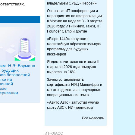
владельцем СУБД «Персей»
ответствиях.
Основные ИТ-конференции и
мероприятия по цифровизации
в Москве на неделе 3 - 9 августа
2026 года: ИТ-Пикник, Такси, IT
Founder Camp и другие
«Бюро 1440» запускает
масштабную образовательную
программу для будущих
инженеров
Яндекс отчитался по итогам II
им. Н.Э. Баумана
квартала 2026 года: выручка
 будущих
выросла на 16%
ов безопасной
тке на
Зачем устанавливать
венной
сертификаты НУЦ Минцифры и
рме
как это сделать на популярных
еризации
операционных системах
«Авито Авто» запустил умную
карту АЗС с ИИ-прогнозом
Все новости
ИТ-КЛАСС