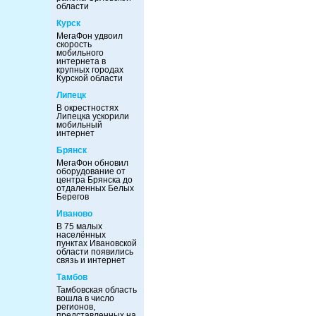
области
Курск
МегаФон удвоил
скорость
мобильного
интернета в
крупных городах
Курской области
Липецк
В окрестностях
Липецка ускорили
мобильный
интернет
Брянск
МегаФон обновил
оборудование от
центра Брянска до
отдаленных Белых
Берегов
Иваново
В 75 малых
населённых
пунктах Ивановской
области появились
связь и интернет
Тамбов
Тамбовская область
вошла в число
регионов,
представленных на