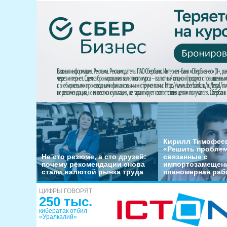
Кирилл Тимофеев
«Решить пробле
Не сто резюме, а сто друзей:
связанные с
почему рекомендации снова
импортозамещени
стали валютой рынка труда
планомерная раб
ЦИФРЫ ГОВОРЯТ
250 тыс.
кибератак отбил
«Уралкалий»