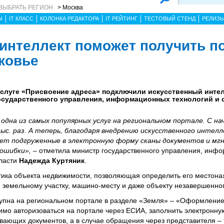
ВЫБРАТЬ РЕГИОН
> Москва
Ы
IT КЛАСС
КОЛОНКА РЕДАКТОРА
IT РЕЙТИНГ
ТЕСТОВЫЙ СТЕНД
РЕЛИЗ
интеллект поможет получить п
ковье
услуге «Присвоение адреса» подключили искусственный интел
осударственного управления, информационных технологий и 
 одна из самых популярных услуг на региональном портале. С на
тыс. раз. А теперь, благодаря внедрению искусственного интелл
ует подгруженные в электронную форму сканы документов и мг
ошибки», –
отметила министр государственного управления, инф
ласти
Надежда Куртяник
.
тика объекта недвижимости, позволяющая определить его местона
, земельному участку, машино-месту и даже объекту незавершенног
упна на региональном портале в разделе «Земля» – «Оформление 
имо авторизоваться на портале через ЕСИА, заполнить электронн
вающих документов, а в случае обращения через представителя – 