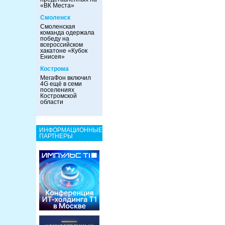
«ВК Места»
Смоленск
Смоленская
команда одержала
победу на
всероссийском
хакатоне «Кубок
Енисея»
Кострома
МегаФон включил
4G ещё в семи
поселениях
Костромской
области
ИНФОРМАЦИОННЫЕ
ПАРТНЕРЫ