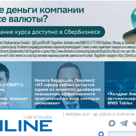
Никита Кардашин (Naumen):
 («ОБИТ»):
«ИТ-сфера сейчас остается
мы,
одним из немногих драйверов
повышения эффективности
«Холдинг Акв
ем, поможет
практически во всех секторах
автоматизир
ота»
экономики»
MWS Tables
МОСКВА
24.6
°
ЦБ
USD 82.17 EUR 94.84
7 АВГУСТА 2026