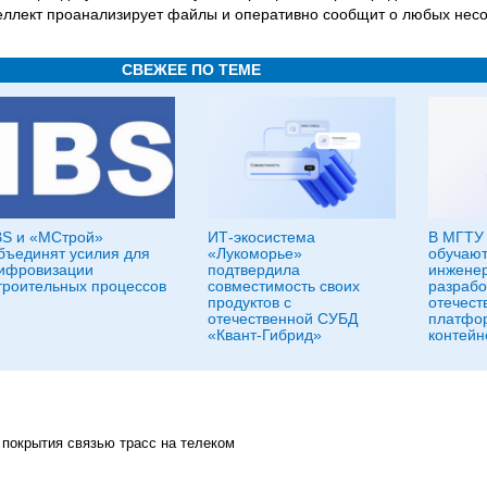
еллект проанализирует файлы и оперативно сообщит о любых несо
СВЕЖЕЕ ПО ТЕМЕ
BS и «МСтрой»
ИТ-экосистема
В МГТУ 
бъединят усилия для
«Лукоморье»
обучают
ифровизации
подтвердила
инженер
троительных процессов
совместимость своих
разрабо
продуктов с
отечест
отечественной СУБД
платфо
«Квант-Гибрид»
контейн
 покрытия связью трасс на телеком