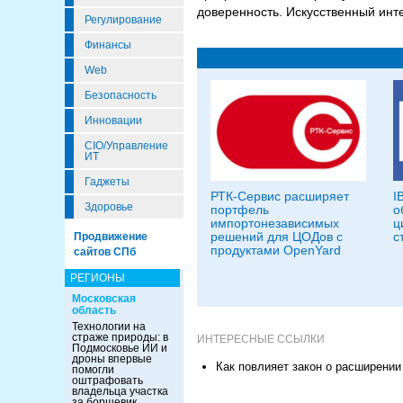
доверенность. Искусственный инт
Регулирование
Финансы
Web
Безопасность
Инновации
CIO/Управление
ИТ
Гаджеты
РТК-Сервис расширяет
I
Здоровье
портфель
о
импортонезависимых
ц
решений для ЦОДов с
с
Продвижение
продуктами OpenYard
сайтов СПб
РЕГИОНЫ
Московская
область
Технологии на
страже природы: в
ИНТЕРЕСНЫЕ ССЫЛКИ
Подмосковье ИИ и
дроны впервые
Как повлияет закон о расширении
помогли
оштрафовать
владельца участка
за борщевик