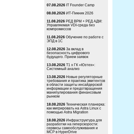
07.08.2026
IT Founder Camp
08.08.2026
ИТ-Пикник 2026
11.08.2026
РЕД ВРМ + РЕД АДМ:
Управляемая VDI-среда без
компромиссов
11.08.2026
Обучение по работе с
ЭПД в 1С
12.08.2026
За вклад в
безопасность цифрового
будущего. Прием заявок
13.08.2026
Т1 x ГК «Юзтех»:
Системный анализ
13.08.2026
Новые регуляторные
требования и практика эмитентов
в области защиты инсайдерской
информации и предотвращения
манипулирования финансовым
рынком
18.08.2026
Техническая планерка:
как мигрировать на Astra Linux с
помощью Astra Migration
18.08.2026
Инфраструктура для
разработки на гиперскорости:
сервисы самообслуживания и
MCP в HyperDrive