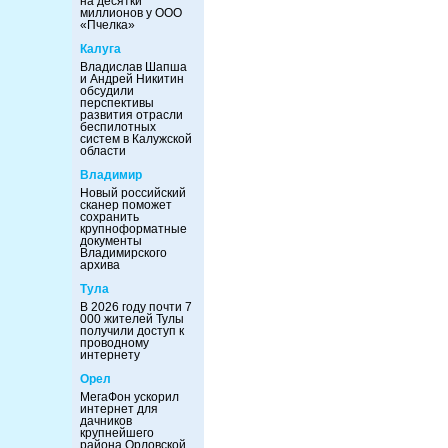
на десятки
миллионов у ООО
«Пчелка»
Калуга
Владислав Шапша
и Андрей Никитин
обсудили
перспективы
развития отрасли
беспилотных
систем в Калужской
области
Владимир
Новый российский
сканер поможет
сохранить
крупноформатные
документы
Владимирского
архива
Тула
В 2026 году почти 7
000 жителей Тулы
получили доступ к
проводному
интернету
Орел
МегаФон ускорил
интернет для
дачников
крупнейшего
района Орловской