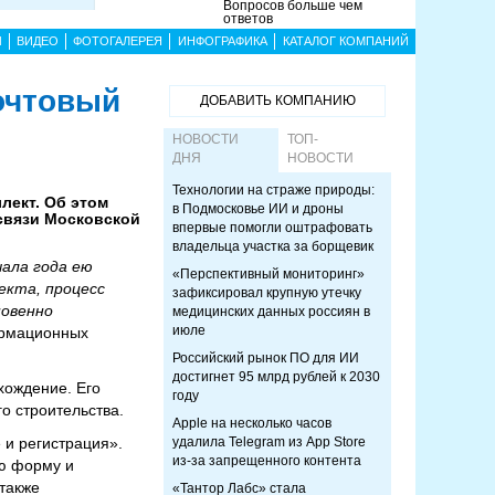
Вопросов больше чем
ответов
Ы
ВИДЕО
ФОТОГАЛЕРЕЯ
ИНФОГРАФИКА
КАТАЛОГ КОМПАНИЙ
очтовый
ДОБАВИТЬ КОМПАНИЮ
НОВОСТИ
ТОП-
ДНЯ
НОВОСТИ
Технологии на страже природы:
лект. Об этом
в Подмосковье ИИ и дроны
связи Московской
впервые помогли оштрафовать
владельца участка за борщевик
чала года ею
«Перспективный мониторинг»
екта, процесс
зафиксировал крупную утечку
новенно
медицинских данных россиян в
июле
ормационных
Российский рынок ПО для ИИ
достигнет 95 млрд рублей к 2030
хождение. Его
году
о строительства.
Apple на несколько часов
и регистрация».
удалила Telegram из App Store
из-за запрещенного контента
ую форму и
также
«Тантор Лабс» стала