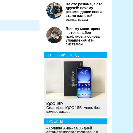
Не сто резюме, а сто
друзей: почему
рекомендации снова
стали валютой
рынка труда
Почему мониторинг
– это не набор
графиков, а основа
управления ИТ-
системой
ТЕСТОВЫЙ СТЕНД
iQOO 15R
Смартфон iQOO 15R: мощь без
компромиссов
ПРОЕКТЫ
«Холдинг Аква» за 36 дней
автоматизировал комплаенс в