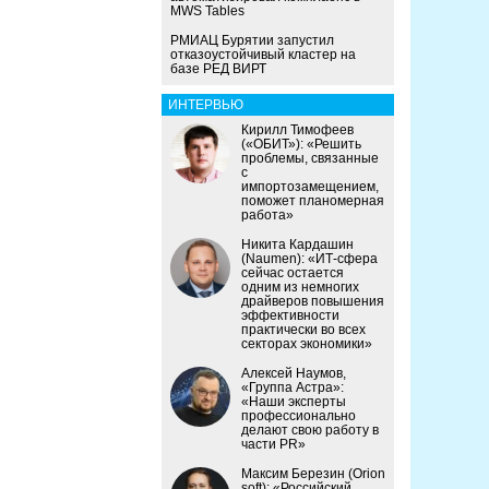
MWS Tables
РМИАЦ Бурятии запустил
отказоустойчивый кластер на
базе РЕД ВИРТ
ИНТЕРВЬЮ
Кирилл Тимофеев
(«ОБИТ»): «Решить
проблемы, связанные
с
импортозамещением,
поможет планомерная
работа»
Никита Кардашин
(Naumen): «ИТ-сфера
сейчас остается
одним из немногих
драйверов повышения
эффективности
практически во всех
секторах экономики»
Алексей Наумов,
«Группа Астра»:
«Наши эксперты
профессионально
делают свою работу в
части PR»
Максим Березин (Orion
soft): «Российский