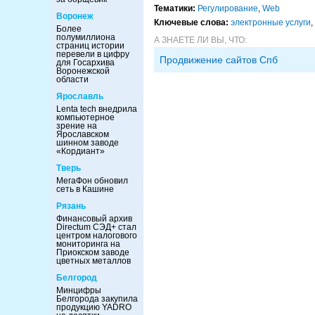
Тематики:
Регулирование
,
Web
Воронеж
Ключевые слова:
электронные услуги
,
Более
полумиллиона
А ЗНАЕТЕ ЛИ ВЫ, ЧТО:
страниц истории
перевели в цифру
Продвижение сайтов Спб
для Госархива
Воронежской
области
Ярославль
Lenta tech внедрила
компьютерное
зрение на
Ярославском
шинном заводе
«Кордиант»
Тверь
МегаФон обновил
сеть в Кашине
Рязань
Финансовый архив
Directum СЭД+ стал
центром налогового
мониторинга на
Приокском заводе
цветных металлов
Белгород
Минцифры
Белгорода закупила
продукцию YADRO