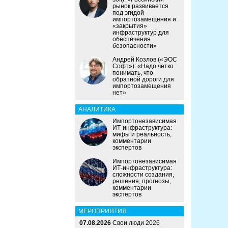
рынок развивается
под эгидой
импортозамещения и
«закрытия»
инфраструктур для
обеспечения
безопасности»
Андрей Козлов («ЭОС
Софт»): «Надо четко
понимать, что
обратной дороги для
импортозамещения
нет»
АНАЛИТИКА
Импортонезависимая
ИТ-инфраструктура:
мифы и реальность,
комментарии
экспертов
Импортонезависимая
ИТ-инфраструктура:
сложности создания,
решения, прогнозы,
комментарии
экспертов
МЕРОПРИЯТИЯ
07.08.2026
Свои люди 2026