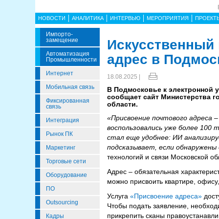
НОВОСТИ
АНАЛИТИКА
ИНТЕРВЬЮ
МЕРОПРИЯТИЯ
ПРОЕКТ
Импорто­
Замещение
Искусственный 
Автоматизация
адрес в Подмос
Промышленности
Интернет
18.08.2025 |
Мобильная связь
В Подмосковье к электронной 
сообщает сайт Министерства г
Фиксированная
области.
связь
«Присвоение почтового адреса –
Интеграция
воспользовались уже более 100 
Рынок ПК
стал еще удобнее: ИИ анализир
подсказывает, если обнаружены 
Маркетинг
технологий и связи Московской об
Торговые сети
Адрес – обязательная характерис
Оборудование
можно присвоить квартире, офису
ПО
Услуга
«Присвоение адреса»
дост
Outsourcing
Чтобы подать заявление, необход
прикрепить сканы правоустанавли
Кадры