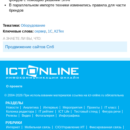
В параллельном импорте техники изменились правила для части
брендов
Тематики:
Оборудование
Ключевые слова:
сервер
,
1С
,
К2Тех
А ЗНАЕТЕ ЛИ ВЫ, ЧТО:
Продвижение сайтов Спб
О проекте
© 2004-2026 При использовании материалов ссылка на ict-online.ru обязательна
РАЗДЕЛЫ
Новости
Аналитика
Интервью
Мероприятия
Проекты
IT класс
Колонка редактора
IT рейтинг
ICT Life
Тестовый стенд
Фигура речи
Релизы
Видео
Фотогалерея
Инфографика
РУБРИКИ
Интернет
Мобильная связь
CIO/Управление ИТ
Фиксированная связь