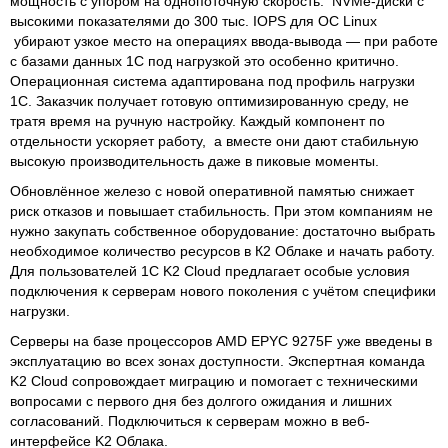
мощность с упором на однопоточную скорость. NVMe-диски с
высокими показателями до 300 тыс. IOPS для ОС Linux
убирают узкое место на операциях ввода-вывода — при работе
с базами данных 1С под нагрузкой это особенно критично.
Операционная система адаптирована под профиль нагрузки
1С. Заказчик получает готовую оптимизированную среду, не
тратя время на ручную настройку. Каждый компонент по
отдельности ускоряет работу, а вместе они дают стабильную
высокую производительность даже в пиковые моменты.
Обновлённое железо с новой оперативной памятью снижает
риск отказов и повышает стабильность. При этом компаниям не
нужно закупать собственное оборудование: достаточно выбрать
необходимое количество ресурсов в К2 Облаке и начать работу.
Для пользователей 1С K2 Cloud предлагает особые условия
подключения к серверам нового поколения с учётом специфики
нагрузки.
Серверы на базе процессоров AMD EPYC 9275F уже введены в
эксплуатацию во всех зонах доступности. Экспертная команда
K2 Cloud сопровождает миграцию и помогает с техническими
вопросами с первого дня без долгого ожидания и лишних
согласований. Подключиться к серверам можно в веб-
интерфейсе K2 Облака.