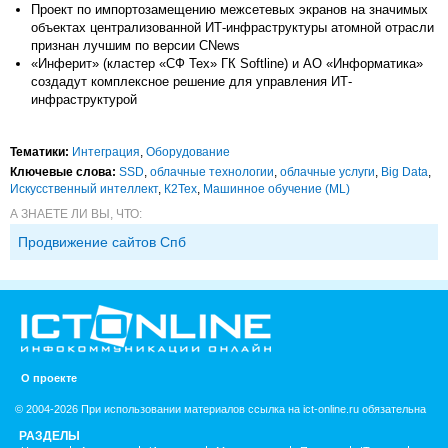
Проект по импортозамещению межсетевых экранов на значимых
объектах централизованной ИТ-инфраструктуры атомной отрасли
признан лучшим по версии CNews
«Инферит» (кластер «СФ Тех» ГК Softline) и АО «Информатика»
создадут комплексное решение для управления ИТ-
инфраструктурой
Тематики:
Интеграция
,
Оборудование
Ключевые слова:
SSD
,
облачные технологии
,
облачные услуги
,
Big Data
,
Искусственный интеллект
,
К2Тех
,
Машинное обучение (ML)
А ЗНАЕТЕ ЛИ ВЫ, ЧТО:
Продвижение сайтов Спб
О проекте
© 2004-2026 При использовании материалов ссылка на ict-online.ru обязательна
РАЗДЕЛЫ