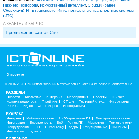
Нижнего Новгорода
,
Искусственный интеллект
,
Cloud.ru (ранее
СберКлауд)
,
ИТ в транспорте
,
Интеллектуальные транспортные системы
(ИТС)
А ЗНАЕТЕ ЛИ ВЫ, ЧТО:
Продвижение сайтов Спб
О проекте
© 2004-2026 При использовании материалов ссылка на ict-online.ru обязательна
РАЗДЕЛЫ
Новости
Аналитика
Интервью
Мероприятия
Проекты
IT класс
Колонка редактора
IT рейтинг
ICT Life
Тестовый стенд
Фигура речи
Релизы
Видео
Фотогалерея
Инфографика
РУБРИКИ
Интернет
Мобильная связь
CIO/Управление ИТ
Фиксированная связь
Интеграция
Безопасность
Веб
Рынок ПК
Маркетинг
Торговые сети
Оборудование
ПО
Outsourcing
Кадры
Регулирование
Финансы
Инновации
Гаджеты
ПОЛЕЗНОЕ