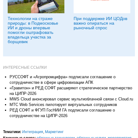
Технологии на страже
При поддержке ИИ ЦОДов
природы: в Подмосковье
важно опираться на
ИИ и дроны впервые
рыночный спрос
помогли оштрафовать
владельца участка за
борщевик
ИНТЕРЕСНЫЕ ССЫЛКИ
РУССОФТ и «Агропромцифра» подписали соглашение о
сотрудничестве в сфере цифровизации АПК
«Гравитон» и РЕД СОФТ расширяют стратегическое партнерство
на ЦИПР-2026
MWS Cloud анонсировал сервис мультиоблачной связи c Cloud.ru
МТС Web Services пилотирует виртуальных сотрудников
РЕД СОФТ и ФГУП ГосНИИ ГА подписали соглашение о
сотрудничестве на ЦИПР-2026
Тематики:
Интеграция
,
Маркетинг
Ключевые слова:
облачные технологии
,
облачные услуги
,
мероприятия