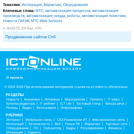
Тематики:
Интеграция
,
Маркетинг
,
Оборудование
Ключевые слова:
МТС
,
автоматизация процессов
,
автоматизация
производств
,
автоматизация склада
,
роботы
,
автоматизация логистики
,
Новости ПМЭФ
,
МТС Web Services
А ЗНАЕТЕ ЛИ ВЫ, ЧТО:
Продвижение сайтов Спб
О проекте
© 2004-2026 При использовании материалов ссылка на ict-online.ru обязательна
РАЗДЕЛЫ
Новости
Аналитика
Интервью
Мероприятия
Проекты
IT класс
Колонка редактора
IT рейтинг
ICT Life
Тестовый стенд
Фигура речи
Релизы
Видео
Фотогалерея
Инфографика
РУБРИКИ
Интернет
Мобильная связь
CIO/Управление ИТ
Фиксированная связь
Интеграция
Безопасность
Веб
Рынок ПК
Маркетинг
Торговые сети
Оборудование
ПО
Outsourcing
Кадры
Регулирование
Финансы
Инновации
Гаджеты