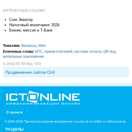
ИНТЕРЕСНЫЕ ССЫЛКИ
Core.Экватор
Налоговый мониторинг 2026
Бизнес миссия в Т-Банк
Тематики:
Финансы
,
Web
Ключевые слова:
МТС
,
прием платежей
,
система оплаты
,
QR-код
,
мобильные приложения
А ЗНАЕТЕ ЛИ ВЫ, ЧТО:
Продвижение сайтов Спб
О проекте
© 2004-2026 При использовании материалов ссылка на ict-online.ru обязательна
РАЗДЕЛЫ