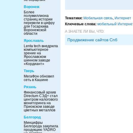
Воронеж
Более
полумиллиона
Тематики:
Мобильная связь
,
Интернет
страниц истории
перевели в цифру
Ключевые слова:
мобильный Интерне
для Госархива
Воронежской
А ЗНАЕТЕ ЛИ ВЫ, ЧТО:
области
Продвижение сайтов Спб
Ярославль
Lenta tech внедрила
компьютерное
зрение на
Ярославском
шинном заводе
«Кордиант»
Тверь
МегаФон обновил
сеть в Кашине
Рязань
Финансовый архив
Directum СЭД+ стал
центром налогового
мониторинга на
Приокском заводе
цветных металлов
Белгород
Минцифры
Белгорода закупила
продукцию YADRO