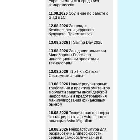
Управляемая VDI-среда без
компромиссов
11.08.2026
Обучение по работе с
ЭПД в 1С
12.08.2026
За вклад в
безопасность цифрового
будущего. Прием заявок
13.08.2026
IT Sailing Day 2026
13.08.2026
Заседание комиссии
Минобороны России по
инновационным проектам и
технологиям
13.08.2026
Т1 x ГК «Юзтех»:
Системный анализ
13.08.2026
Новые регуляторные
требования и практика эмитентов
в области защиты инсайдерской
информации и предотвращения
манипулирования финансовым
рынком
18.08.2026
Техническая планерка:
как мигрировать на Astra Linux с
помощью Astra Migration
18.08.2026
Инфраструктура для
разработки на гиперскорости:
сервисы самообслуживания и