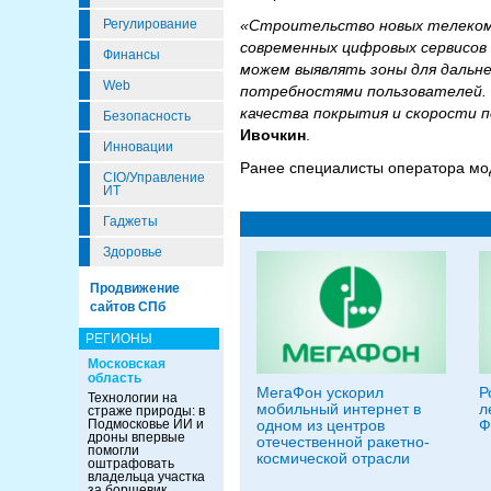
Регулирование
«Строительство новых телеком-
современных цифровых сервисов 
Финансы
можем выявлять зоны для дальн
Web
потребностями пользователей. В
качества покрытия и скорости п
Безопасность
Ивочкин
.
Инновации
Ранее специалисты оператора мо
CIO/Управление
ИТ
Гаджеты
Здоровье
Продвижение
сайтов СПб
РЕГИОНЫ
Московская
область
МегаФон ускорил
Р
Технологии на
мобильный интернет в
л
страже природы: в
Подмосковье ИИ и
одном из центров
Ф
дроны впервые
отечественной ракетно-
помогли
космической отрасли
оштрафовать
владельца участка
за борщевик