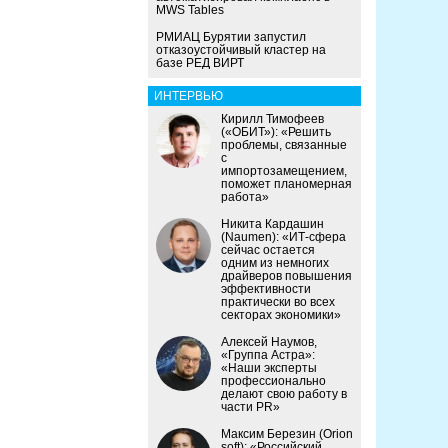
MWS Tables
РМИАЦ Бурятии запустил
отказоустойчивый кластер на
базе РЕД ВИРТ
ИНТЕРВЬЮ
Кирилл Тимофеев
(«ОБИТ»): «Решить
проблемы, связанные
с
импортозамещением,
поможет планомерная
работа»
Никита Кардашин
(Naumen): «ИТ-сфера
сейчас остается
одним из немногих
драйверов повышения
эффективности
практически во всех
секторах экономики»
Алексей Наумов,
«Группа Астра»:
«Наши эксперты
профессионально
делают свою работу в
части PR»
Максим Березин (Orion
soft): «Российский