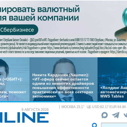
Никита Кардашин (Naumen):
 («ОБИТ»):
«ИТ-сфера сейчас остается
мы,
одним из немногих драйверов
повышения эффективности
«Холдинг Акв
ем, поможет
практически во всех секторах
автоматизир
ота»
экономики»
MWS Tables
МОСКВА
23.1
°
ЦБ
USD 82.17 EUR 94.84
9 АВГУСТА 2026