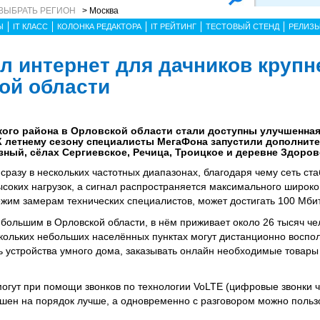
ВЫБРАТЬ РЕГИОН
> Москва
Ы
IT КЛАСС
КОЛОНКА РЕДАКТОРА
IT РЕЙТИНГ
ТЕСТОВЫЙ СТЕНД
РЕЛИЗ
л интернет для дачников круп
ой области
кого района в Орловской области стали доступны улучшенная
К летнему сезону специалисты МегаФона запустили дополните
ный, сёлах Сергиевское, Речица, Троицкое и деревне Здоро
разу в нескольких частотных диапазонах, благодаря чему сеть ст
соких нагрузок, а сигнал распространяется максимального широко
ежим замерам технических специалистов, может достигать 100 Мбит
большим в Орловской области, в нём приживает около 26 тысяч че
скольких небольших населённых пунктах могут дистанционно воспо
 устройства умного дома, заказывать онлайн необходимые товары 
могут при помощи звонков по технологии VoLTE (цифровые звонки 
ышен на порядок лучше, а одновременно с разговором можно поль