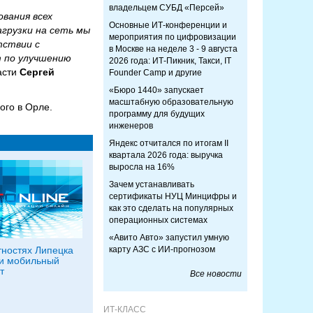
владельцем СУБД «Персей»
вания всех
Основные ИТ-конференции и
агрузки на сеть мы
мероприятия по цифровизации
тствии с
в Москве на неделе 3 - 9 августа
т по улучшению
2026 года: ИТ-Пикник, Такси, IT
асти
Сергей
Founder Camp и другие
«Бюро 1440» запускает
масштабную образовательную
ого в Орле.
программу для будущих
инженеров
Яндекс отчитался по итогам II
квартала 2026 года: выручка
выросла на 16%
Зачем устанавливать
сертификаты НУЦ Минцифры и
как это сделать на популярных
операционных системах
«Авито Авто» запустил умную
тностях Липецка
карту АЗС с ИИ-прогнозом
и мобильный
т
Все новости
ИТ-КЛАСС