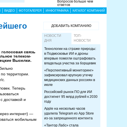
Вопросов больше чем
ответов
Ы
ВИДЕО
ФОТОГАЛЕРЕЯ
ИНФОГРАФИКА
КАТАЛОГ КОМПАНИЙ
нейшего
ДОБАВИТЬ КОМПАНИЮ
НОВОСТИ
ТОП-
ДНЯ
НОВОСТИ
Технологии на страже природы:
 голосовая связь
в Подмосковье ИИ и дроны
льное телеком-
впервые помогли оштрафовать
вецкие Выселки.
владельца участка за борщевик
абильно
«Перспективный мониторинг»
 по территории.
зафиксировал крупную утечку
/с.
медицинских данных россиян в
июле
ловек. Теперь
Российский рынок ПО для ИИ
льзоваться
достигнет 95 млрд рублей к 2030
с доставкой и
году
Apple на несколько часов
через интернет) —
удалила Telegram из App Store
из-за запрещенного контента
зоваться мобильным
«Тантор Лабс» стала