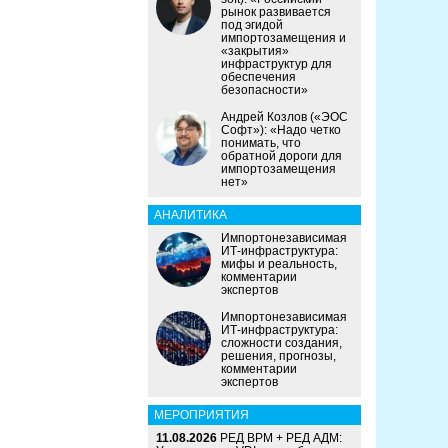
рынок развивается
под эгидой
импортозамещения и
«закрытия»
инфраструктур для
обеспечения
безопасности»
Андрей Козлов («ЭОС
Софт»): «Надо четко
понимать, что
обратной дороги для
импортозамещения
нет»
АНАЛИТИКА
Импортонезависимая
ИТ-инфраструктура:
мифы и реальность,
комментарии
экспертов
Импортонезависимая
ИТ-инфраструктура:
сложности создания,
решения, прогнозы,
комментарии
экспертов
МЕРОПРИЯТИЯ
11.08.2026
РЕД ВРМ + РЕД АДМ: