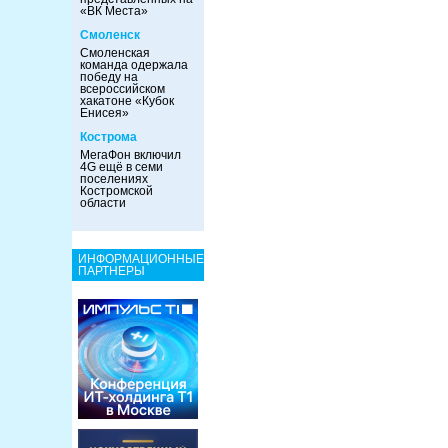
«ВК Места»
Смоленск
Смоленская
команда одержала
победу на
всероссийском
хакатоне «Кубок
Енисея»
Кострома
МегаФон включил
4G ещё в семи
поселениях
Костромской
области
ИНФОРМАЦИОННЫЕ
ПАРТНЕРЫ