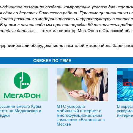
объектов позволило создать комфортные условия для использо
в сёлах и деревнях Ливенского района. При помощи аналитики н
ейшего развития и модернизировать инфраструктуру в соотве
 целом с начала года мы провели порядка 50 технических рабо
ередачи данных», —
отметил директор МегаФона в Орловской обл
дернизировали оборудование для жителей микрорайона Зареченск
СВЕЖЕЕ ПО ТЕМЕ
оссияне вместо Кубы
МТС ускорила
В окрес
етят на Мадагаскар и
мобильный интернет в
ускорил
иджи
многофункциональном
интерне
комплексе «Ботаника» в
Москве