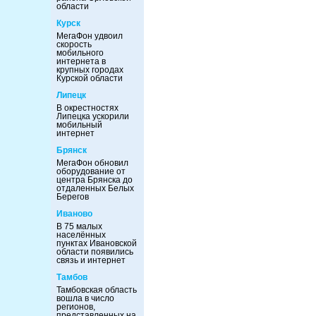
области
Курск
МегаФон удвоил
скорость
мобильного
интернета в
крупных городах
Курской области
Липецк
В окрестностях
Липецка ускорили
мобильный
интернет
Брянск
МегаФон обновил
оборудование от
центра Брянска до
отдаленных Белых
Берегов
Иваново
В 75 малых
населённых
пунктах Ивановской
области появились
связь и интернет
Тамбов
Тамбовская область
вошла в число
регионов,
представленных на