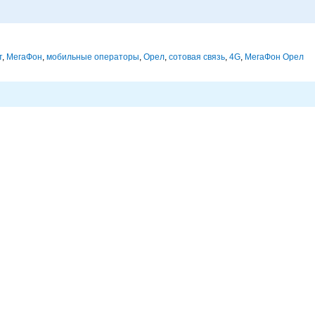
т
,
МегаФон
,
мобильные операторы
,
Орел
,
сотовая связь
,
4G
,
МегаФон Орел