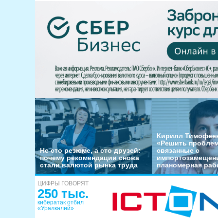
Кирилл Тимофеев
«Решить пробле
Не сто резюме, а сто друзей:
связанные с
почему рекомендации снова
импортозамещени
стали валютой рынка труда
планомерная раб
ЦИФРЫ ГОВОРЯТ
250 тыс.
кибератак отбил
«Уралкалий»