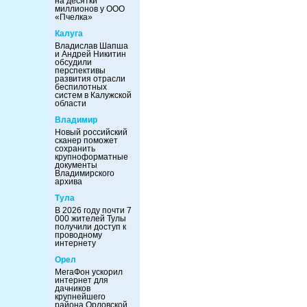
на десятки
миллионов у ООО
«Пчелка»
Калуга
Владислав Шапша
и Андрей Никитин
обсудили
перспективы
развития отрасли
беспилотных
систем в Калужской
области
Владимир
Новый российский
сканер поможет
сохранить
крупноформатные
документы
Владимирского
архива
Тула
В 2026 году почти 7
000 жителей Тулы
получили доступ к
проводному
интернету
Орел
МегаФон ускорил
интернет для
дачников
крупнейшего
района Орловской