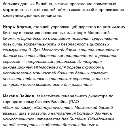
больших данных Билайна, а также проведение совместных
маркетинговых активностей, обмен экспертизой и продвижение
коммуникационных инициатив.
Игорь Алутин,
старший управляющий директор по розничному
бизнесу и развитию электронных платформ Московской
биржи:
«Партн
ё
рство с Билайн
ом
позволит существенно
повысить эффективность и безопасность цифровых
коммуникаций. Для Московской биржи защита клиентских
данных является абсолютным приоритетом, а развитие
сервисов — непрерывным процессом. Интеграция
инновационных ИИ-моделей для борьбы с фродом и
использование мощностей больших данных помогут
повысить над
ё
жность клиентских сервисов, а также
откроют новые возможности для развития».
Максим Зайков,
заместитель генерального директора по
корпоративному бизнесу Билайна (ПАО
«ВымпелКом»):
«Сотрудничество с Московской биржей —
важный шаг в развитии направления больших данных и
искусственного интеллект
а
для Билайн
а
. Объединение
нашей экспертизы в области больших данных и