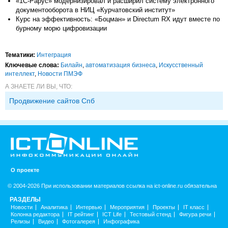
«1С-Рарус» модернизировал и расширил систему электронного
документооборота в НИЦ «Курчатовский институт»
Курс на эффективность: «Боцман» и Directum RX идут вместе по
бурному морю цифровизации
Тематики:
Интеграция
Ключевые слова:
Билайн
,
автоматизация бизнеса
,
Искусственный
интеллект
,
Новости ПМЭФ
А ЗНАЕТЕ ЛИ ВЫ, ЧТО:
Продвижение сайтов Спб
О проекте
© 2004-2026 При использовании материалов ссылка на ict-online.ru обязательна
РАЗДЕЛЫ
Новости
Аналитика
Интервью
Мероприятия
Проекты
IT класс
Колонка редактора
IT рейтинг
ICT Life
Тестовый стенд
Фигура речи
Релизы
Видео
Фотогалерея
Инфографика