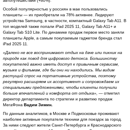
автопутешествий (+80%).
Особой популярностью у россиян в мае пользовались
планшеты — их приобретали на 78% активнее. Лидируют
устройства Samsung, в частности, компактный Galaxy Tab A11. В
топ моделей также попали iPad 2025 11, Galaxy Tab A11+ и
Galaxy Tab S10 Lite. По динамике продаж первое место заняли
планшеты Apple, а самым покупаемым гаджетом бренда стал
iPad 2025 11.
«Далеко не все воспринимают отдых на даче или пикник на
природе как повод для цифрового детокса. Большинству
покупателей важно иметь доступ к привычным сервисам,
музыке и фильмам, где бы они ни находились. Мы видим
растущий спрос на портативные устройства, поэтому
регулярно расширяем их ассортимент и сопровождаем их
специальными предложениями, чтобы клиенты получили
больше впечатлений и комфорта от отдыха»,
— отметил
директор департамента по стратегии и развитию продаж
МегаФона
Вадим Зимин.
По данным аналитиков, в Москве и Подмосковье проживают
наиболее активные покупатели техники для поездок за город.
За ними следуют жители Санкт‑Петербурга и Краснодарского