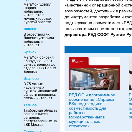
МегаФон удвоил
качественной операционной систе
скорость
возможностей, доступных в рамках
мобильного
интернета в
до инструментов разработки и ка
крупных городах
Курской области
подтверждена совместимость РЕД
пользователям совместное отече
Липецк
директора РЕД СОФТ Рустам Ру
В окрестностях
Липецка ускорили
мобильный
интернет
Брянск
МегаФон обновил
оборудование от
центра Брянска до
отдаленных Белых
Берегов
Иваново
В 75 малых
населённых
пунктах Ивановской
РЕД ОС и программное
Р
области появились
связь и интернет
обеспечение «Справки
О
БК» подтвердили
р
Тамбов
совместимость для
р
Тамбовская область
работы в
в
вошла в число
государственных и
о
регионов,
муниципальных
представленных на
«ВК Места»
структурах
Смоленск