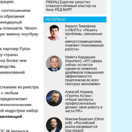
ерацию.
РМИАЦ Бурятии запустил
отказоустойчивый кластер на
базе РЕД ВИРТ
е соотношением
ез обрезания
ИНТЕРВЬЮ
сьмиядерный
Кирилл Тимофеев
ь планшета. Чехол-
(«ОБИТ»): «Решить
ю замену ноутбуку.
проблемы, связанные
с
импортозамещением,
поможет планомерная
а партнер Fplus
работа»
ку страны
Никита Кардашин
 на более чем
(Naumen): «ИТ-сфера
сейчас остается
водства.
одним из немногих
наименований
драйверов повышения
эффективности
практически во всех
секторах экономики»
стемами из реестра
Алексей Наумов,
ь с любым
«Группа Астра»:
 предпочитает
«Наши эксперты
профессионально
технологические
делают свою работу в
бой индустрии набор
части PR»
равляющий
Максим Березин (Orion
soft): «Российский
рынок развивается
под эгидой
ОС М является