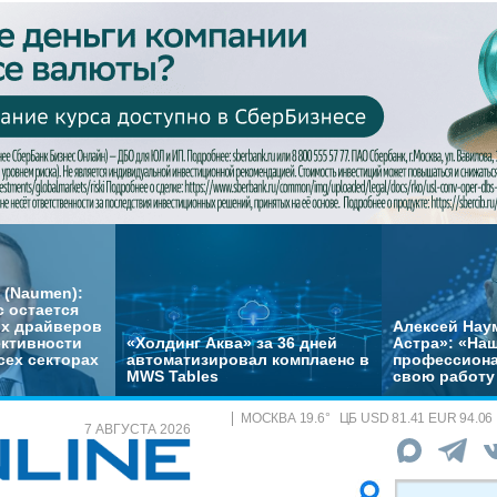
 (Naumen):
с остается
их драйверов
Алексей Нау
ктивности
«Холдинг Аква» за 36 дней
Астра»: «На
сех секторах
автоматизировал комплаенс в
профессиона
MWS Tables
свою работу 
МОСКВА
19.6
°
ЦБ
USD 81.41 EUR 94.06
7 АВГУСТА 2026