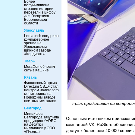
Более
полумиллиона
страниц истории
перевели в цифру
для Госархива
Воронежской
области
Ярославль
Lenta tech внедрила
компьютерное
зрение на
Ярославском
шинном заводе
«Кордиант»
Тверь
МегаФон обновил
сеть в Кашине
Рязань
Финансовый архив
Directum СЭД+ стал
центром налогового
мониторинга на
Приокском заводе
цветных металлов
Fplus представил на конфер
Белгород
Минцифры
Белгорода закупила
Основным источником приложений
продукцию YADRO
компанией VK. RuStore обеспечив
на десятки
миллионов у ООО
доступ к более чем 40 000 серви
«Пчелка»