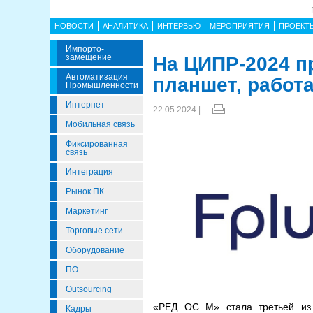
НОВОСТИ
АНАЛИТИКА
ИНТЕРВЬЮ
МЕРОПРИЯТИЯ
ПРОЕКТ
Импорто­
Замещение
На ЦИПР-2024 п
Автоматизация
планшет, работ
Промышленности
Интернет
22.05.2024 |
Мобильная связь
Фиксированная
связь
Интеграция
Рынок ПК
Маркетинг
Торговые сети
Оборудование
ПО
Outsourcing
«РЕД ОС М» стала третьей из
Кадры