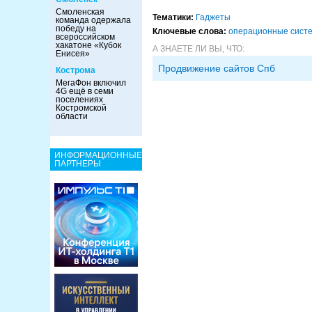
Смоленская
Тематики:
Гаджеты
команда одержала
победу на
Ключевые слова:
операционные сист
всероссийском
хакатоне «Кубок
А ЗНАЕТЕ ЛИ ВЫ, ЧТО:
Енисея»
Продвижение сайтов Спб
Кострома
МегаФон включил
4G ещё в семи
поселениях
Костромской
области
ИНФОРМАЦИОННЫЕ
ПАРТНЕРЫ