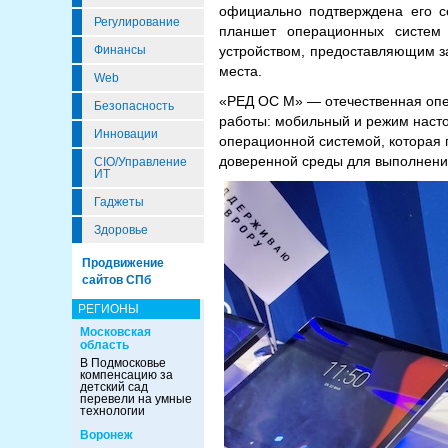
официально подтверждена его с
Регулирование
планшет операционных систем
устройством, предоставляющим з
Финансы
места.
Web
«РЕД ОС М» — отечественная опер
Безопасность
работы: мобильный и режим насто
Инновации
операционной системой, которая
доверенной среды для выполнени
CIO/Управление
ИТ
Гаджеты
Здоровье
Продвижение
сайтов СПб
РЕГИОНЫ
Московская
область
В Подмосковье
компенсацию за
детский сад
перевели на умные
технологии
Воронеж