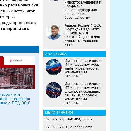
импортозамещения и
янно расширяют пул
«закрытия»
инфраструктур для
ренных источников,
обеспечения
 которых
безопасности»
ы рады предложить
Андрей Козлов («ЭОС
 генерального
Софт»): «Надо четко
понимать, что
обратной дороги для
импортозамещения
нет»
АНАЛИТИКА
Импортонезависимая
ИТ-инфраструктура:
мифы и реальность,
комментарии
экспертов
Импортонезависимая
ИТ-инфраструктура:
сложности создания,
торинга и
решения, прогнозы,
ния «Гравитон»
комментарии
имо с РЕД ОС 8
экспертов
МЕРОПРИЯТИЯ
07.08.2026
Свои люди 2026
07.08.2026
IT Founder Camp