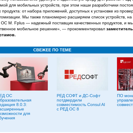
мой для мобильных устройств, при этом наши разработчики посто
 продукта: от набора приложений, доступных к установке из прове
стомизации. Мы также планомерно расширяем список устройств, на
 ОС М. Fplus — надежный поставщик качественных продуктов, и м
ственное мобильное решение», — прокомментировал
заместитель
стамов.
СВЕЖЕЕ ПО ТЕМЕ
ЕД ОС
РЕД СОФТ и ДС-Софт
ПО мони
бразовательная
потдвердили
управле
едакция 8.0.3:
совместимость Consul AI
совмест
асширенные
с РЕД ОС 8
озможности для
бучения