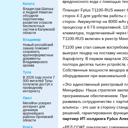
вредоносного кода с помощью тех
Калуга
Владислав Шапша
Планшет Fplus T1100-RUS имеет 
и Андрей Никитин
сторон 4:3 для удобства работы 
обсудили
перспективы
сторон. Аккумулятор на 8000 мАч
развития отрасли
беспилотных
процессор и 6 Гб оперативной, 1
систем в Калужской
клавиатура, подключаемый через
области
T1100-RUS включен в реестр Мин
Владимир
Новый российский
Т1100 уже стал самым востребован
сканер поможет
сохранить
выиграл тендер на поставку неск
крупноформатные
Аэрофлоту. В первом квартале 20
документы
Владимирского
полтора десятка тысяч устройств,
архива
Собственные мощности вендора в
Тула
оборудования при максимальной з
В 2026 году почти 7
000 жителей Тулы
«Это единственный реестровый п
получили доступ к
проводному
Минцифры. Наша стратегия заключ
интернету
программным обеспечением. При э
Орел
развивать сотрудничество с парт
МегаФон ускорил
интернет для
альянсы - это шаг в сторону стан
дачников
решений, гарантированно функци
крупнейшего
района Орловской
партнер ИТ-холдинга Fplus Але
области
«РЕД СОФТ предлагает современн
Курск