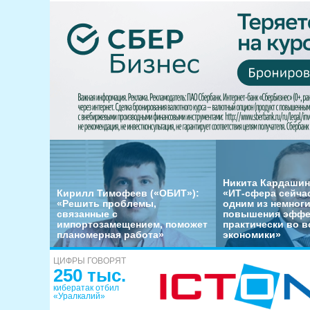
Никита Кардашин
Кирилл Тимофеев («ОБИТ»):
«ИТ-сфера сейча
«Решить проблемы,
одним из немног
связанные с
повышения эффе
импортозамещением, поможет
практически во в
планомерная работа»
экономики»
ЦИФРЫ ГОВОРЯТ
250 тыс.
кибератак отбил
«Уралкалий»