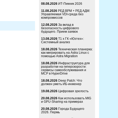
08.08.2026
ИТ-Пикник 2026
11.08.2026
РЕД ВРМ + РЕД АДМ:
Управляемая VDI-среда без
компромиссов
12.08.2026
За вклад в
безопасность цифрового
будущего. Прием заявок
13.08.2026
Т1 x ГК «Юзтех»:
Системный анализ
18.08.2026
Техническая планерка:
как мигрировать на Astra Linux с
помощью Astra Migration
18.08.2026
Инфраструктура для
разработки на гиперскорости:
сервисы самообслуживания и
MCP в HyperDrive
18.08.2026
Deep Patch: Что
должен уметь ИБ-инженер
19.08.2026
Цифровая зрелость
20.08.2026
Как использовать MIG
и GPU-Sharing на примерах
20.08.2026
Города Будущего
2026. Пермь