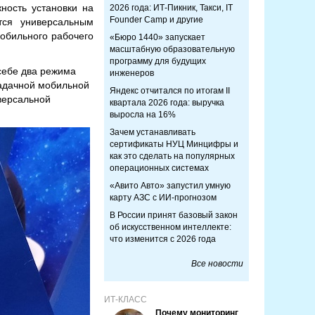
ность установки на
2026 года: ИТ-Пикник, Такси, IT
Founder Camp и другие
тся универсальным
обильного рабочего
«Бюро 1440» запускает
масштабную образовательную
программу для будущих
себе два режима
инженеров
задачной мобильной
Яндекс отчитался по итогам II
версальной
квартала 2026 года: выручка
выросла на 16%
Зачем устанавливать
сертификаты НУЦ Минцифры и
как это сделать на популярных
операционных системах
«Авито Авто» запустил умную
карту АЗС с ИИ-прогнозом
В России принят базовый закон
об искусственном интеллекте:
что изменится с 2026 года
Все новости
ИТ-КЛАСС
Почему мониторинг