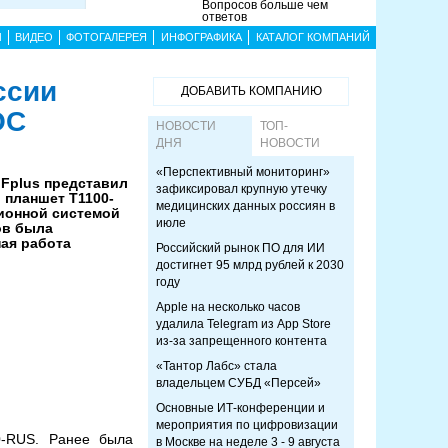
Вопросов больше чем
ответов
Ы
ВИДЕО
ФОТОГАЛЕРЕЯ
ИНФОГРАФИКА
КАТАЛОГ КОМПАНИЙ
ссии
ДОБАВИТЬ КОМПАНИЮ
ОС
НОВОСТИ
ТОП-
ДНЯ
НОВОСТИ
«Перспективный мониторинг»
Fplus представил
зафиксировал крупную утечку
 планшет Т1100-
медицинских данных россиян в
ионной системой
июле
ов была
ая работа
Российский рынок ПО для ИИ
достигнет 95 млрд рублей к 2030
году
Apple на несколько часов
удалила Telegram из App Store
из-за запрещенного контента
«Тантор Лабс» стала
владельцем СУБД «Персей»
Основные ИТ-конференции и
мероприятия по цифровизации
0-RUS. Ранее была
в Москве на неделе 3 - 9 августа