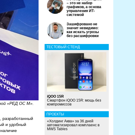
– это не набор
графиков, а основа
управления ИТ-
системой
Зашифровано не
значит невидимо:
как искать угрозы
без расшифровки
ТЕСТОВЫЙ СТЕНД
iQOO 15R
Смартфон iQOO 15R: мощь без
ной «РЕД ОС М».
компромиссов
ПРОЕКТЫ
, разработанный
«Холдинг Аква» за 36 дней
ый и удобный
автоматизировал комплаенс в
MWS Tables
 наличие