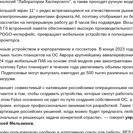
нологий “Лаборатории Касперского”, а также проходят ручную мод
большой экран 11” с редко встречающимся на отечественном рынк
с электронными документами формата А4, поэтому отображает их б
 рассчитан на непрерывную работу до 8 часов без подзарядки. Во
28 Гб встроенной памяти обеспечивают высокую производительност
 POGO-интерфейс, превращает мобильное устройство в полноценну
промторга.
ным устройством в корпоративном и госсекторе. В конце 2023 год
ольких тысяч планшетов на ОС Аврора крупнейшему авиаперевозчи
24 года мобильный ПАК на основе этой модели уже законтрактован
 поэтому Fplus планирует в течение года увеличивать объемы произ
 Подмосковье могут выпускать ежегодно до 500 тысяч различных 
агрузке.
ланшет, совместимый с нативными российскими операционными си
ается в том, чтобы создавать устройства, которые смогут работат
том Fplus осознанно не идет по пути создания собственной ОС, а
нёрами, которые профессионально занимаются разработкой. Такие 
дартизации российских решений, когда можно будет предлагать лю
ональных и решающих задачи конкретной отрасли», — говорит
уп
ксей Мельников.
ому пользователю удобную и адаптивную среду для работы. РЕД 