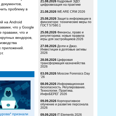
21.08.2026
Кадровый ЭДО:
 документов,
цифровизация на практике
чить проблему в
21.08.2026
WE ARE CRM 2026
25.08.2026
Защита информации в
й на Android
финсекторе: технические меры по
ГОСТ 57580.1
авами, что у Google
е правами, что и
25.08.2026
Финансы, право и
регуляторика: новые правила
 крупных вендоров,
игры для застройщиков 2026
оизводства
27.08.2026
Долги и Джаз.
х приложений.
Инвестиции в долговые активы
ют.
2026
28.08.2026
Цифровая
трансформация казначейства
2026
03.09.2026
Moscow Forensics Day
’26
08.09.2026
Информационная
безопасность. Регулирование.
Технологии. Практика.
ИнфоБЕРЕГ 2026
09.09.2026
Корпоративное
обучение и развитие персонала
2026
урова* признали
09.09.2026
IT Elements 2026