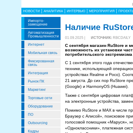
НОВОСТИ
АНАЛИТИКА
ИНТЕРВЬЮ
МЕРОПРИЯТИЯ
ПРОЕКТ
Импорто­
Замещение
Наличие RuStor
Автоматизация
Промышленности
01.09.2025 |
ИСТОЧНИК:
RBCDAILY
Интернет
С сентября магазин RuStore и 
возможность их установки час
Мобильная связь
потребительского экстремизма
Фиксированная
С 1 сентября этого года отечест
связь
технике, использующей операцион
Интеграция
устройствах Realme и Poco). Со
21 августа. До сих пор RuStore п
Рынок ПК
(Google) и HarmonyOS (Huawei).
Маркетинг
Также с сентября цифровая плат
Торговые сети
на электронные устройства, заме
Оборудование
Помимо RuStore и MAX в числе п
ПО
Браузер с Алисой», поисковое пр
голосовой помощник «Маруся», но
Outsourcing
«Одноклассники», платежная сист
Кадры