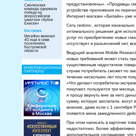
предустановлены». «Продавцы смо
Смоленская
команда одержала
устройстве приложения из перечня
победу на
Интернет-магазин «Билайн» уже н
всероссийском
хакатоне «Кубок
Енисея»
Сеть restore:, которая изначальн
Кострома
оптимального решения для испол
МегаФон включил
услуг по приобретению новых сма
4G ещё в семи
отсутствует и разъяснений нет, в
поселениях
Костромской
области
Ведущий аналитик Mobile Researc
новых требований может стать п
существенным недостатком товара
ИНФОРМАЦИОННЫЕ
случае потребитель сможет по зак
ПАРТНЕРЫ
течение нескольких лет после пок
«Что делают потребители-экстреми
покупают, пользуются три месяца, 
я прошу вернуть мне за него деньг
сумму, которую заплатили, могут
мнению, даже если с 1 сентября 
появится мина замедленного дейс
При этом написать в карточке тов
недостаточно. Более эффективно 
дополнительное соглашение, что т