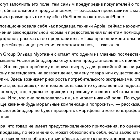
гут заполнить это поле, тем самым предупредив покупателей о том
, обязательного к предустановке», — рассказал представитель ма
ачал размещать отметку «без RuStore» на карточках iPhone.
о позиционировала себя как продавца техники Apple, сейчас находит
нения законодательной нормы и предоставления клиентам полноц
ртфонов, рассказал ее представитель. «Пока правоприменительна
се ретейлеры ищут решения самостоятельно», — сказал он.
h Group Эльдар Муртазин считает, что одним из главных последст
ризнание Роспотребнадзором отсутствия предустановленных прило
. Это создаст проблему в первую очередь для российской розницы,
ону претендовать на возврат денег, замену товара или существенн
упки. Здесь возникает риск роста потребительского экстремизма, о
сты, когда знают, что в товаре есть какой-то существенный недоста
полгода, год, а дальше приходят в розницу и говорят: «В этом това
и». И то, что они пользовались им, не играет никакой роли. По су
 еще какие-нибудь моральные компенсации попросить», — рассказа
Роспотребнадзор не будет проверять смартфоны и кого-то штрафов
твия.
ара, что товар не имеет предустановленного приложения, по оценк
продавец, по его мнению, может обезопасить себя, если заключит 
от осведомлен об отсутствии обязательного к предустановке прил