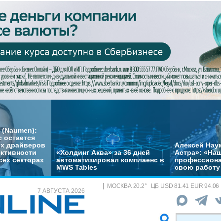
 (Naumen):
с остается
их драйверов
Алексей Нау
ктивности
«Холдинг Аква» за 36 дней
Астра»: «На
сех секторах
автоматизировал комплаенс в
профессиона
MWS Tables
свою работу 
МОСКВА
20.2
°
ЦБ
USD 81.41 EUR 94.06
7 АВГУСТА 2026