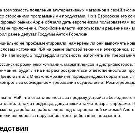
а возможность появления альтернативных магазинов в своей экоси
 со сторонними программными продуктами. Но в Евросоюзе это со
цифровых рынках Apple обязали дать европейским пользователям в
газин приложений. Российские власти использовали решение как ар
рил ранее депутат Госдумы Антон Горелкин.
официально не прокомментировали, намерены ли они выполнять но
 словам источника РБК на рынке бытовой техники и электроники, в
d и HarmonyOS подтвердили готовность исполнять эти требования
российских розничных компаний, маркетплейсов и дистрибьюторов,
онимания, будет ли на них распространяться ответственность за про
Представитель Минэкономразвития порекомендовал обратиться с т
 контроль за соблюдением требований осуществляет Роспотребнад
яснял РБК, что ответственность за продажу устройств без единого
готовители, так и продавцы, допустившие такие товары к продаже. 
ько на устройства, работающие под операционной системой Androi
в или вендоров за нарушение этого требования, неизвестно.
ледствия