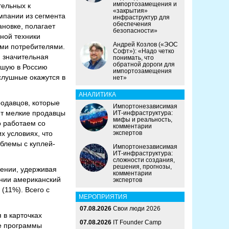
импортозамещения и
тельных к
«закрытия»
мпании из сегмента
инфраструктур для
обеспечения
ановке, полагает
безопасности»
ной техники
Андрей Козлов («ЭОС
оими потребителями.
Софт»): «Надо четко
, значительная
понимать, что
обратной дороги для
вшую в Россию
импортозамещения
слушные окажутся в
нет»
АНАЛИТИКА
родавцов, которые
Импортонезависимая
ют мелкие продавцы
ИТ-инфраструктура:
мифы и реальность,
о работаем со
комментарии
х условиях, что
экспертов
облемы с куплей-
Импортонезависимая
ИТ-инфраструктура:
сложности создания,
решения, прогнозы,
ении, удерживая
комментарии
ении американский
экспертов
(11%). Всего с
МЕРОПРИЯТИЯ
07.08.2026
Свои люди 2026
 в карточках
07.08.2026
IT Founder Camp
ые программы