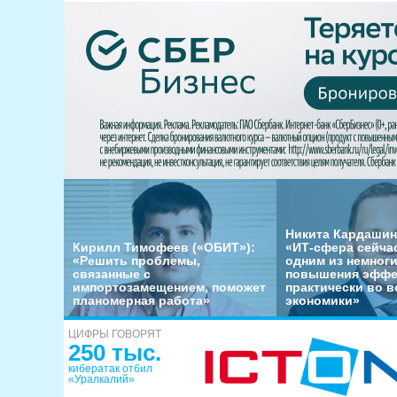
Никита Кардашин
Кирилл Тимофеев («ОБИТ»):
«ИТ-сфера сейча
«Решить проблемы,
одним из немног
связанные с
повышения эффе
импортозамещением, поможет
практически во в
планомерная работа»
экономики»
ЦИФРЫ ГОВОРЯТ
250 тыс.
кибератак отбил
«Уралкалий»