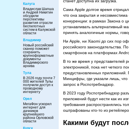
станет доступна их загрузка.
Калуга
Владислав Шапша
Сама Apple долгое время отрицал
и Андрей Никитин
что она закрытая и несовместима
обсудили
перспективы
конкуренции: в рамках Закона о 
развития отрасли
беспилотных
устанавливать альтернативный ма
систем в Калужской
принять аналогичные нормы, гово
области
Владимир
Ни Apple, ни Xiaomi до сих пор 
Новый российский
российского законодательства. По
сканер поможет
сохранить
смартфонов на платформах Androi
крупноформатные
документы
В то же время у представителей 
Владимирского
архива
электроникой, пока нет четкого п
предустановленных приложений. 
Тула
В 2026 году почти 7
Минцифры, где указали лишь, что
000 жителей Тулы
запрос в Роспотребнадзор.
получили доступ к
проводному
интернету
В 2023 году Роспотребнадзор разъ
приложений будут нести как их из
Орел
МегаФон ускорил
требования распространялись тол
интернет для
оштрафованы кто-то из ретейлеро
дачников
крупнейшего
района Орловской
Какими будут пос
области
Курск