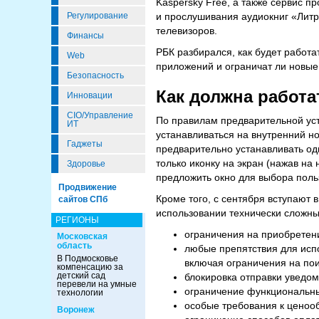
Kaspersky Free, а также сервис п
Регулирование
и прослушивания аудиокниг «Литр
телевизоров.
Финансы
РБК разбирался, как будет работа
Web
приложений и ограничат ли новые
Безопасность
Как должна работа
Инновации
CIO/Управление
По правилам предварительной уст
ИТ
устанавливаться на внутренний н
Гаджеты
предварительно устанавливать одн
только иконку на экран (нажав на
Здоровье
предложить окно для выбора поль
Продвижение
Кроме того, с сентября вступают 
сайтов СПб
использовании технически сложн
РЕГИОНЫ
ограничения на приобретен
Московская
область
любые препятствия для исп
В Подмосковье
включая ограничения на пои
компенсацию за
детский сад
блокировка отправки уведо
перевели на умные
ограничение функциональны
технологии
особые требования к ценоо
Воронеж