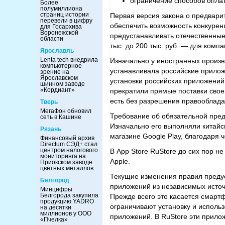
ограничение способов опла
Более
полумиллиона
страниц истории
Первая версия закона о предвари
перевели в цифру
обеспечить возможность конкурен
для Госархива
Воронежской
предустанавливать отечественные
области
тыс. до 200 тыс. руб. — для компа
Ярославль
Lenta tech внедрила
Изначально у иностранных произ
компьютерное
устанавливала российские прилож
зрение на
Ярославском
установки российских приложений
шинном заводе
«Кордиант»
прекратили прямые поставки своей
есть без разрешения правооблада
Тверь
МегаФон обновил
Требование об обязательной преду
сеть в Кашине
Изначально его выполняли китайск
Рязань
магазине Google Play, благодаря 
Финансовый архив
Directum СЭД+ стал
центром налогового
В App Store RuStore до сих пор н
мониторинга на
Apple.
Приокском заводе
цветных металлов
Текущие изменения правил предус
Белгород
приложений из независимых источ
Минцифры
Белгорода закупила
Прежде всего это касается смартф
продукцию YADRO
ограничивают установку и исполь
на десятки
миллионов у ООО
приложений. В RuStore эти прилож
«Пчелка»