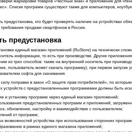
роверки маркировки товаров «Честный знак» и приложение для чтен
ес». Списки программ существуют также для компьютеров, ноутбук
ть предустановка, кто будет проверять наличие на устройствах обя
 требования продажи смартфонов в России.
ть предустановка
ановки единый магазин приложений (RuStore) на технически слож
оситель информации, то есть при производстве. Другие приложени
им из трех способов: также на внутренний носитель при производс
 нее, пользователь может скачать программу); при первом запуске у
зователем софта для скачивания.
в силу поправки в закон «О защите прав потребителей», по которы
ых устройств с предустановленными программами должны быть иск
ие и установку программ через единый магазин приложений;
ользования предустановленных программ и приложений, загруженн
ск, обновление, настройку и взаимодействие с пользователем;
млений от программ;
х возможностей устройства при использовании сторонних програм
бразованию в рамках единого магазина приложений;