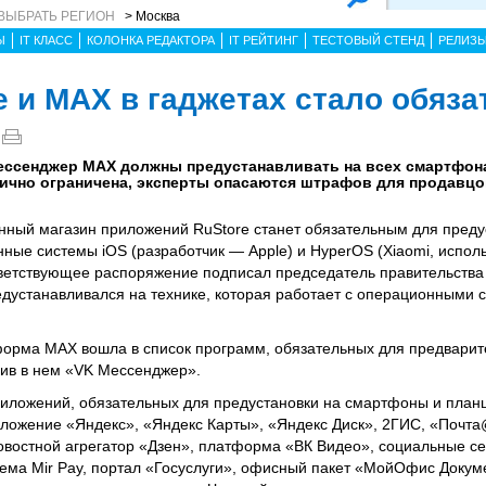
ВЫБРАТЬ РЕГИОН
> Москва
Ы
IT КЛАСС
КОЛОНКА РЕДАКТОРА
IT РЕЙТИНГ
ТЕСТОВЫЙ СТЕНД
РЕЛИЗ
e и MAX в гаджетах стало обяз
мессенджер MAX должны предустанавливать на всех смартфон
тично ограничена, эксперты опасаются штрафов для продавцо
венный магазин приложений RuStore станет обязательным для преду
ные системы iOS (разработчик — Apple) и HyperOS (Xiaomi, исполь
ответствующее распоряжение подписал председатель правительств
редустанавливался на технике, которая работает с операционными 
форма MAX вошла в список программ, обязательных для предварит
нив в нем «VK Мессенджер».
риложений, обязательных для предустановки на смартфоны и план
иложение «Яндекс», «Яндекс Карты», «Яндекс Диск», 2ГИС, «Почта@
востной агрегатор «Дзен», платформа «ВК Видео», социальные се
ема Mir Pay, портал «Госуслуги», офисный пакет «МойОфис Докум