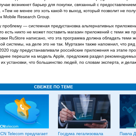
случае возникнет барьер для покупки, связанный с предоставлением
«Тем не менее это хоть какой-то выход, который позволит не полу
 Mobile Research Group.
у проблему — системная предустановка альтернативных приложени
 есть никто не может поставить магазин приложений с теми же пр
новки RuStore написано, что эта программа должна обладать теми ж
й системы, на деле это не так. Муртазин также напомнил, что ряд
 2020 году предустанавливали российские приложения на этапе пр
озднее перешли на модель Apple, предложив раздел рекомендуемы
 их установки, что большинство людей, по словам эксперта, и дела
СВЕЖЕЕ ПО ТЕМЕ
CN Telecom предлагает
Госдума легализовала
Павла Д