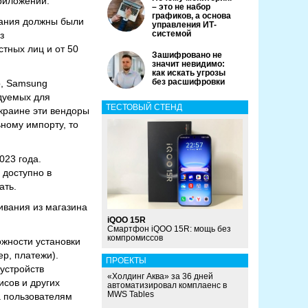
риложений.
– это не набор
графиков, а основа
вания должны были
управления ИТ-
системой
з
тных лиц и от 50
Зашифровано не
значит невидимо:
как искать угрозы
без расшифровки
р, Samsung
ндуемых для
ТЕСТОВЫЙ СТЕНД
Украине эти вендоры
ному импорту, то
023 года.
 доступно в
ать.
ивания из магазина
iQOO 15R
Смартфон iQOO 15R: мощь без
компромиссов
ожности установки
р, платежи).
ПРОЕКТЫ
 устройств
«Холдинг Аква» за 36 дней
исов и других
автоматизировал комплаенс в
MWS Tables
ва пользователям