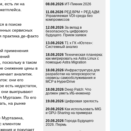
, есть ли на
08.08.2026
ИТ-Пикник 2026
ркетплейса.
11.08.2026
РЕД ВРМ + РЕД АДМ:
Управляемая VDI-среда без
компромиссов
ся в поиске
12.08.2026
За вклад в
енных сервисных
безопасность цифрового
будущего. Прием заявок
я практика де-факто
13.08.2026
Т1 x ГК «Юзтех»:
Системный анализ
вий применения
18.08.2026
Техническая планерка:
жений
как мигрировать на Astra Linux с
 поскольку в таком
помощью Astra Migration
ое снижение цены в
18.08.2026
Инфраструктура для
тмечает аналитик.
разработки на гиперскорости:
сервисы самообслуживания и
ток: они его
MCP в HyperDrive
ре есть недостаток,
18.08.2026
Deep Patch: Что
ду они выигрывают
должен уметь ИБ-инженер
л Муртазин. По его
19.08.2026
Цифровая зрелость
ать, на рынке
20.08.2026
Как использовать MIG
и GPU-Sharing на примерах
е Муртазина,
20.08.2026
Города Будущего
с клиентом
2026. Пермь
ожения и покупает