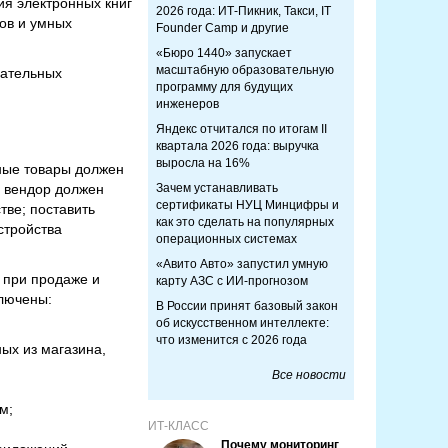
ия электронных книг
2026 года: ИТ-Пикник, Такси, IT
ов и умных
Founder Camp и другие
«Бюро 1440» запускает
масштабную образовательную
зательных
программу для будущих
инженеров
Яндекс отчитался по итогам II
квартала 2026 года: выручка
выросла на 16%
ные товары должен
я вендор должен
Зачем устанавливать
сертификаты НУЦ Минцифры и
тве; поставить
как это сделать на популярных
стройства
операционных системах
«Авито Авто» запустил умную
м при продаже и
карту АЗС с ИИ-прогнозом
лючены:
В России принят базовый закон
об искусственном интеллекте:
что изменится с 2026 года
ых из магазина,
Все новости
м;
ИТ-КЛАСС
Почему мониторинг