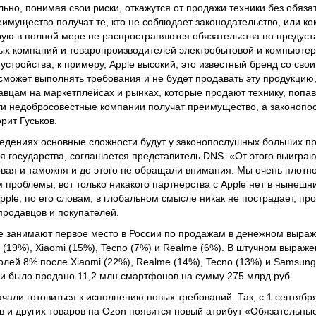
но, понимая свои риски, откажутся от продажи техники без обяза
имущество получат те, кто не соблюдает законодательство, или ко
рую в полной мере не распространяются обязательства по предуст
ых компаний и товаропроизводителей электробытовой и компьютер
 устройства, к примеру, Apple высокий, это известный бренд со св
сможет выполнять требования и не будет продавать эту продукцию
давцам на маркетплейсах и рынках, которые продают технику, попа
ти недобросовестные компании получат преимущество, а законопо
ит Гуськов.
ведениях основные сложности будут у законопослушных больших п
ия государства, соглашается представитель DNS. «От этого выигра
овая и таможня и до этого не обращали внимания. Мы очень плотн
роблемы, вот только никакого партнерства с Apple нет в нынешни
pple, по его словам, в глобальном смысле никак не пострадает, пр
продавцов и покупателей.
 занимают первое место в России по продажам в денежном выраж
(19%), Xiaomi (15%), Tecno (7%) и Realme (6%). В штучном выраж
олей 8% после Xiaomi (22%), Realme (14%), Tecno (13%) и Samsung 
ии было продано 11,2 млн смартфонов на сумму 275 млрд руб.
чали готовиться к исполнению новых требований. Так, с 1 сентября
в и других товаров на Ozon появится новый атрибут «Обязательн