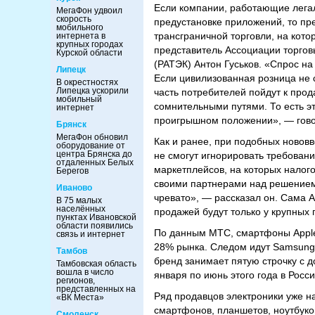
Если компании, работающие легаль
МегаФон удвоил
скорость
предустановке приложений, то пре
мобильного
трансграничной торговли, на кото
интернета в
крупных городах
представитель Ассоциации торгов
Курской области
(РАТЭК) Антон Гуськов. «Спрос на
Липецк
Если цивилизованная розница не 
В окрестностях
Липецка ускорили
часть потребителей пойдут к про
мобильный
сомнительными путями. То есть э
интернет
проигрышном положении», — говор
Брянск
МегаФон обновил
Как и ранее, при подобных новов
оборудование от
центра Брянска до
не смогут игнорировать требован
отдаленных Белых
маркетплейсов, на которых налог
Берегов
своими партнерами над решением п
Иваново
чревато», — рассказал он. Сама A
В 75 малых
населённых
продажей будут только у крупных 
пунктах Ивановской
области появились
По данным МТС, смартфоны Apple
связь и интернет
28% рынка. Следом идут Samsung 
Тамбов
бренд занимает пятую строчку с д
Тамбовская область
вошла в число
января по июнь этого года в Росс
регионов,
представленных на
Ряд продавцов электроники уже на
«ВК Места»
смартфонов, планшетов, ноутбуко
Смоленск