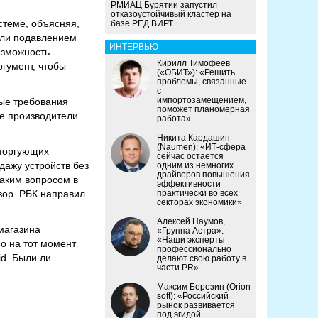
РМИАЦ Бурятии запустил
отказоустойчивый кластер на
стеме, объясняя,
базе РЕД ВИРТ
чли подавлением
ИНТЕРВЬЮ
озможность
Кирилл Тимофеев
гумент, чтобы
(«ОБИТ»): «Решить
проблемы, связанные
с
импортозамещением,
вые требования
поможет планомерная
се производители
работа»
.
Никита Кардашин
(Naumen): «ИТ-сфера
 торгующих
сейчас остается
дажу устройств без
одним из немногих
драйверов повышения
аким вопросом в
эффективности
зор. РБК направил
практически во всех
секторах экономики»
Алексей Наумов,
 магазина
«Группа Астра»:
«Наши эксперты
Но на тот момент
профессионально
d. Были ли
делают свою работу в
части PR»
Максим Березин (Orion
soft): «Российский
рынок развивается
под эгидой