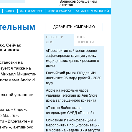
Вопросов больше чем
ответов
Ы
ВИДЕО
ФОТОГАЛЕРЕЯ
ИНФОГРАФИКА
КАТАЛОГ КОМПАНИЙ
ательным
ДОБАВИТЬ КОМПАНИЮ
НОВОСТИ
ТОП-
ДНЯ
НОВОСТИ
ах. Сейчас
в и роста
«Перспективный мониторинг»
зафиксировал крупную утечку
медицинских данных россиян в
становки на
июле
зуется также на
Российский рынок ПО для ИИ
а Михаил Мишустин
достигнет 95 млрд рублей к 2030
системами Android
году
Apple на несколько часов
ельной установки
удалила Telegram из App Store
из-за запрещенного контента
«Тантор Лабс» стала
шеты: «Яндекс
владельцем СУБД «Персей»
Mail.ru»,
Основные ИТ-конференции и
ти «ВКонтакте» и
мероприятия по цифровизации
енты», антивирус
в Москве на неделе 3 - 9 августа