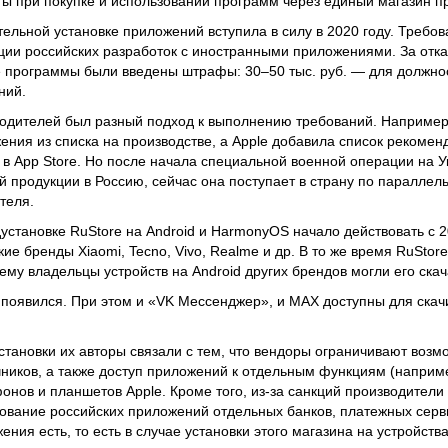
ты при покупке и использовании программ через единый магазин п
тельной установке приложений вступила в силу в 2020 году. Требо
ции российских разработок с иностранными приложениями. За отка
 программы были введены штрафы: 30–50 тыс. руб. — для должнос
ний.
водителей был разный подход к выполнению требований. Наприме
ения из списка на производстве, а Apple добавила список рекоме
 в App Store. Но после начала специальной военной операции на 
 продукции в Россию, сейчас она поступает в страну по параллель
теля.
становке RuStore на Android и HarmonyOS начало действовать с 2
ие бренды Xiaomi, Tecno, Vivo, Realme и др. В то же время RuStore
чему владельцы устройств на Android других брендов могли его скач
е появился. При этом и «VK Мессенджер», и MAX доступны для скач
тановки их авторы связали с тем, что вендоры ограничивают возм
ников, а также доступ приложений к отдельным функциям (наприме
онов и планшетов Apple. Кроме того, из-за санкций производители
зование российских приложений отдельных банков, платежных серв
ения есть, то есть в случае установки этого магазина на устройст