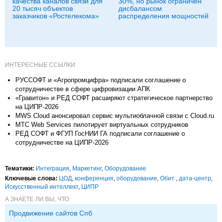
качества каналов связи для
30%, но рынок ограничен
20 тысяч объектов
дисбалансом
заказчиков «Ростелекома»
распределения мощностей
ИНТЕРЕСНЫЕ ССЫЛКИ
РУССОФТ и «Агропромцифра» подписали соглашение о
сотрудничестве в сфере цифровизации АПК
«Гравитон» и РЕД СОФТ расширяют стратегическое партнерство
на ЦИПР-2026
MWS Cloud анонсировал сервис мультиоблачной связи c Cloud.ru
МТС Web Services пилотирует виртуальных сотрудников
РЕД СОФТ и ФГУП ГосНИИ ГА подписали соглашение о
сотрудничестве на ЦИПР-2026
Тематики:
Интеграция
,
Маркетинг
,
Оборудование
Ключевые слова:
ЦОД
,
конференция
,
оборудование
,
Обит
,
дата-центр
,
Искусственный интеллект
,
ЦИПР
А ЗНАЕТЕ ЛИ ВЫ, ЧТО:
Продвижение сайтов Спб