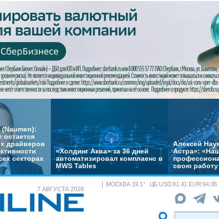
 (Naumen):
с остается
их драйверов
Алексей Нау
ктивности
«Холдинг Аква» за 36 дней
Астра»: «На
сех секторах
автоматизировал комплаенс в
профессиона
MWS Tables
свою работу 
МОСКВА
19.1
°
ЦБ
USD 81.41 EUR 94.06
7 АВГУСТА 2026