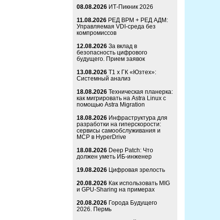
08.08.2026
ИТ-Пикник 2026
11.08.2026
РЕД ВРМ + РЕД АДМ:
Управляемая VDI-среда без
компромиссов
12.08.2026
За вклад в
безопасность цифрового
будущего. Прием заявок
13.08.2026
Т1 x ГК «Юзтех»:
Системный анализ
18.08.2026
Техническая планерка:
как мигрировать на Astra Linux с
помощью Astra Migration
18.08.2026
Инфраструктура для
разработки на гиперскорости:
сервисы самообслуживания и
MCP в HyperDrive
18.08.2026
Deep Patch: Что
должен уметь ИБ-инженер
19.08.2026
Цифровая зрелость
20.08.2026
Как использовать MIG
и GPU-Sharing на примерах
20.08.2026
Города Будущего
2026. Пермь