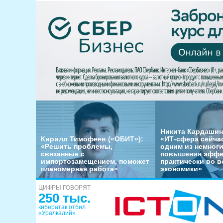
Никита Кардашин
Кирилл Тимофеев («ОБИТ»):
«ИТ-сфера сейча
«Решить проблемы,
одним из немног
связанные с
повышения эффе
импортозамещением, поможет
практически во в
планомерная работа»
экономики»
ЦИФРЫ ГОВОРЯТ
250 тыс.
кибератак отбил
«Уралкалий»