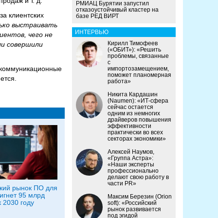
родаж и т. д.
РМИАЦ Бурятии запустил
отказоустойчивый кластер на
за клиентских
базе РЕД ВИРТ
ько выстраивать
ИНТЕРВЬЮ
иентов, чего не
Кирилл Тимофеев
ли совершили
(«ОБИТ»): «Решить
проблемы, связанные
с
е коммуникационные
импортозамещением,
поможет планомерная
яется.
работа»
Никита Кардашин
(Naumen): «ИТ-сфера
сейчас остается
одним из немногих
драйверов повышения
эффективности
практически во всех
секторах экономики»
Алексей Наумов,
«Группа Астра»:
«Наши эксперты
профессионально
делают свою работу в
части PR»
кий рынок ПО для
игнет 95 млрд
Максим Березин (Orion
к 2030 году
soft): «Российский
рынок развивается
под эгидой