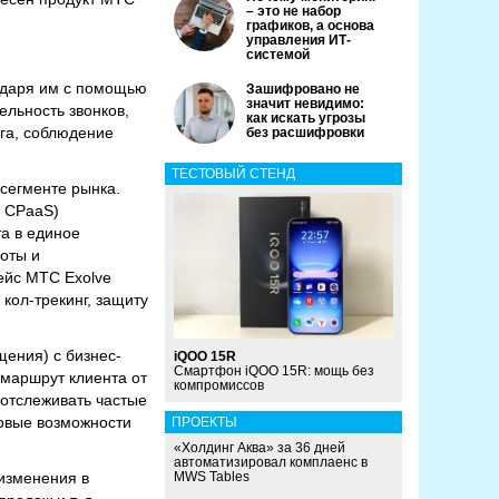
– это не набор
графиков, а основа
управления ИТ-
системой
годаря им с помощью
Зашифровано не
значит невидимо:
ельность звонков,
как искать угрозы
ога, соблюдение
без расшифровки
ТЕСТОВЫЙ СТЕНД
 сегменте рынка.
, CPaaS)
а в единое
оты и
ейс МТС Exolve
кол-трекинг, защиту
ения) с бизнес-
iQOO 15R
Смартфон iQOO 15R: мощь без
маршрут клиента от
компромиссов
 отслеживать частые
новые возможности
ПРОЕКТЫ
«Холдинг Аква» за 36 дней
автоматизировал комплаенс в
изменения в
MWS Tables