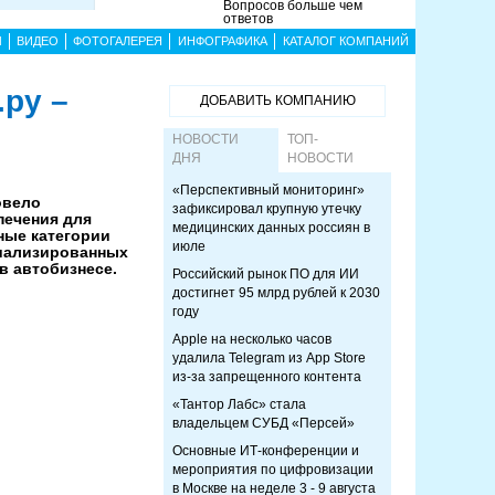
Вопросов больше чем
ответов
Ы
ВИДЕО
ФОТОГАЛЕРЕЯ
ИНФОГРАФИКА
КАТАЛОГ КОМПАНИЙ
.ру –
ДОБАВИТЬ КОМПАНИЮ
НОВОСТИ
ТОП-
ДНЯ
НОВОСТИ
«Перспективный мониторинг»
овело
зафиксировал крупную утечку
печения для
медицинских данных россиян в
ные категории
июле
иализированных
в автобизнесе.
Российский рынок ПО для ИИ
достигнет 95 млрд рублей к 2030
году
Apple на несколько часов
удалила Telegram из App Store
из-за запрещенного контента
«Тантор Лабс» стала
владельцем СУБД «Персей»
Основные ИТ-конференции и
мероприятия по цифровизации
в Москве на неделе 3 - 9 августа