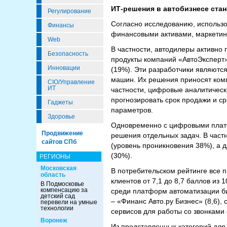
ИТ-решения в автобизнесе ста
Регулирование
Согласно исследованию, использ
Финансы
финансовыми активами, маркетин
Web
В частности, автодилеры активно
Безопасность
продукты компаний «АвтоЭксперт»
Инновации
(19%). Эти разработчики являют
машин. Их решения приносят ком
CIO/Управление
ИТ
частности, цифровые аналитическ
прогнозировать срок продажи и с
Гаджеты
параметров.
Здоровье
Одновременно с цифровыми плат
Продвижение
решения отдельных задач. В част
сайтов СПб
(уровень проникновения 38%), а 
(30%).
РЕГИОНЫ
Московская
В потребительском рейтинге все 
область
клиентов от 7,1 до 8,7 баллов из 
В Подмосковье
компенсацию за
среди платформ автоматизации би
детский сад
– «Финанс Авто.ру Бизнес» (8,6),
перевели на умные
технологии
сервисов для работы со звонками 
Воронеж
Из представленных категорий для