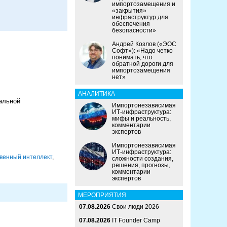
импортозамещения и
«закрытия»
инфраструктур для
обеспечения
безопасности»
Андрей Козлов («ЭОС
Софт»): «Надо четко
понимать, что
обратной дороги для
импортозамещения
нет»
АНАЛИТИКА
альной
Импортонезависимая
ИТ-инфраструктура:
мифы и реальность,
комментарии
экспертов
Импортонезависимая
ИТ-инфраструктура:
твенный интеллект
,
сложности создания,
решения, прогнозы,
комментарии
экспертов
МЕРОПРИЯТИЯ
07.08.2026
Свои люди 2026
07.08.2026
IT Founder Camp