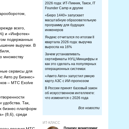
2026 года: ИТ-Пикник, Такси, IT
Founder Camp и другие
арооборотом,
«Бюро 1440» запускает
масштабную образовательную
программу для будущих
режде всего,
инженеров
6%) и «Инфотек»
Яндекс отчитался по итогам II
нтом подержанных
квартала 2026 года: выручка
ышение выручки. В
выросла на 16%
биля,
Зачем устанавливать
по множеству
сертификаты НУЦ Минцифры и
как это сделать на популярных
операционных системах
ные сервисы для
«Авито Авто» запустил умную
с Авто.ру Бизнес»
карту АЗС с ИИ-прогнозом
ков – МТС Exolve
В России принят базовый закон
об искусственном интеллекте:
етворенности
что изменится с 2026 года
и удобства. Так,
Все новости
ых бизнес-платформ
» (8,6), среди
ИТ-КЛАСС
Почему мониторинг
ресен продукт МТС