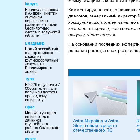
коммуникациях с клиентами: фикси
Калуга
Комментируя новость о появившем
Владислав Шапша
и Андрей Никитин
диалогов, генеральный директор
обсудили
перспективы
коммуникацию с клиентами, но и
развития отрасли
хватает в сервисе, где возник
беспилотных
систем в Калужской
покупку, и так далее».
области
Владимир
На основании последних экспертн
Новый российский
решения растет, а спектр отрасл
сканер поможет
сохранить
крупноформатные
документы
Владимирского
архива
Тула
В 2026 году почти 7
000 жителей Тулы
получили доступ к
проводному
интернету
Орел
МегаФон ускорил
интернет для
Astra Migration и Astra
R
дачников
крупнейшего
Store вошли в реестр
к
района Орловской
отечественного ПО
п
области
Курск