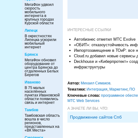
МегаФон удвоил
скорость
мобильного
интернета в
крупных городах
Курской области
ИНТЕРЕСНЫЕ ССЫЛКИ
Липецк
В окрестностях
Автобизнес отметил МТС Exolve
Липецка ускорили
мобильный
«ОБИТ»: отказоустойчивость инф
интернет
Импортозамещение в ТОиР: все н
Брянск
Cloud.ru добавил новые сервисы д
МегаФон обновил
Deckhouse и «Киберпротект» созд
оборудование от
инфраструктуры
центра Брянска до
отдаленных Белых
Берегов
Иваново
Автор:
Михаил Симаков
.
В 75 малых
Тематики:
Интеграция
,
Маркетинг
,
ПО
населённых
пунктах Ивановской
Ключевые слова:
программное обесп
области появились
МТС Web Services
связь и интернет
А ЗНАЕТЕ ЛИ ВЫ, ЧТО:
Тамбов
Тамбовская область
Продвижение сайтов Спб
вошла в число
регионов,
представленных на
«ВК Места»
Смоленск