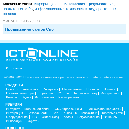
Ключевые слова:
информационная безопасность
,
регулирование
,
правительство РФ
,
информационные технологии в государственных
органах
А ЗНАЕТЕ ЛИ ВЫ, ЧТО:
Продвижение сайтов Спб
О проекте
© 2004-2026 При использовании материалов ссылка на ict-online.ru обязательна
РАЗДЕЛЫ
Новости
Аналитика
Интервью
Мероприятия
Проекты
IT класс
Колонка редактора
IT рейтинг
ICT Life
Тестовый стенд
Фигура речи
Релизы
Видео
Фотогалерея
Инфографика
РУБРИКИ
Интернет
Мобильная связь
CIO/Управление ИТ
Фиксированная связь
Интеграция
Безопасность
Веб
Рынок ПК
Маркетинг
Торговые сети
Оборудование
ПО
Outsourcing
Кадры
Регулирование
Финансы
Инновации
Гаджеты
ПОЛЕЗНОЕ