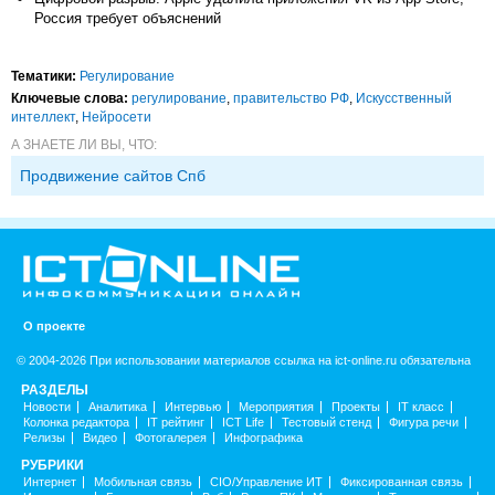
Россия требует объяснений
Тематики:
Регулирование
Ключевые слова:
регулирование
,
правительство РФ
,
Искусственный
интеллект
,
Нейросети
А ЗНАЕТЕ ЛИ ВЫ, ЧТО:
Продвижение сайтов Спб
О проекте
© 2004-2026 При использовании материалов ссылка на ict-online.ru обязательна
РАЗДЕЛЫ
Новости
Аналитика
Интервью
Мероприятия
Проекты
IT класс
Колонка редактора
IT рейтинг
ICT Life
Тестовый стенд
Фигура речи
Релизы
Видео
Фотогалерея
Инфографика
РУБРИКИ
Интернет
Мобильная связь
CIO/Управление ИТ
Фиксированная связь