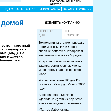
Вопросов больше чем
ответов
Ы
ВИДЕО
ФОТОГАЛЕРЕЯ
ИНФОГРАФИКА
КАТАЛОГ КОМПАНИЙ
у домой
ДОБАВИТЬ КОМПАНИЮ
НОВОСТИ
ТОП-
ДНЯ
НОВОСТИ
Технологии на страже природы:
пустил пилотный
в Подмосковье ИИ и дроны
ров популярных
впервые помогли оштрафовать
ома (МКД). На
владельца участка за борщевик
кве и других
Западного и
«Перспективный мониторинг»
зафиксировал крупную утечку
медицинских данных россиян в
июле
Российский рынок ПО для ИИ
достигнет 95 млрд рублей к 2030
году
Apple на несколько часов
удалила Telegram из App Store
из-за запрещенного контента
«Тантор Лабс» стала