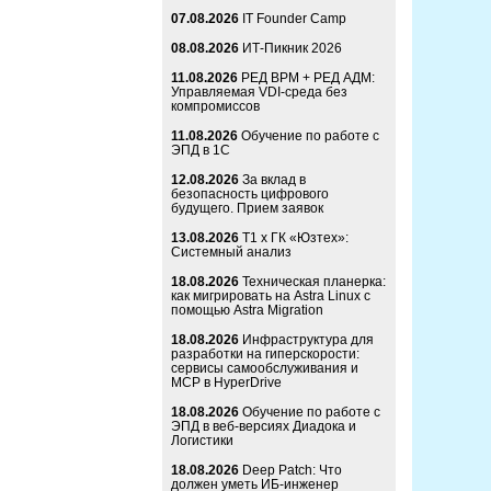
07.08.2026
IT Founder Camp
08.08.2026
ИТ-Пикник 2026
11.08.2026
РЕД ВРМ + РЕД АДМ:
Управляемая VDI-среда без
компромиссов
11.08.2026
Обучение по работе с
ЭПД в 1С
12.08.2026
За вклад в
безопасность цифрового
будущего. Прием заявок
13.08.2026
Т1 x ГК «Юзтех»:
Системный анализ
18.08.2026
Техническая планерка:
как мигрировать на Astra Linux с
помощью Astra Migration
18.08.2026
Инфраструктура для
разработки на гиперскорости:
сервисы самообслуживания и
MCP в HyperDrive
18.08.2026
Обучение по работе с
ЭПД в веб-версиях Диадока и
Логистики
18.08.2026
Deep Patch: Что
должен уметь ИБ-инженер