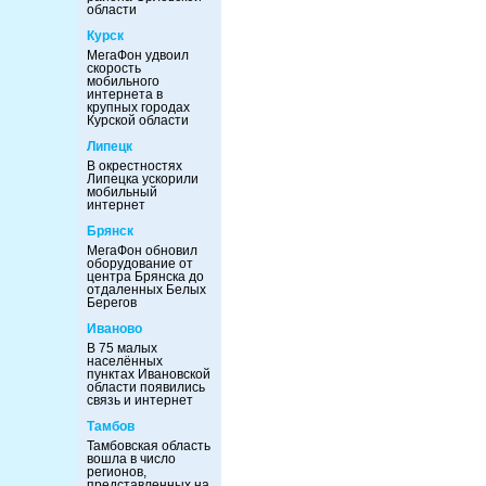
области
Курск
МегаФон удвоил
скорость
мобильного
интернета в
крупных городах
Курской области
Липецк
В окрестностях
Липецка ускорили
мобильный
интернет
Брянск
МегаФон обновил
оборудование от
центра Брянска до
отдаленных Белых
Берегов
Иваново
В 75 малых
населённых
пунктах Ивановской
области появились
связь и интернет
Тамбов
Тамбовская область
вошла в число
регионов,
представленных на