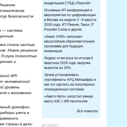
владельцем СУБД «Персей»
 Решение
автоматически
Основные ИТ-конференции и
мероприятия по цифровизации
нтур безопасности
в Москве на неделе 3 - 9 августа
2026 года: ИТ-Пикник, Такси, IT
Founder Camp и другие
ы — система
щенным.
«Бюро 1440» запускает
масштабную образовательную
вка стала частью
программу для будущих
сом. Новое решение
инженеров
. Услуга полностью
Яндекс отчитался по итогам II
ортнее и
квартала 2026 года: выручка
выросла на 16%
Зачем устанавливать
окой API-
сертификаты НУЦ Минцифры и
т человеческий
как это сделать на популярных
й уровень
операционных системах
еля и мгновенно
«Авито Авто» запустил умную
карту АЗС с ИИ-прогнозом
 умный домофон,
Все новости
приборы учета и
граммного
и страны в дата-
ИТ-КЛАСС