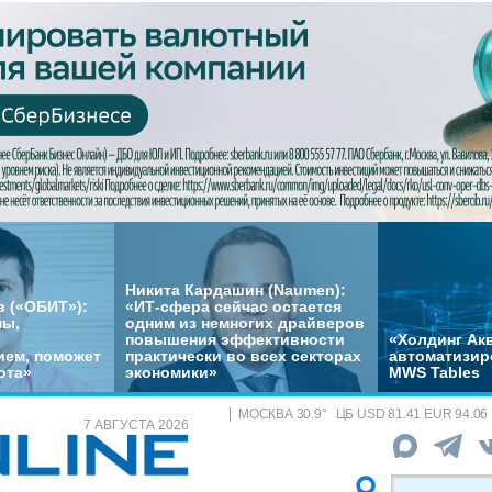
Никита Кардашин (Naumen):
 («ОБИТ»):
«ИТ-сфера сейчас остается
мы,
одним из немногих драйверов
повышения эффективности
«Холдинг Акв
ем, поможет
практически во всех секторах
автоматизир
ота»
экономики»
MWS Tables
МОСКВА
30.9
°
ЦБ
USD 81.41 EUR 94.06
7 АВГУСТА 2026