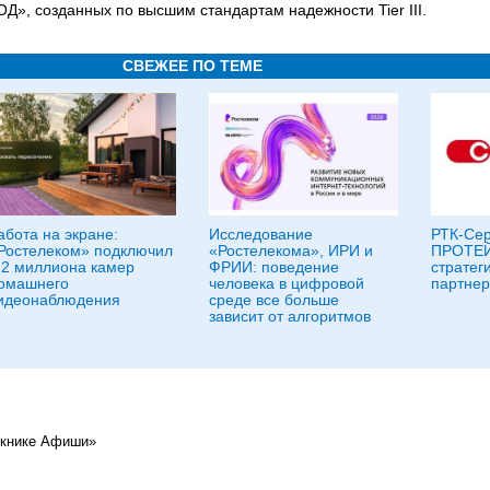
Д», созданных по высшим стандартам надежности Tier III.
СВЕЖЕЕ ПО ТЕМЕ
абота на экране:
Исследование
РТК-Сер
Ростелеком» подключил
«Ростелекома», ИРИ и
ПРОТЕЙ
,2 миллиона камер
ФРИИ: поведение
стратег
омашнего
человека в цифровой
партнер
идеонаблюдения
среде все больше
зависит от алгоритмов
икнике Афиши»