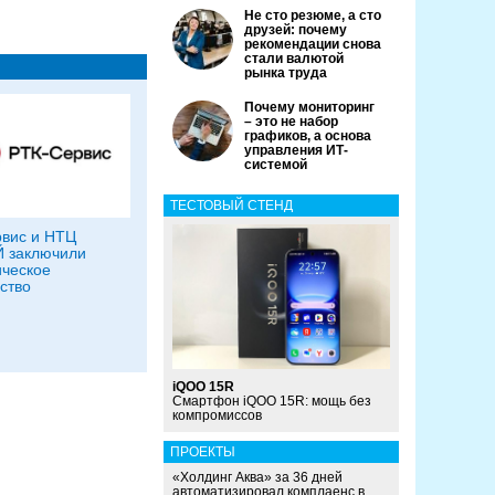
Не сто резюме, а сто
друзей: почему
рекомендации снова
стали валютой
рынка труда
Почему мониторинг
– это не набор
графиков, а основа
управления ИТ-
системой
ТЕСТОВЫЙ СТЕНД
вис и НТЦ
 заключили
ическое
ство
iQOO 15R
Смартфон iQOO 15R: мощь без
компромиссов
ПРОЕКТЫ
«Холдинг Аква» за 36 дней
автоматизировал комплаенс в