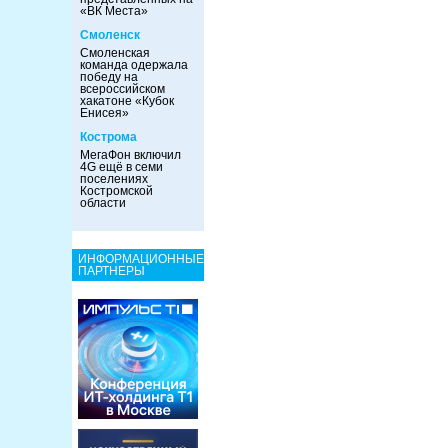
«ВК Места»
Смоленск
Смоленская
команда одержала
победу на
всероссийском
хакатоне «Кубок
Енисея»
Кострома
МегаФон включил
4G ещё в семи
поселениях
Костромской
области
ИНФОРМАЦИОННЫЕ
ПАРТНЕРЫ