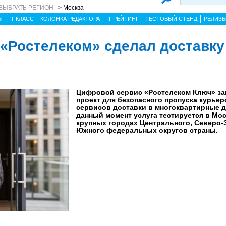
ВЫБРАТЬ РЕГИОН
> Москва
Ы
IT КЛАСС
КОЛОНКА РЕДАКТОРА
IT РЕЙТИНГ
ТЕСТОВЫЙ СТЕНД
РЕЛИЗ
: «Ростелеком» сделал доставк
Цифровой сервис «Ростелеком Ключ» за
проект для безопасного пропуска курье
сервисов доставки в многоквартирные д
данный момент услуга тестируется в Мос
крупных городах Центрального, Северо-
Южного федеральных округов страны.