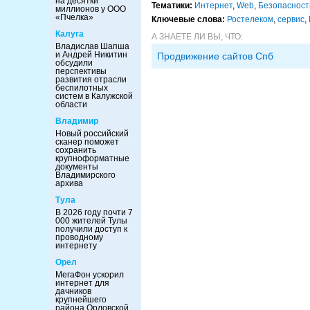
на десятки
Тематики:
Интернет
,
Web
,
Безопасност
миллионов у ООО
«Пчелка»
Ключевые слова:
Ростелеком
,
сервис
,
Калуга
А ЗНАЕТЕ ЛИ ВЫ, ЧТО:
Владислав Шапша
и Андрей Никитин
Продвижение сайтов Спб
обсудили
перспективы
развития отрасли
беспилотных
систем в Калужской
области
Владимир
Новый российский
сканер поможет
сохранить
крупноформатные
документы
Владимирского
архива
Тула
В 2026 году почти 7
000 жителей Тулы
получили доступ к
проводному
интернету
Орел
МегаФон ускорил
интернет для
дачников
крупнейшего
района Орловской