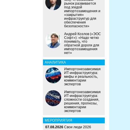
рынок развивается
под эгидой
импортозамещения и
«закрытия»
инфраструктур для
обеспечения
безопасности»
Андрей Козлов («ЭОС
Софт»): «Надо четко
понимать, что
обратной дороги для
импортозамещения
нет»
АНАЛИТИКА
Импортонезависимая
ИТ-инфраструктура:
мифы и реальность,
комментарии
экспертов
Импортонезависимая
ИТ-инфраструктура:
сложности создания,
решения, прогнозы,
комментарии
экспертов
МЕРОПРИЯТИЯ
07.08.2026
Свои люди 2026