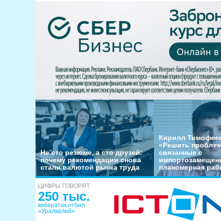
Кирилл Тимофеев
«Решить пробле
Не сто резюме, а сто друзей:
связанные с
почему рекомендации снова
импортозамещени
стали валютой рынка труда
планомерная раб
ЦИФРЫ ГОВОРЯТ
250 тыс.
кибератак отбил
«Уралкалий»