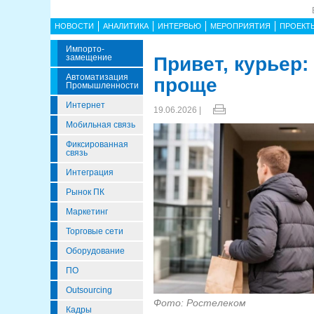
НОВОСТИ
АНАЛИТИКА
ИНТЕРВЬЮ
МЕРОПРИЯТИЯ
ПРОЕКТ
Импорто­
Замещение
Привет, курьер
Автоматизация
проще
Промышленности
Интернет
19.06.2026 |
Мобильная связь
Фиксированная
связь
Интеграция
Рынок ПК
Маркетинг
Торговые сети
Оборудование
ПО
Outsourcing
Фото: Ростелеком
Кадры