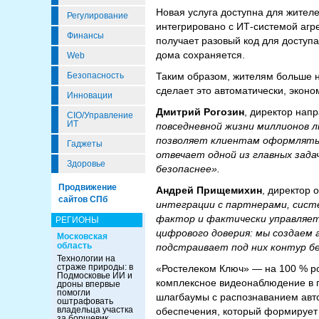
Новая услуга доступна для жител
Регулирование
интегрировано с ИТ-системой агре
Финансы
получает разовый код для доступ
дома сохраняется.
Web
Таким образом, жителям больше н
Безопасность
сделает это автоматически, экон
Инновации
Дмитрий Рогозин
, директор нап
CIO/Управление
ИТ
повседневной жизни миллионов л
позволяет клиентам оформлять з
Гаджеты
отвечает одной из главных зад
Здоровье
безопаснее».
Продвижение
Андрей Прищемихин
, директор
сайтов СПб
интеграции с партнерами, сист
фактор и фактически управляет
РЕГИОНЫ
цифрового доверия: мы создаем
Московская
область
подстраивает под них контур бе
Технологии на
страже природы: в
«Ростелеком Ключ» — на 100 % ро
Подмосковье ИИ и
комплексное видеонаблюдение в п
дроны впервые
помогли
шлагбаумы с распознаванием авто
оштрафовать
владельца участка
обеспечения, который формирует
за борщевик