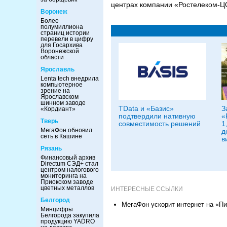
центрах компании «Ростелеком-ЦО
Воронеж
Более
полумиллиона
страниц истории
перевели в цифру
для Госархива
Воронежской
области
Ярославль
Lenta tech внедрила
компьютерное
зрение на
Ярославском
шинном заводе
TData и «Базис»
З
«Кордиант»
подтвердили нативную
«
Тверь
совместимость решений
1
МегаФон обновил
д
сеть в Кашине
в
Рязань
Финансовый архив
Directum СЭД+ стал
центром налогового
мониторинга на
Приокском заводе
цветных металлов
ИНТЕРЕСНЫЕ ССЫЛКИ
Белгород
МегаФон ускорит интернет на «П
Минцифры
Белгорода закупила
продукцию YADRO