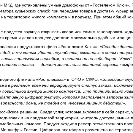
ей МКД, где установлены умные домофоны от «Ростелеком Ключ».
гатора курьерских служб: при передаче товара в доставку курьер 
а на территорию жилого комплекса и в подъезд. При этом общий ко
е придется вручную открывать двери или самим генерировать код
омя время и делая процесс доставки максимально удобным и защи
равления продуктового офиса «Ростелеком Ключ»:
«Сегодня доста
юдей, и мы хотим убрать неудобства, связанные с этим процес
аказы привычным способом, а остальное на себя берет “Ключ”
ач нашего сервиса — делает жизнь пользователей сервиса комф
 опорного филиала «Ростелекома» в ЮФО и СКФО:
«Благодаря глуб
ема в реальном времени верифицирует статус заказа, исключае
 логистикой внутри жилого комплекса. Это принципиально новы
 адаптивную инфраструктуру, которая распознает запросы жит
зопасности дома, не требуя от человека лишних действий».
ссийское решение. Среди услуг, которые включает в себя сервис,
одъездах и на придомовой территории, контроль доступа, умные 
мобильных номеров. Продукт входит в реестр отечественного про
 Минцифры России. Цифровая платформа размещена на территори