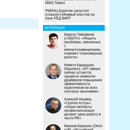
MWS Tables
РМИАЦ Бурятии запустил
отказоустойчивый кластер на
базе РЕД ВИРТ
ИНТЕРВЬЮ
Кирилл Тимофеев
(«ОБИТ»): «Решить
проблемы, связанные
с
импортозамещением,
поможет планомерная
работа»
Никита Кардашин
(Naumen): «ИТ-сфера
сейчас остается
одним из немногих
драйверов повышения
эффективности
практически во всех
секторах экономики»
Алексей Наумов,
«Группа Астра»:
«Наши эксперты
профессионально
делают свою работу в
части PR»
Максим Березин (Orion
soft): «Российский