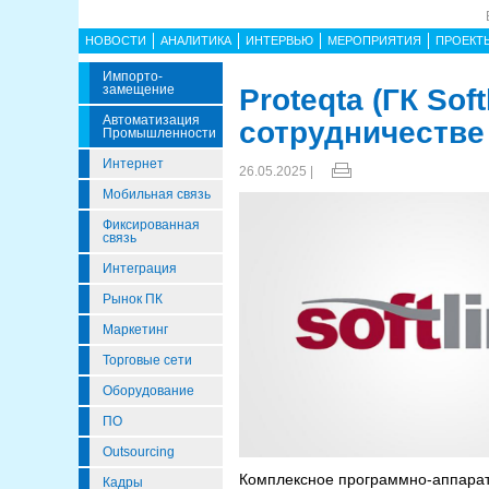
НОВОСТИ
АНАЛИТИКА
ИНТЕРВЬЮ
МЕРОПРИЯТИЯ
ПРОЕКТ
Импорто­
Замещение
Proteqta (ГК Sof
Автоматизация
сотрудничестве
Промышленности
Интернет
26.05.2025 |
Мобильная связь
Фиксированная
связь
Интеграция
Рынок ПК
Маркетинг
Торговые сети
Оборудование
ПО
Outsourcing
Комплексное программно-аппарат
Кадры