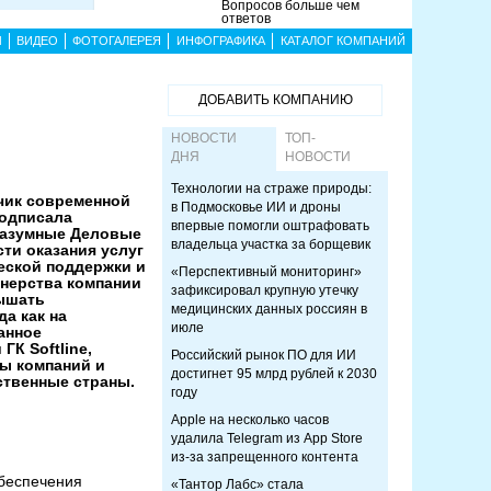
Вопросов больше чем
ответов
Ы
ВИДЕО
ФОТОГАЛЕРЕЯ
ИНФОГРАФИКА
КАТАЛОГ КОМПАНИЙ
ДОБАВИТЬ КОМПАНИЮ
НОВОСТИ
ТОП-
ДНЯ
НОВОСТИ
Технологии на страже природы:
тчик современной
в Подмосковье ИИ и дроны
одписала
впервые помогли оштрафовать
Разумные Деловые
владельца участка за борщевик
ти оказания услуг
еской поддержки и
«Перспективный мониторинг»
тнерства компании
зафиксировал крупную утечку
ышать
медицинских данных россиян в
а как на
июле
анное
ГК Softline,
Российский рынок ПО для ИИ
ы компаний и
достигнет 95 млрд рублей к 2030
ственные страны.
году
Apple на несколько часов
удалила Telegram из App Store
из-за запрещенного контента
беспечения
«Тантор Лабс» стала