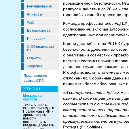
промышленной безопасности. Реше
Регулирование
радиусом действия до 20 км и сп
горнодобывающей отрасли до стр
Финансы
Web
Команда профессионалов РДТЕХ уж
обслуживания, включая аутсорсин
Безопасность
адаптированные под специфическ
Инновации
В роли дистрибьютера РДТЕХ буд
CIO/Управление
безопасности, дополняя их своей
ИТ
о реализации совместных проекто
Гаджеты
поставка системы позиционирова
дополнено «умными часами» для 
Здоровье
Proteqta позволит отслеживать м
Продвижение
отклонениях. Собранные данные бу
сайтов СПб
принимать более обоснованные и
РЕГИОНЫ
«В сотрудничестве с РДТЕХ мы в
Московская
рынках. В ряде стран уже запущ
область
соответствии с системным подх
Технологии на
страже природы: в
квалификация нашего партнера 
Подмосковье ИИ и
дроны впервые
нашими зрелыми и гибкими реш
помогли
преимущества клиентов в усло
оштрафовать
владельца участка
Proteqta (ГК Softline).
за борщевик