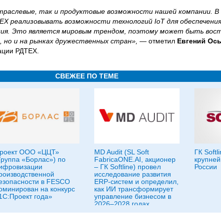
раслевые, так и продуктовые возможности нашей компании. В
ЕХ реализовывать возможности технологий IoT для обеспечения
ния. Это является мировым трендом, поэтому может быть вос
, но и на рынках дружественных стран», —
отметил
Евгений Ось
ации РДТЕХ.
СВЕЖЕЕ ПО ТЕМЕ
роект ООО «ЦЦТ»
MD Audit (SL Soft
ГК Softl
Группа «Борлас») по
FabricaONE.AI, акционер
крупней
ифровизации
– ГК Softline) провел
России
роизводственной
исследование развития
езопасности в FESCO
ERP-систем и определил,
оминирован на конкурс
как ИИ трансформирует
1С:Проект года»
управление бизнесом в
2026–2028 годах