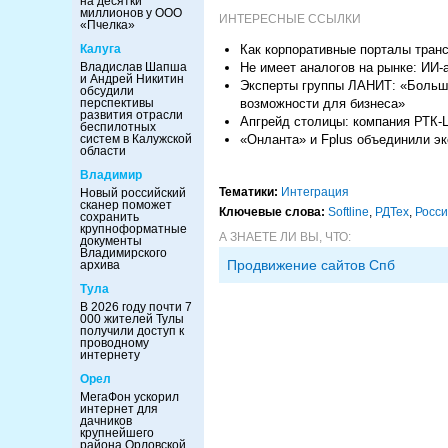
на десятки
миллионов у ООО
ИНТЕРЕСНЫЕ ССЫЛКИ
«Пчелка»
Как корпоративные порталы тран
Калуга
Не имеет аналогов на рынке: ИИ-
Владислав Шапша
и Андрей Никитин
Эксперты группы ЛАНИТ: «Больш
обсудили
возможности для бизнеса»
перспективы
развития отрасли
Апгрейд столицы: компания РТК-
беспилотных
«Онланта» и Fplus объединили эк
систем в Калужской
области
Владимир
Тематики:
Интеграция
Новый российский
сканер поможет
Ключевые слова:
Softline
,
РДТех
,
Росси
сохранить
крупноформатные
А ЗНАЕТЕ ЛИ ВЫ, ЧТО:
документы
Владимирского
Продвижение сайтов Спб
архива
Тула
В 2026 году почти 7
000 жителей Тулы
получили доступ к
проводному
интернету
Орел
МегаФон ускорил
интернет для
дачников
крупнейшего
района Орловской