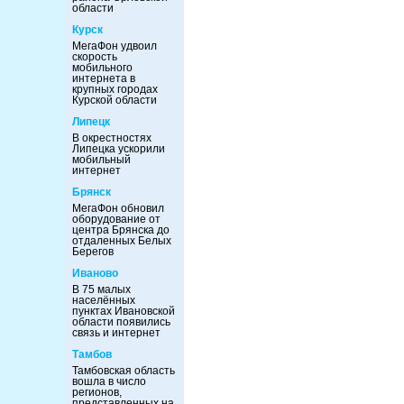
области
Курск
МегаФон удвоил
скорость
мобильного
интернета в
крупных городах
Курской области
Липецк
В окрестностях
Липецка ускорили
мобильный
интернет
Брянск
МегаФон обновил
оборудование от
центра Брянска до
отдаленных Белых
Берегов
Иваново
В 75 малых
населённых
пунктах Ивановской
области появились
связь и интернет
Тамбов
Тамбовская область
вошла в число
регионов,
представленных на