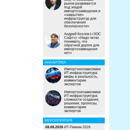
рынок развивается
под эгидой
импортозамещения и
«закрытия»
инфраструктур для
обеспечения
безопасности»
Андрей Козлов («ЭОС
Софт»): «Надо четко
понимать, что
обратной дороги для
импортозамещения
нет»
АНАЛИТИКА
Импортонезависимая
ИТ-инфраструктура:
мифы и реальность,
комментарии
экспертов
Импортонезависимая
ИТ-инфраструктура:
сложности создания,
решения, прогнозы,
комментарии
экспертов
МЕРОПРИЯТИЯ
08.08.2026
ИТ-Пикник 2026