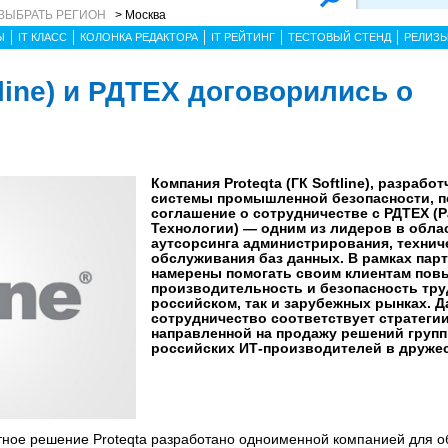
ВЫБРАТЬ РЕГИОН
> Москва
Ы
IT КЛАСС
КОЛОНКА РЕДАКТОРА
IT РЕЙТИНГ
ТЕСТОВЫЙ СТЕНД
РЕЛИЗ
tline) и РДТЕХ договорились о
Компания Proteqta (ГК Softline), разрабо
системы промышленной безопасности, п
соглашение о сотрудничестве с РДТЕХ (
Технологии) — одним из лидеров в облас
аутсорсинга администрирования, технич
обслуживания баз данных. В рамках пар
намерены помогать своим клиентам пов
производительность и безопасность труд
российском, так и зарубежных рынках. Д
сотрудничество соответствует стратегии 
направленной на продажу решений групп
российских ИТ-производителей в друже
ное решение Proteqta разработано одноименной компанией для о