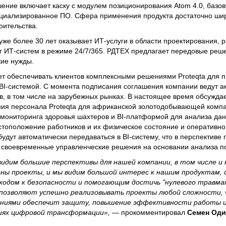
ние включает каску с модулем позиционирования Atom 4.0, базов
ециализированное ПО. Сфера применения продукта достаточно шир
оительства.
е более 30 лет оказывает ИТ-услуги в области проектирования, р
г ИТ-систем в режиме 24/7/365. РДТЕХ предлагает передовые реш
ие нужды.
ет обеспечивать клиентов комплексными решениями Proteqta для
 BI-системой. С момента подписания соглашения компании ведут а
в, в том числе на зарубежных рынках. В настоящее время обсужда
ния персонала Proteqta для африканской золотодобывающей комп
мониторинга здоровья шахтеров и BI-платформой для анализа да
естоположение работников и их физическое состояние и оперативн
дут автоматически передаваться в BI-систему, что в перспективе 
 своевременные управленческие решения на основании анализа п
идим большие перспективы для нашей компании, в том числе и 
ены проекты, и мы видим большой интерес к нашим продуктам, 
одом к безопасности и помогающим достичь "нулевого травм
позволяют успешно реализовывать проекты любой сложности, ч
ениями обеспечит защиту, повышение эффективности работы 
виях цифровой трансформации»,
— прокомментировал
Семен Оди