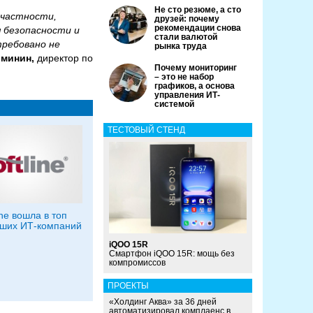
Не сто резюме, а сто
 частности,
друзей: почему
рекомендации снова
 безопасности и
стали валютой
требовано не
рынка труда
минин,
директор по
Почему мониторинг
– это не набор
графиков, а основа
управления ИТ-
системой
ТЕСТОВЫЙ СТЕНД
ine вошла в топ
ших ИТ-компаний
iQOO 15R
Смартфон iQOO 15R: мощь без
компромиссов
ПРОЕКТЫ
«Холдинг Аква» за 36 дней
автоматизировал комплаенс в