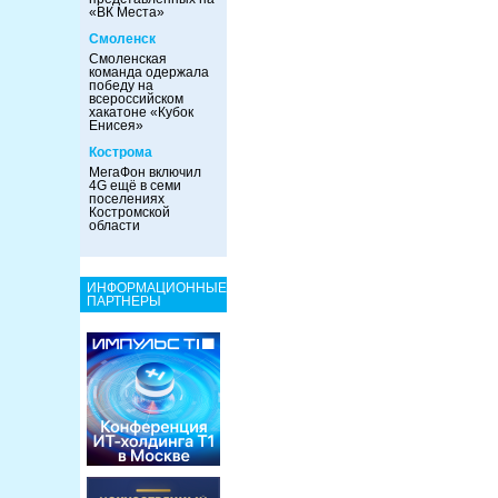
«ВК Места»
Смоленск
Смоленская
команда одержала
победу на
всероссийском
хакатоне «Кубок
Енисея»
Кострома
МегаФон включил
4G ещё в семи
поселениях
Костромской
области
ИНФОРМАЦИОННЫЕ
ПАРТНЕРЫ