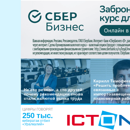
Кирилл Тимофеев
«Решить пробле
Не сто резюме, а сто друзей:
связанные с
почему рекомендации снова
импортозамещени
стали валютой рынка труда
планомерная раб
ЦИФРЫ ГОВОРЯТ
250 тыс.
кибератак отбил
«Уралкалий»