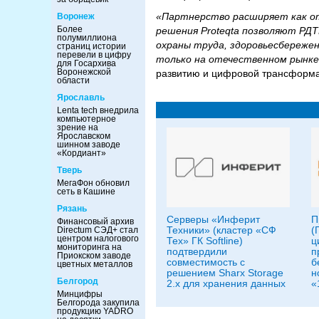
«Партнерство расширяет как от
Воронеж
Более
решения Proteqta позволяют РДТ
полумиллиона
охраны труда, здоровьесбереже
страниц истории
перевели в цифру
только на отечественном рынке
для Госархива
Воронежской
развитию и цифровой трансформ
области
Ярославль
Lenta tech внедрила
компьютерное
зрение на
Ярославском
шинном заводе
«Кордиант»
Тверь
МегаФон обновил
сеть в Кашине
Рязань
Серверы «Инферит
П
Финансовый архив
Техники» (кластер «СФ
(
Directum СЭД+ стал
центром налогового
Тех» ГК Softline)
ц
мониторинга на
подтвердили
п
Приокском заводе
совместимость с
б
цветных металлов
решением Sharx Storage
н
Белгород
2.x для хранения данных
«
Минцифры
Белгорода закупила
продукцию YADRO