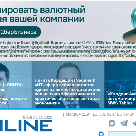
Никита Кардашин (Naumen):
 («ОБИТ»):
«ИТ-сфера сейчас остается
мы,
одним из немногих драйверов
повышения эффективности
«Холдинг Акв
ем, поможет
практически во всех секторах
автоматизир
ота»
экономики»
MWS Tables
МОСКВА
21.9
°
ЦБ
USD 82.17 EUR 94.84
8 АВГУСТА 2026