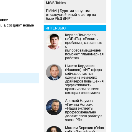
MWS Tables
РМИАЦ Бурятии запустил
отказоустойчивый кластер на
базе РЕД ВИРТ
тавке
, а создают новые
ИНТЕРВЬЮ
Кирилл Тимофеев
(«ОБИТ»): «Решить
проблемы, связанные
с
импортозамещением,
поможет планомерная
работа»
Никита Кардашин
(Naumen): «ИТ-сфера
сейчас остается
одним из немногих
драйверов повышения
эффективности
практически во всех
секторах экономики»
Алексей Наумов,
«Группа Астра»:
«Наши эксперты
профессионально
делают свою работу в
части PR»
Максим Березин (Orion
soft): «Российский