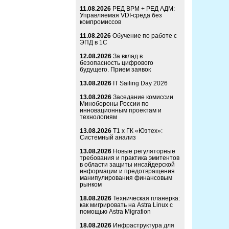
11.08.2026
РЕД ВРМ + РЕД АДМ:
Управляемая VDI-среда без
компромиссов
11.08.2026
Обучение по работе с
ЭПД в 1С
12.08.2026
За вклад в
безопасность цифрового
будущего. Прием заявок
13.08.2026
IT Sailing Day 2026
13.08.2026
Заседание комиссии
Минобороны России по
инновационным проектам и
технологиям
13.08.2026
Т1 x ГК «Юзтех»:
Системный анализ
13.08.2026
Новые регуляторные
требования и практика эмитентов
в области защиты инсайдерской
информации и предотвращения
манипулирования финансовым
рынком
18.08.2026
Техническая планерка:
как мигрировать на Astra Linux с
помощью Astra Migration
18.08.2026
Инфраструктура для