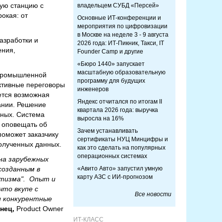
ую станцию с
владельцем СУБД «Персей»
окая: от
Основные ИТ-конференции и
мероприятия по цифровизации
в Москве на неделе 3 - 9 августа
азработки и
2026 года: ИТ-Пикник, Такси, IT
ения,
Founder Camp и другие
«Бюро 1440» запускает
масштабную образовательную
 промышленной
программу для будущих
ктивные переговоры
инженеров
ется возможная
Яндекс отчитался по итогам II
ании. Решение
квартала 2026 года: выручка
нных. Система
выросла на 16%
о оповещать об
Зачем устанавливать
поможет заказчику
сертификаты НУЦ Минцифры и
олученных данных.
как это сделать на популярных
операционных системах
на зарубежных
созданным в
«Авито Авто» запустил умную
карту АЗС с ИИ-прогнозом
атизма". Опыт и
то вкупе с
Все новости
и конкурентные
нец,
Product Owner
ИТ-КЛАСС