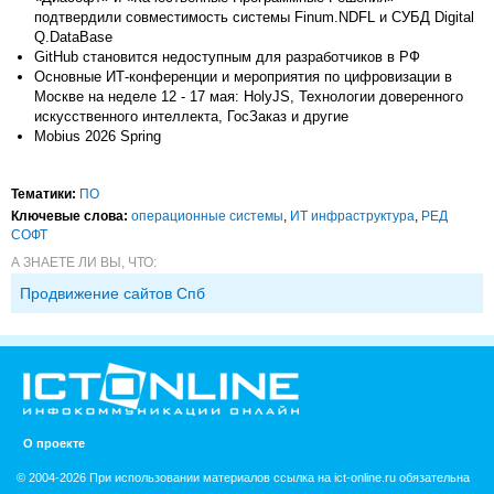
подтвердили совместимость системы Finum.NDFL и СУБД Digital
Q.DataBase
GitHub становится недоступным для разработчиков в РФ
Основные ИТ-конференции и мероприятия по цифровизации в
Москве на неделе 12 - 17 мая: HolyJS, Технологии доверенного
искусственного интеллекта, ГосЗаказ и другие
Mobius 2026 Spring
Тематики:
ПО
Ключевые слова:
операционные системы
,
ИТ инфраструктура
,
РЕД
СОФТ
А ЗНАЕТЕ ЛИ ВЫ, ЧТО:
Продвижение сайтов Спб
О проекте
© 2004-2026 При использовании материалов ссылка на ict-online.ru обязательна