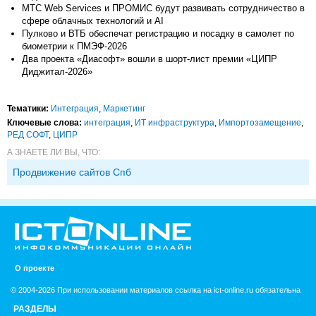
МТС Web Services и ПРОМИС будут развивать сотрудничество в
сфере облачных технологий и AI
Пулково и ВТБ обеспечат регистрацию и посадку в самолет по
биометрии к ПМЭФ-2026
Два проекта «Диасофт» вошли в шорт-лист премии «ЦИПР
Диджитал-2026»
Тематики:
Интеграция
,
Маркетинг
Ключевые слова:
интеграция
,
ИТ инфраструктура
,
Импорто­замещение
,
РЕД СОФТ
,
ЦИПР
А ЗНАЕТЕ ЛИ ВЫ, ЧТО:
Продвижение сайтов Спб
О проекте
© 2004-2026 При использовании материалов ссылка на ict-online.ru обязательна
РАЗДЕЛЫ