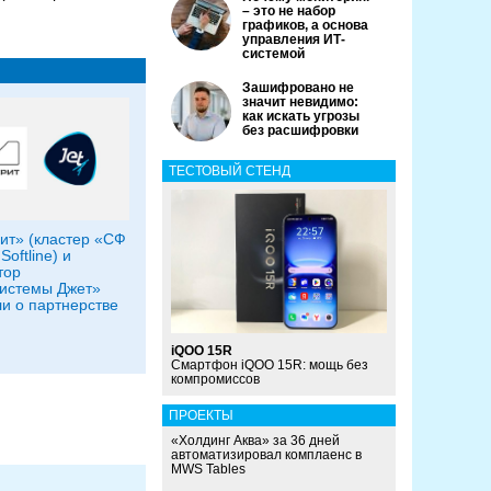
– это не набор
графиков, а основа
управления ИТ-
системой
Зашифровано не
значит невидимо:
как искать угрозы
без расшифровки
ТЕСТОВЫЙ СТЕНД
т» (кластер «СФ
Softline) и
тор
истемы Джет»
и о партнерстве
iQOO 15R
Смартфон iQOO 15R: мощь без
компромиссов
ПРОЕКТЫ
«Холдинг Аква» за 36 дней
автоматизировал комплаенс в
MWS Tables