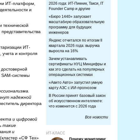
тии ИТ-платформ,
2026 года: ИТ-Пикник, Такси, IT
Founder Camp и другие
деятельности и
«Бюро 1440» запускает
масштабную образовательную
 технической
программу для будущих
е представительства
инженеров
Яндекс отчитался по итогам II
квартала 2026 года: выручка
таризации ИТ-
выросла на 16%
 учета и контроля
Зачем устанавливать
сертификаты НУЦ Минцифры и
ы достоверной
как это сделать на популярных
операционных системах
и SAM-системы
«Авито Авто» запустил умную
карту АЗС с ИИ-прогнозом
ссионализма.
В России принят базовый закон
танут надежной
об искусственном интеллекте:
еститель директора
что изменится с 2026 года
Все новости
лекта и цифровой
ь такие
вания и
ИТ-КЛАСС
(кластер «СФ Тех»
Почему мониторинг