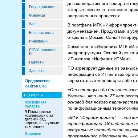
для корпоративного сектора и го
Регулирование
которые позволяют системно прим
операционных процессах.
Финансы
Web
В портфеле МГК «Информпроект» 
документацией. Продуктами и усл
Безопасность
открыты в Москве, Санкт-Петербур
Инновации
Совместно с «Инферит» МГК «Инф
CIO/Управление
инфраструктуры. Основой решения
ИТ
ИТ-активов «Инферит ИТМен».
Гаджеты
ПО агрегирует данные из разных 
Здоровье
информации об ИТ-активах орган
через готовые коннекторы либо от
Продвижение
сайтов СПб
«От столицы и до дальнего вос
РЕГИОНЫ
Уверены, что наши 27 лет экспе
основой для нового партнерств
Московская
область
по информационным технология
В Подмосковье
компенсацию за
«МГК “Информпроект” — это ком
детский сад
перевели на умные
трансформации. Объединение н
технологии
актуальные потребности заказчи
Воронеж
программного обеспечения»,
— о