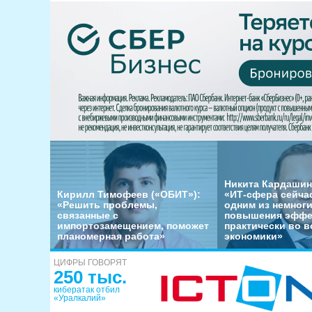
Никита Кардашин
Кирилл Тимофеев («ОБИТ»):
«ИТ-сфера сейча
«Решить проблемы,
одним из немног
связанные с
повышения эффе
импортозамещением, поможет
практически во в
планомерная работа»
экономики»
ЦИФРЫ ГОВОРЯТ
250 тыс.
кибератак отбил
«Уралкалий»