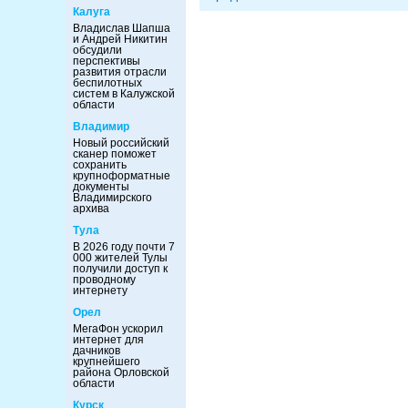
Калуга
Владислав Шапша
и Андрей Никитин
обсудили
перспективы
развития отрасли
беспилотных
систем в Калужской
области
Владимир
Новый российский
сканер поможет
сохранить
крупноформатные
документы
Владимирского
архива
Тула
В 2026 году почти 7
000 жителей Тулы
получили доступ к
проводному
интернету
Орел
МегаФон ускорил
интернет для
дачников
крупнейшего
района Орловской
области
Курск