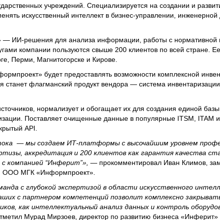
сударственных учреждений. Специализируется на создании и разви
енять искусственный интеллект в бизнес-управлении, инженерной 
— ИИ-решения для анализа информации, работы с нормативной и
угами компании пользуются свыше 200 клиентов по всей стране. Е
ге, Перми, Магнитогорске и Кирове.
ормпроект» будет предоставлять возможности комплексной инвен
 станет флагманский продукт вендора — система инвентаризации,
источников, нормализует и обогащает их для создания единой баз
изации. Поставляет очищенные данные в популярные ITSM, ITAM 
крытый API.
тока — мы создаем ИТ-платформы с высочайшим уровнем профе
ртизы, аккредитация и 200 клиентов как гарантия качества с
а с компанией “Инферит”»,
— прокомментировал Иван Климов, зам
м ООО МГК «Информпроект».
анда с глубокой экспертизой в области искусственного интел
аших с партнером компетенций позволит комплексно закрыват
ков, как интеллектуальный анализ данных и контроль оборудо
тметил Мурад Мирзоев, директор по развитию бизнеса «Инферит» 