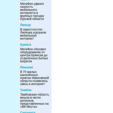
МегаФон удвоил
скорость
мобильного
интернета в
крупных городах
Курской области
Липецк
В окрестностях
Липецка ускорили
мобильный
интернет
Брянск
МегаФон обновил
оборудование от
центра Брянска до
отдаленных Белых
Берегов
Иваново
В 75 малых
населённых
пунктах Ивановской
области появились
связь и интернет
Тамбов
Тамбовская область
вошла в число
регионов,
представленных на
«ВК Места»
Смоленск