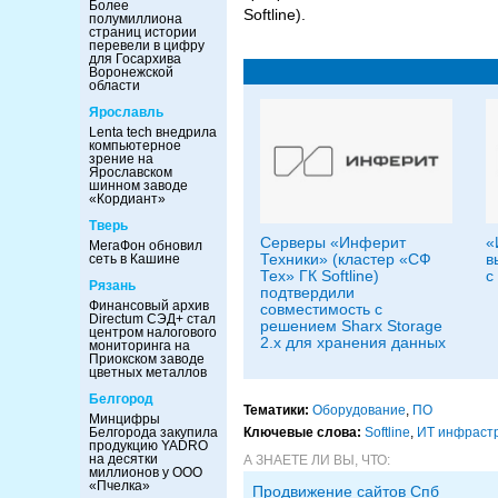
Более
Softline).
полумиллиона
страниц истории
перевели в цифру
для Госархива
Воронежской
области
Ярославль
Lenta tech внедрила
компьютерное
зрение на
Ярославском
шинном заводе
«Кордиант»
Тверь
Серверы «Инферит
«
МегаФон обновил
Техники» (кластер «СФ
в
сеть в Кашине
Тех» ГК Softline)
с
Рязань
подтвердили
Финансовый архив
совместимость с
Directum СЭД+ стал
решением Sharx Storage
центром налогового
2.x для хранения данных
мониторинга на
Приокском заводе
цветных металлов
Белгород
Тематики:
Оборудование
,
ПО
Минцифры
Ключевые слова:
Softline
,
ИТ инфраст
Белгорода закупила
продукцию YADRO
на десятки
А ЗНАЕТЕ ЛИ ВЫ, ЧТО:
миллионов у ООО
«Пчелка»
Продвижение сайтов Спб