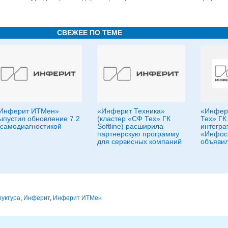
СВЕЖЕЕ ПО ТЕМЕ
Инферит ИТМен»
«Инферит Техника»
«Инфери
ыпустил обновление 7.2
(кластер «СФ Тех» ГК
Тех» ГК 
 самодиагностикой
Softline) расширила
интегра
партнерскую программу
«Инфос
для сервисных компаний
объявил
руктура
,
Инферит
,
Инферит ИТМен