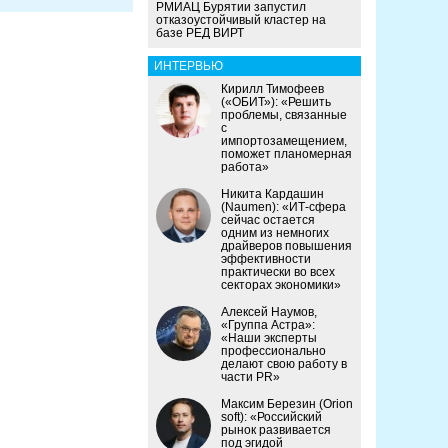
РМИАЦ Бурятии запустил
отказоустойчивый кластер на
базе РЕД ВИРТ
ИНТЕРВЬЮ
Кирилл Тимофеев
(«ОБИТ»): «Решить
проблемы, связанные
с
импортозамещением,
поможет планомерная
работа»
Никита Кардашин
(Naumen): «ИТ-сфера
сейчас остается
одним из немногих
драйверов повышения
эффективности
практически во всех
секторах экономики»
Алексей Наумов,
«Группа Астра»:
«Наши эксперты
профессионально
делают свою работу в
части PR»
Максим Березин (Orion
soft): «Российский
рынок развивается
под эгидой