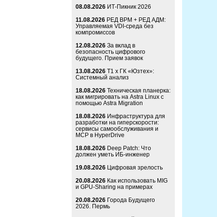
08.08.2026
ИТ-Пикник 2026
11.08.2026
РЕД ВРМ + РЕД АДМ:
Управляемая VDI-среда без
компромиссов
12.08.2026
За вклад в
безопасность цифрового
будущего. Прием заявок
13.08.2026
Т1 x ГК «Юзтех»:
Системный анализ
18.08.2026
Техническая планерка:
как мигрировать на Astra Linux с
помощью Astra Migration
18.08.2026
Инфраструктура для
разработки на гиперскорости:
сервисы самообслуживания и
MCP в HyperDrive
18.08.2026
Deep Patch: Что
должен уметь ИБ-инженер
19.08.2026
Цифровая зрелость
20.08.2026
Как использовать MIG
и GPU-Sharing на примерах
20.08.2026
Города Будущего
2026. Пермь