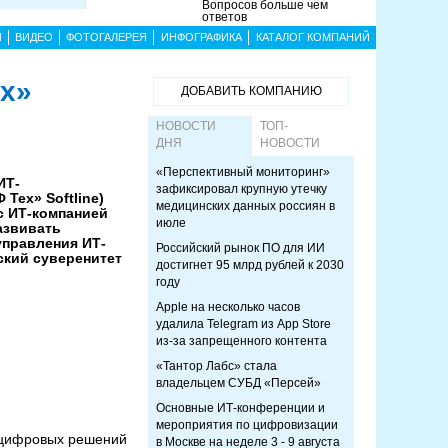
Вопросов больше чем
ответов
Ы
ВИДЕО
ФОТОГАЛЕРЕЯ
ИНФОГРАФИКА
КАТАЛОГ КОМПАНИЙ
ех»
ДОБАВИТЬ КОМПАНИЮ
НОВОСТИ
ТОП-
ДНЯ
НОВОСТИ
«Перспективный мониторинг»
ИТ-
зафиксировал крупную утечку
Тех» Softline)
медицинских данных россиян в
с ИТ-компанией
июле
азвивать
управления ИТ-
Российский рынок ПО для ИИ
ский суверенитет
достигнет 95 млрд рублей к 2030
году
Apple на несколько часов
удалила Telegram из App Store
из-за запрещенного контента
«Тантор Лабс» стала
владельцем СУБД «Персей»
Основные ИТ-конференции и
мероприятия по цифровизации
 цифровых решений
в Москве на неделе 3 - 9 августа