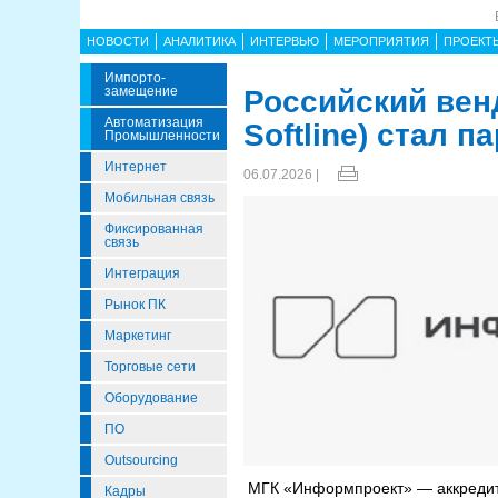
НОВОСТИ
АНАЛИТИКА
ИНТЕРВЬЮ
МЕРОПРИЯТИЯ
ПРОЕКТ
Импорто­
Замещение
Российский вен
Автоматизация
Softline) стал
Промышленности
Интернет
06.07.2026 |
Мобильная связь
Фиксированная
связь
Интеграция
Рынок ПК
Маркетинг
Торговые сети
Оборудование
ПО
Outsourcing
МГК «Информпроект» — аккредито
Кадры