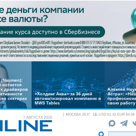
 (Naumen):
с остается
их драйверов
Алексей Нау
ктивности
«Холдинг Аква» за 36 дней
Астра»: «На
сех секторах
автоматизировал комплаенс в
профессиона
MWS Tables
свою работу 
МОСКВА
29.6
°
ЦБ
USD 81.41 EUR 94.06
7 АВГУСТА 2026