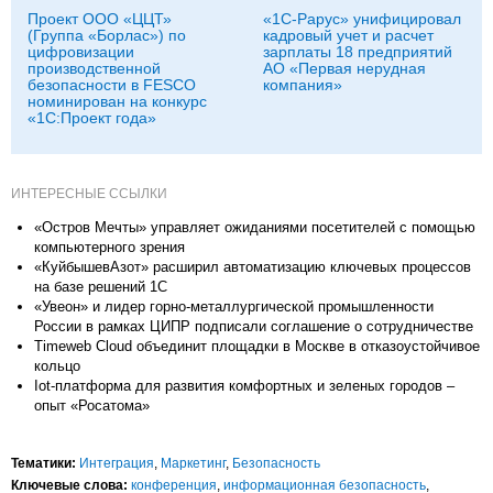
Проект ООО «ЦЦТ»
«1С-Рарус» унифицировал
(Группа «Борлас») по
кадровый учет и расчет
цифровизации
зарплаты 18 предприятий
производственной
АО «Первая нерудная
безопасности в FESCO
компания»
номинирован на конкурс
«1С:Проект года»
ИНТЕРЕСНЫЕ ССЫЛКИ
«Остров Мечты» управляет ожиданиями посетителей с помощью
компьютерного зрения
«КуйбышевАзот» расширил автоматизацию ключевых процессов
на базе решений 1С
«Увеон» и лидер горно-металлургической промышленности
России в рамках ЦИПР подписали соглашение о сотрудничестве
Timeweb Cloud объединит площадки в Москве в отказоустойчивое
кольцо
Iot-платформа для развития комфортных и зеленых городов –
опыт «Росатома»
Тематики:
Интеграция
,
Маркетинг
,
Безопасность
Ключевые слова:
конференция
,
информационная безопасность
,