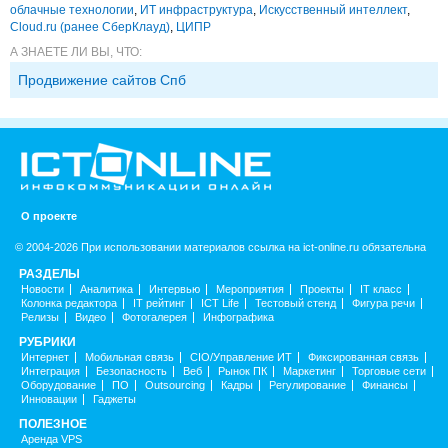
облачные технологии
,
ИТ инфраструктура
,
Искусственный интеллект
,
Cloud.ru (ранее СберКлауд)
,
ЦИПР
А ЗНАЕТЕ ЛИ ВЫ, ЧТО:
Продвижение сайтов Спб
О проекте
© 2004-2026 При использовании материалов ссылка на ict-online.ru обязательна
РАЗДЕЛЫ
Новости
Аналитика
Интервью
Мероприятия
Проекты
IT класс
Колонка редактора
IT рейтинг
ICT Life
Тестовый стенд
Фигура речи
Релизы
Видео
Фотогалерея
Инфографика
РУБРИКИ
Интернет
Мобильная связь
CIO/Управление ИТ
Фиксированная связь
Интеграция
Безопасность
Веб
Рынок ПК
Маркетинг
Торговые сети
Оборудование
ПО
Outsourcing
Кадры
Регулирование
Финансы
Инновации
Гаджеты
ПОЛЕЗНОЕ
Аренда VPS