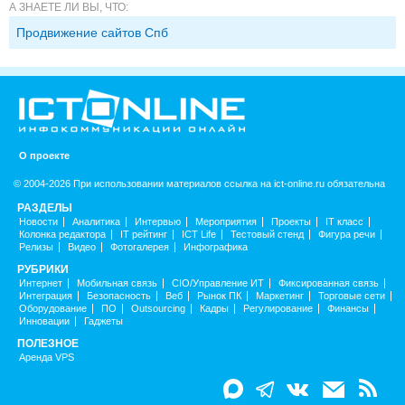
А ЗНАЕТЕ ЛИ ВЫ, ЧТО:
Продвижение сайтов Спб
О проекте
© 2004-2026 При использовании материалов ссылка на ict-online.ru обязательна
РАЗДЕЛЫ
Новости
Аналитика
Интервью
Мероприятия
Проекты
IT класс
Колонка редактора
IT рейтинг
ICT Life
Тестовый стенд
Фигура речи
Релизы
Видео
Фотогалерея
Инфографика
РУБРИКИ
Интернет
Мобильная связь
CIO/Управление ИТ
Фиксированная связь
Интеграция
Безопасность
Веб
Рынок ПК
Маркетинг
Торговые сети
Оборудование
ПО
Outsourcing
Кадры
Регулирование
Финансы
Инновации
Гаджеты
ПОЛЕЗНОЕ
Аренда VPS