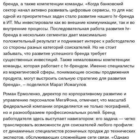
бренда, а также компетенции команды. «Когда банковский
сектор начал активно развивать цифровые сервисы, то для нас
одной из приоритетных задач стало развитие нашего hr-бренда
в ИТ. Мы инвестировали как во внешние коммуникации, так и во
внутренние процессы. Последовательная работа развития hr-
бренда в нескольких сегментах дает максимально
положительный результат и поднимает интерес к работодателю
со стороны разных категорий соискателей. Но не стоит
забывать, что развитие успешного бренда требует
существенных инвестиций. Также немаловажны компетенции
команды, которая работает с hr-брендом. Именно специалисты
из маркетинговой сферы, понимающие основы продвижения
продукта, могут выстроить сильную стратегию для развития
бренда», – поделился Марат Исмагулов.
Роман Ермоленко, директор по корпоративному развитию и
управлению персоналом МегаФона, отмечает, что масштаб
федеральной компании определяется не только географией,
но и разнообразием профессиональных ролей. Бренд
работодателя здесь выступает навигатором: его задача — четко
транслировать возможности для соискателей любого профиля:
от динамичных специалистов розничных продаж до технических
экспертов, обслуживающих сложнейшие сети связи. «Однако