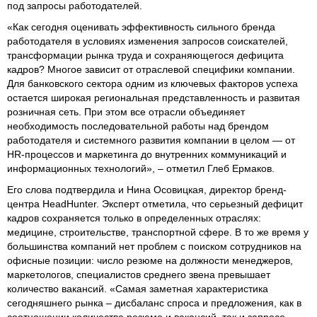
под запросы работодателей.
«Как сегодня оценивать эффективность сильного бренда
работодателя в условиях изменения запросов соискателей,
трансформации рынка труда и сохраняющегося дефицита
кадров? Многое зависит от отраслевой специфики компании.
Для банковского сектора одним из ключевых факторов успеха
остается широкая региональная представленность и развитая
розничная сеть. При этом все отрасли объединяет
необходимость последовательной работы над брендом
работодателя и системного развития компании в целом — от
HR-процессов и маркетинга до внутренних коммуникаций и
информационных технологий», – отметил Глеб Ермаков.
Его слова подтвердила и Нина Осовицкая, директор бренд-
центра HeadHunter. Эксперт отметила, что серьезный дефицит
кадров сохраняется только в определенных отраслях:
медицине, строительстве, транспортной сфере. В то же время у
большинства компаний нет проблем с поиском сотрудников на
офисные позиции: число резюме на должности менеджеров,
маркетологов, специалистов среднего звена превышает
количество вакансий. «Самая заметная характеристика
сегодняшнего рынка – дисбаланс спроса и предложения, как в
соотношении количества резюме и вакансий, так и запросе