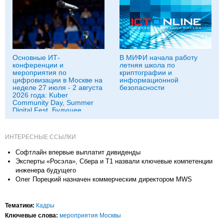
Основные ИТ-
В МИФИ начала работу
конференции и
летняя школа по
мероприятия по
криптографии и
цифровизации в Москве на
информационной
неделе 27 июля - 2 августа
безопасности
2026 года: Kuber
Community Day, Summer
Digital Fest, Будущее
исследований в
корпорациях и другие
ИНТЕРЕСНЫЕ ССЫЛКИ
Софтлайн впервые выплатит дивиденды
Эксперты «Росэла», Сбера и Т1 назвали ключевые компетенции
инженера будущего
Олег Порецкий назначен коммерческим директором MWS
Тематики:
Кадры
Ключевые слова:
мероприятия Москвы