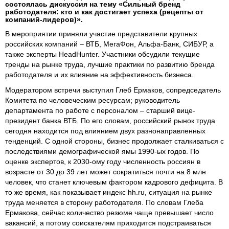
состоялась дискуссия на тему «Сильный бренд
работодателя: кто и как достигает успеха (рецепты от
компаний-лидеров)».
В мероприятии приняли участие представители крупных
российских компаний – ВТБ, МегаФон, Альфа-Банк, СИБУР, а
также эксперты HeadHunter. Участники обсудили текущие
тренды на рынке труда, лучшие практики по развитию бренда
работодателя и их влияние на эффективность бизнеса.
Модератором встречи выступил Глеб Ермаков, сопредседатель
Комитета по человеческим ресурсам; руководитель
департамента по работе с персоналом – старший вице-
президент банка ВТБ. По его словам, российский рынок труда
сегодня находится под влиянием двух разнонаправленных
тенденций. С одной стороны, бизнес продолжает сталкиваться с
последствиями демографической ямы 1990-ых годов. По
оценке экспертов, к 2030-ому году численность россиян в
возрасте от 30 до 39 лет может сократиться почти на 8 млн
человек, что станет ключевым фактором кадрового дефицита. В
то же время, как показывает индекс hh.ru, ситуация на рынке
труда меняется в сторону работодателя. По словам Глеба
Ермакова, сейчас количество резюме чаще превышает число
вакансий, а потому соискателям приходится подстраиваться