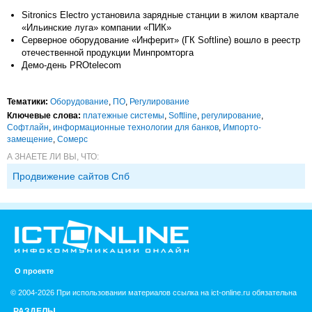
Sitronics Electro установила зарядные станции в жилом квартале
«Ильинские луга» компании «ПИК»
Серверное оборудование «Инферит» (ГК Softline) вошло в реестр
отечественной продукции Минпромторга
Демо-день PROtelecom
Тематики:
Оборудование
,
ПО
,
Регулирование
Ключевые слова:
платежные системы
,
Softline
,
регулирование
,
Софтлайн
,
информационные технологии для банков
,
Импорто­
замещение
,
Сомерс
А ЗНАЕТЕ ЛИ ВЫ, ЧТО:
Продвижение сайтов Спб
О проекте
© 2004-2026 При использовании материалов ссылка на ict-online.ru обязательна
РАЗДЕЛЫ